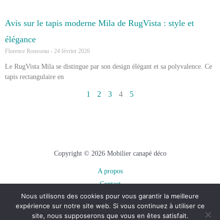
Avis sur le tapis moderne Mila de RugVista : style et
élégance
Florence Rousseau
24 février 2026
Le RugVista Mila se distingue par son design élégant et sa polyvalence. Ce
tapis rectangulaire en
1
2
3
4
5
Copyright © 2026 Mobilier canapé déco
A propos
Contact
Nous utilisons des cookies pour vous garantir la meilleure
Plan du site
expérience sur notre site web. Si vous continuez à utiliser ce
Mentions légales
site, nous supposerons que vous en êtes satisfait.