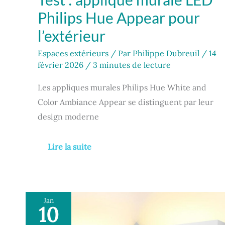
Philips Hue Appear pour
l’extérieur
Espaces extérieurs
/ Par
Philippe Dubreuil
/
14
février 2026
/
3 minutes de lecture
Les appliques murales Philips Hue White and
Color Ambiance Appear se distinguent par leur
design moderne
Lire la suite
Jan
10
Test
ledmo