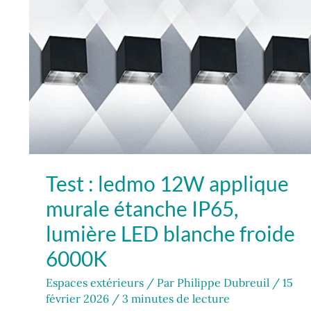
lumière
LED
blanche
froide
6000K
Test : ledmo 12W applique
murale étanche IP65,
lumière LED blanche froide
6000K
Espaces extérieurs
/ Par
Philippe Dubreuil
/
15
février 2026
/
3 minutes de lecture