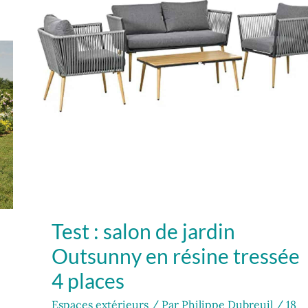
Outsunny
en
résine
tressée
4
places
Test : salon de jardin
Outsunny en résine tressée
4 places
Espaces extérieurs
/ Par
Philippe Dubreuil
/
18