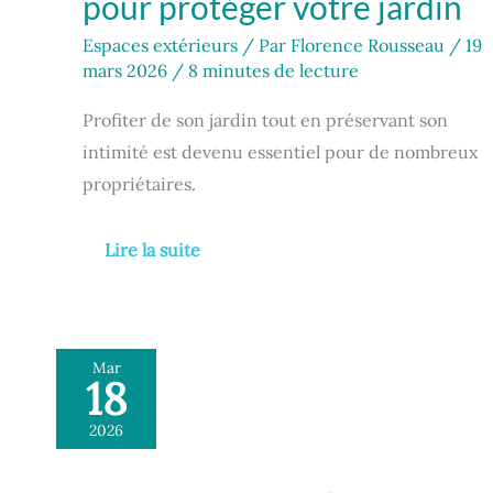
pour protéger votre jardin
Espaces extérieurs
/ Par
Florence Rousseau
/
19
mars 2026
/
8 minutes de lecture
Profiter de son jardin tout en préservant son
intimité est devenu essentiel pour de nombreux
propriétaires.
Lire la suite
Mar
18
Test
:
2026
salon
de
jardin