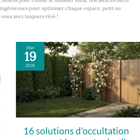
onseils pour choisir le mobilier idéal, nos astuces déco
s ingénieuses pour optimiser chaque espace, petit ou
 vous avez toujours rêvé !
Mar
19
16
solutions
2026
d’occultation
pour
protéger
votre
jardin
16 solutions d’occultation