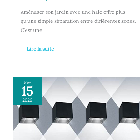
Aménager son jardin avec une haie offre plus
qu’une simple séparation entre différentes zones.
C’est une
Lire la suite
Fév
15
Test
:
2026
ledmo
12W
applique
murale
étanche
IP65,