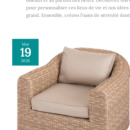
oiseaux et au parfum des fleurs. Découvrez nos c
pour personnaliser ces lieux de vie et nos idée
grand. Ensemble, créons l’oasis de sérénité dont
Mar
19
Test
fauteuil
2026
de
jardin
Mooréa
Savana
:
confort
et
style
anti-
rouille