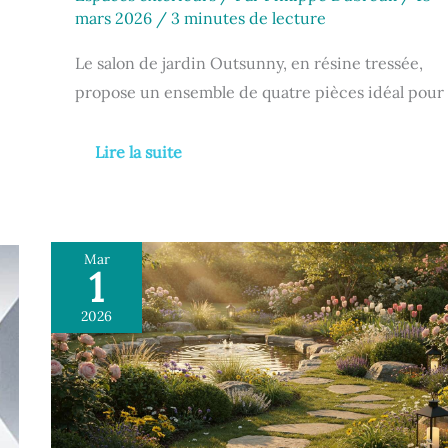
mars 2026
/
3 minutes de lecture
Le salon de jardin Outsunny, en résine tressée,
propose un ensemble de quatre pièces idéal pour
Lire la suite
Mar
1
Architecte
paysagiste
2026
:
créer
votre
jardin
de
rêve