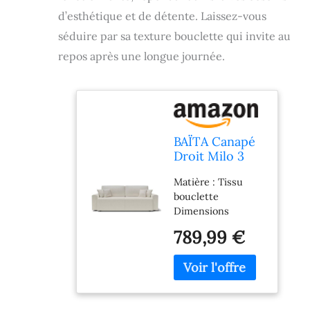
d’esthétique et de détente. Laissez-vous
séduire par sa texture bouclette qui invite au
repos après une longue journée.
BAÏTA Canapé
Droit Milo 3
Places en Tissu
Matière : Tissu
Bouclette
bouclette
Blanc
Dimensions
couchage : 150 x
789,99 €
190 cm Densité
assise : 30kg/m3
Dimensions des
colis : 192 x 83 x 56
cm / 90 x 56 x 38