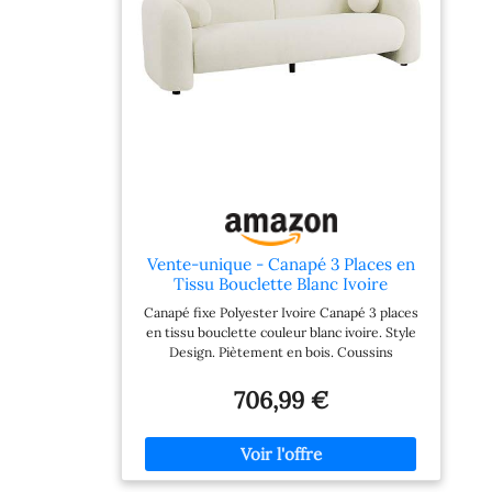
Vente-unique - Canapé 3 Places en
Tissu Bouclette Blanc Ivoire
OVOTAS
Canapé fixe Polyester Ivoire Canapé 3 places
en tissu bouclette couleur blanc ivoire. Style
Design. Piètement en bois. Coussins
additionnels déhoussables. Dimensions : L226
x P86 x H68 cm. OVOTAS Hauteur d'assise :
706,99 €
46 cm, Profondeur d'assise : 59 cm &
Garnissage d'assise : Mousse polyuréthane
Piètement en bois, Douceur du tissu
bouclette, Coussins additionnels
déhoussables, Coussins additionnels inclus Ce