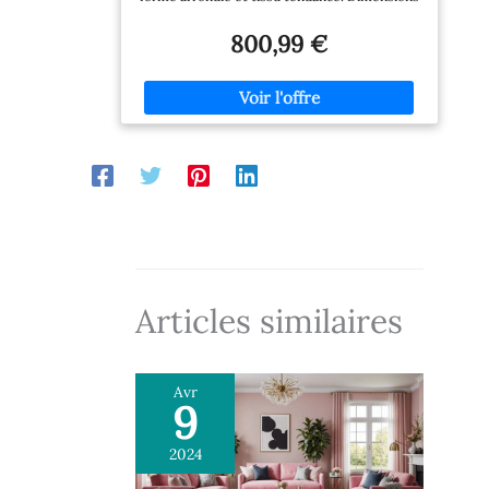
: L.227 x P.88 x H.71 cm. BOVANA Hauteur
d'assise : 42 cm, Profondeur d'assise : 54 cm &
800,99 €
Garnissage d'assise : Mousse polyuréthane
Douceur du tissu bouclette, Forme
particulièrement conviviale Faites confiance à
Vente-unique : plus de 3 millions de clients
livrés et 94 % de satisfaction ! Profitez d’un
service fiable, d’une livraison rapide et d’un
excellent rapport qualité-prix.
Articles similaires
Avr
9
2024