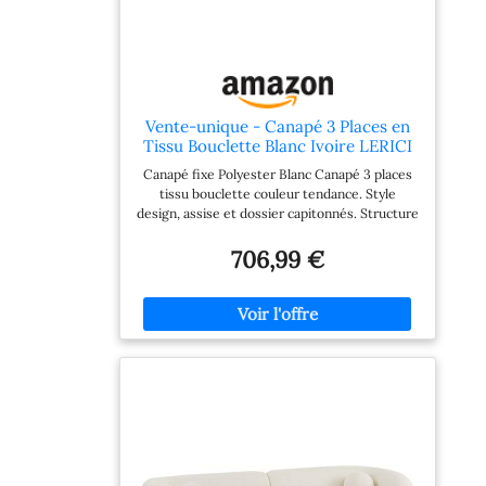
Vente-unique - Canapé 3 Places en
Tissu Bouclette Blanc Ivoire LERICI
Canapé fixe Polyester Blanc Canapé 3 places
tissu bouclette couleur tendance. Style
design, assise et dossier capitonnés. Structure
bois. DIM L213 x P89 x H72 cm LERICI Hauteur
d'assise : 42 cm, Profondeur d'assise : 59 cm &
706,99 €
Garnissage d'assise : Mousse polyuréthane
Piètement en bois, Douceur du tissu
bouclette, Effet matelassé Ce produit est
pensé pour apporter satisfaction grâce à son
excellent rapport qualité-prix, à un service
fiable et à une livraison rapide.