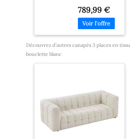
couchage : 150 x
789,99 €
190 cm Densité
assise : 30kg/m3
Dimensions des
colis : 192 x 83 x 56
cm / 90 x 56 x 38
cm
Découvrez d’autres canapés 3 places en tissu
bouclette blanc