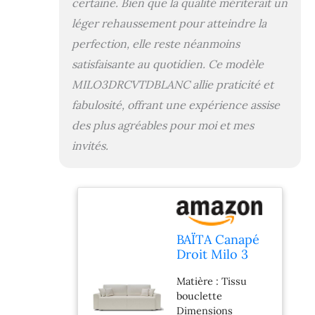
certaine. Bien que la qualité mériterait un
léger rehaussement pour atteindre la
perfection, elle reste néanmoins
satisfaisante au quotidien. Ce modèle
MILO3DRCVTDBLANC allie praticité et
fabulosité, offrant une expérience assise
des plus agréables pour moi et mes
invités.
BAÏTA Canapé
Droit Milo 3
Places en Tissu
Matière : Tissu
Bouclette
bouclette
Blanc
Dimensions