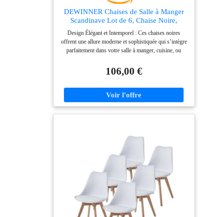
DEWINNER Chaises de Salle à Manger
Scandinave Lot de 6, Chaise Noire,
Chaise Bureau avec Pieds en Bois de
Design Élégant et Intemporel : Ces chaises noires
Hêtre Massif, Chaise de Cuisine, Idéal
offrent une allure moderne et sophistiquée qui s’intègre
pour Salon, Chambre à Coucher
parfaitement dans votre salle à manger, cuisine, ou
même un bureau à domicile. Leur couleur noire et leur
design épuré apportent une touche de classe à
106,00 €
n’importe quel espace, que ce soit pour une ambiance
chaleureuse ou professionnelle. Dimensions Parfaites
Pour Confort et Praticité : Chaque chaise mesure 84
cm de hauteur, 47 cm de largeur et 44 cm de
profondeur, avec une hauteur d'assise de 46 cm. Ces
dimensions sont idéales pour offrir un confort maximal
tout en étant suffisamment compactes pour s'adapter à
différents types de tables ou d'espaces. Confort
Exceptionnel Pour Longues Durées : Dotées d’une
assise ergonomique en mousse de haute qualité et d’un
dossier légèrement courbé, ces chaises de salle à
manger sont conçues pour offrir un soutien parfait et
un confort durable. Que ce soit pour un dîner ou de
longues sessions de travail, elles vous garantissent une
expérience agréable. Structure Solide et Résistante :
Fabriquées avec des pieds en métal robustes et un
cadre stable, ces chaises noires sont conçues pour une