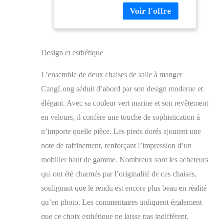
personnes à la peau
cuisine en velours
sensible. Conception
avec pieds dorés,
ergonomique - Siège
vert marine
spacieux à
rembourrage épais en
Design et esthétique
éponge douce et
dossier ergonomique
L’ensemble de deux chaises de salle à manger
en hauteur, réduisant la
pression sur votre dos
CangLong séduit d’abord par son design moderne et
et vous apportant plus
élégant. Avec sa couleur vert marine et son revêtement
de confort pendant que
en velours, il confère une touche de sophistication à
vous êtes assis. Chaise
robuste - La chaise est
n’importe quelle pièce. Les pieds dorés ajoutent une
dotée d'une surface en
note de raffinement, renforçant l’impression d’un
velours durable, d'un
rembourrage en
mobilier haut de gamme. Nombreux sont les acheteurs
mousse haute densité et
qui ont été charmés par l’originalité de ces chaises,
d'un cadre en métal.
soulignant que le rendu est encore plus beau en réalité
Tous ces éléments
contribuent à une
qu’en photo. Les commentaires indiquent également
stabilité et une
que ce choix esthétique ne laisse pas indifférent,