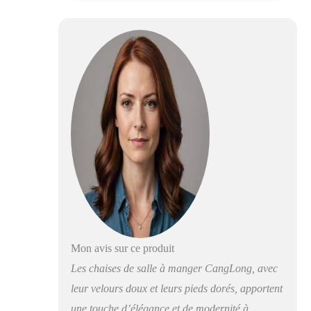
spacieux à
rembourrage épais en
éponge douce et
dossier ergonomique
en hauteur, réduisant la
pression sur votre dos
et vous apportant plus
de confort pendant que
vous êtes assis. Chaise
robuste - La chaise est
dotée d'une surface en
velours durable, d'un
rembourrage en
mousse haute densité et
d'un cadre en métal.
Tous ces éléments
contribuent à une
Mon avis sur ce produit
stabilité et une
durabilité élevées.
Les chaises de salle à manger CangLong, avec
Utilisation
leur velours doux et leurs pieds dorés, apportent
multifonctionnelle -
une touche d’élégance et de modernité à
Les chaises à coussin