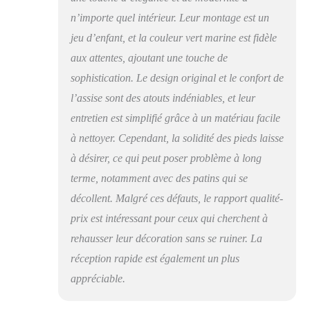
en velours peuvent être
n’importe quel intérieur. Leur montage est un
utilisées dans la salle à
jeu d’enfant, et la couleur vert marine est fidèle
manger, la cuisine, le
salon, la chambre
aux attentes, ajoutant une touche de
d'amis, la maison de
sophistication. Le design original et le confort de
vacances comme chaise
l’assise sont des atouts indéniables, et leur
de lecture, chaise pour
le coin thé ou chaise de
entretien est simplifié grâce à un matériau facile
bureau, etc.
à nettoyer. Cependant, la solidité des pieds laisse
Assemblage facile - La
à désirer, ce qui peut poser problème à long
chaise de salle à
manger est facile à
terme, notamment avec des patins qui se
assembler grâce aux
décollent. Malgré ces défauts, le rapport qualité-
outils installés et aux
instructions détaillées.
prix est intéressant pour ceux qui cherchent à
Si vous avez des
rehausser leur décoration sans se ruiner. La
questions concernant
réception rapide est également un plus
l'assemblage,
contactez-nous sans
appréciable.
hésiter. Nous vous
fournirons une