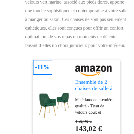
velours vert marine, associé aux pieds dorés, apporte
une touche sophistiquée et contemporaine à votre salle
à manger ou salon. Ces chaises ne sont pas seulement
esthétiques, elles sont conçues pour offrir un confort
optimal lors de vos repas ou moments de détente,
faisant d’elles un choix judicieux pour votre intérieur.
-11%
Ensemble de 2
chaises de salle à
manger
Matériaux de première
CangLong,
qualité - Tissu de
fauteuil moderne
velours doux et
avec accoudoir
magnifique, très
pour cuisine, salle
159,99 €
délicat au toucher et
à manger et
143,02 €
n'irritant pas les
salon, chaise de