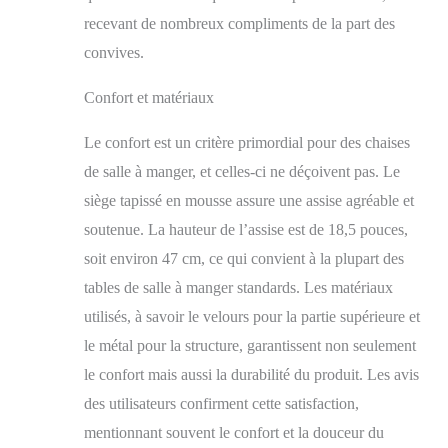
durabilité élevées.
recevant de nombreux compliments de la part des
Utilisation
multifonctionnelle -
convives.
Les chaises à coussin
en velours peuvent être
Confort et matériaux
utilisées dans la salle à
manger, la cuisine, le
Le confort est un critère primordial pour des chaises
salon, la chambre
de salle à manger, et celles-ci ne déçoivent pas. Le
d'amis, la maison de
vacances comme chaise
siège tapissé en mousse assure une assise agréable et
de lecture, chaise pour
soutenue. La hauteur de l’assise est de 18,5 pouces,
le coin thé ou chaise de
bureau, etc.
soit environ 47 cm, ce qui convient à la plupart des
Assemblage facile - La
tables de salle à manger standards. Les matériaux
chaise de salle à
utilisés, à savoir le velours pour la partie supérieure et
manger est facile à
assembler grâce aux
le métal pour la structure, garantissent non seulement
outils installés et aux
le confort mais aussi la durabilité du produit. Les avis
instructions détaillées.
Si vous avez des
des utilisateurs confirment cette satisfaction,
questions concernant
mentionnant souvent le confort et la douceur du
l'assemblage,