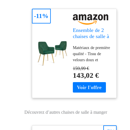
assistance en ligne
immédiatement.
-11%
Ensemble de 2
chaises de salle à
manger
Matériaux de première
CangLong,
qualité - Tissu de
fauteuil moderne
velours doux et
avec accoudoir
magnifique, très
pour cuisine, salle
159,99 €
délicat au toucher et
à manger et
143,02 €
n'irritant pas les
salon, chaise de
personnes à la peau
cuisine en velours
sensible. Conception
avec pieds dorés,
ergonomique - Siège
vert marine
spacieux à
rembourrage épais en
Découvrez d’autres chaises de salle à manger
éponge douce et
dossier ergonomique
en hauteur, réduisant la