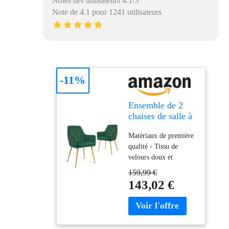
Notes des utilisateurs 4.1/5
Note de 4.1 pour 1241 utilisateurs
-11%
Ensemble de 2
chaises de salle à
manger
Matériaux de première
CangLong,
qualité - Tissu de
fauteuil moderne
velours doux et
avec accoudoir
magnifique, très
pour cuisine, salle
159,99 €
délicat au toucher et
à manger et
143,02 €
n'irritant pas les
salon, chaise de
personnes à la peau
cuisine en velours
sensible. Conception
avec pieds dorés,
ergonomique - Siège
vert marine