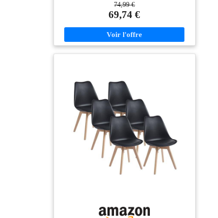
d'amis, la maison de
74,99 €
Le paquet contient des outils et des instructions. Les
vacances comme chaise
69,74 €
chaises doivent être assemblées avant d'être utilisées.
de lecture, chaise pour
Une coque en plastique mat avec coussin en similicuir,
le coin thé ou chaise de
confort extra mais facile à nettoyer; Pieds solides en
bureau, etc.
bois massif antichoc, beau et robuste, les coussinets
antidérapants en feutre sur la plante des pieds protègent
Assemblage facile - La
le sol; Design classique, adapté pour une utilisation
chaise de salle à
comme chaise de salle à manger, chaise de salon,
manger est facile à
chaise de chambre à coucher, chaise de salle de
assembler grâce aux
conférence, chaise de réception, etc;
outils installés et aux
instructions détaillées.
Si vous avez des
questions concernant
l'assemblage,
contactez-nous sans
hésiter. Nous vous
fournirons une
assistance en ligne
immédiatement.