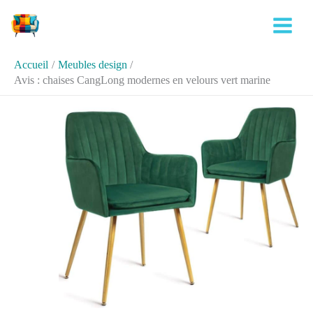
Aller
Rechercher
au
contenu
Accueil
Meubles design
Avis : chaises CangLong modernes en velours vert marine