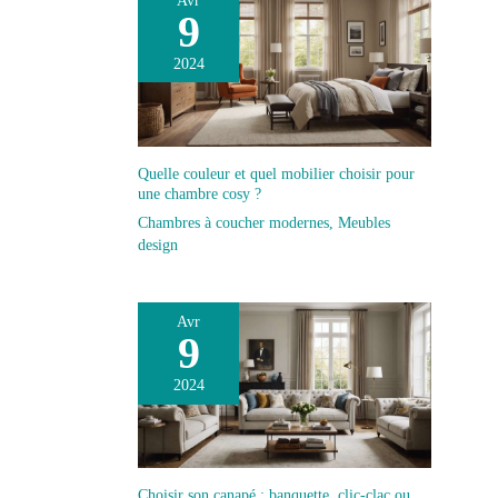
Avr
9
2024
Quelle couleur et quel mobilier choisir pour
une chambre cosy ?
Chambres à coucher modernes
,
Meubles
design
Avr
9
2024
Choisir son canapé : banquette, clic-clac ou