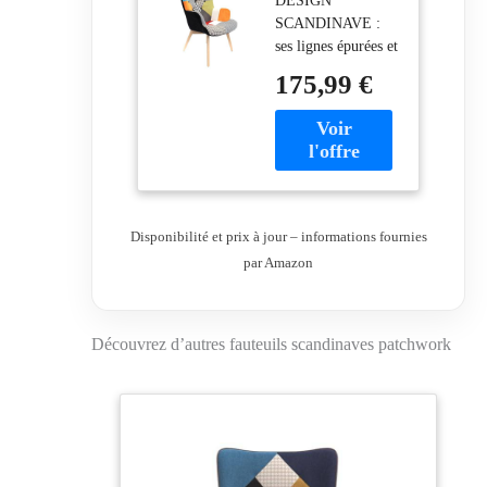
DESIGN
Patchwork
SCANDINAVE :
Scandinave
ses lignes épurées et
Structure Bois
ses pieds bois
Orange
175,99 €
habillent avec
élégance. Une
touche nordique et
gaie MOTIF
PATCHWORK :
son assemblage de
tissus colorés
Disponibilité et prix à jour – informations fournies
apporte du
par Amazon
caractère. Un
fauteuil déco qui se
démarque ASSISE
CONFORTABLE :
Découvrez d’autres fauteuils scandinaves patchwork
son rembourrage
offre un maintien
agréable. Idéal pour
se détendre
STRUCTURE
BOIS : ses pieds