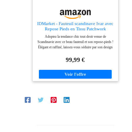
IDMarket - Fauteuil scandinave Ivar avec
Repose Pieds en Tissu Patchwork
Multicouleurs
Adoptez la tendance chic tout droit venue de
Scandinavie avec ce beau fauteuil et son repose-pieds !
Élégant et raffiné, laissez-vous séduire par son design
aux formes arrondies et son assise moelleuse Parfait
mélange entre élégance et confort, le fauteuil IVAR
99,99 €
saura s'intégrer dans toutes les pièces Revêtement en
tissu 100 % polyester patchwork multicouleurs
Dimensions totales : Longueur 58 cm x largeur 67 cm
x Hauteur 94,5 cm - 4 pieds en bois inclinés