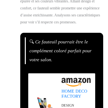
épurée et ses couleurs vibrantes. Alliant design et
confort, ce fauteuil semble promettre une expérience
d’assise enrichissante. Analysons ses caractéristiques
pour voir s’il respecte ces promesses.
🔍
Ce fauteuil pourrait être le
complément coloré parfait pour
votre salon.
HOME DECO
FACTORY
Fauteuil
DESIGN
Patchwork