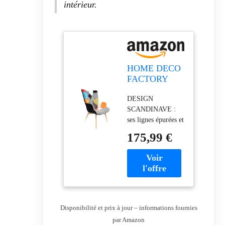
intérieur.
HOME DECO
FACTORY
Fauteuil
DESIGN
Patchwork
SCANDINAVE :
Scandinave
ses lignes épurées et
Structure Bois
ses pieds bois
Orange
175,99 €
habillent avec
élégance. Une
touche nordique et
gaie MOTIF
PATCHWORK :
son assemblage de
tissus colorés
Disponibilité et prix à jour – informations fournies
apporte du
par Amazon
caractère. Un