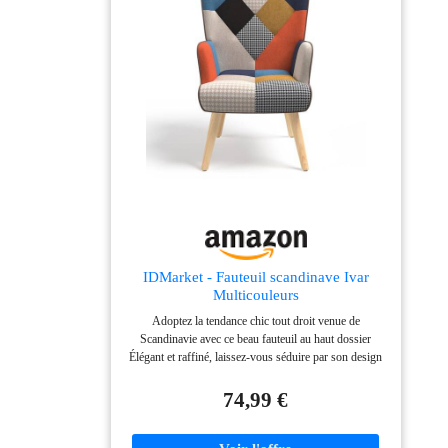
robustes assurent
stabilité et
durabilité. Un
fauteuil solide dans
le temps
POLYVALENT :
idéal en salon ou en
salle à manger. Un
fauteuil à multiples
usages
IDMarket - Fauteuil scandinave Ivar
Multicouleurs
Adoptez la tendance chic tout droit venue de
Scandinavie avec ce beau fauteuil au haut dossier
Élégant et raffiné, laissez-vous séduire par son design
aux formes arrondies et son assise moelleuse Parfait
mélange entre élégance et confort, le fauteuil IVAR
74,99 €
saura s'intégrer dans toutes les pièces Revêtement en
tissu 100 % polyester patchwork multicouleurs et
imprimé pied-de-poule Dimensions totales : Longueur