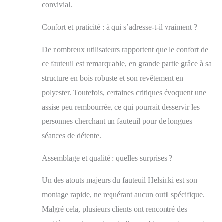
fauteuil solide dans
convivial.
le temps
POLYVALENT :
Confort et praticité : à qui s’adresse-t-il vraiment ?
idéal en salon ou en
salle à manger. Un
De nombreux utilisateurs rapportent que le confort de
fauteuil à multiples
ce fauteuil est remarquable, en grande partie grâce à sa
usages
structure en bois robuste et son revêtement en
polyester. Toutefois, certaines critiques évoquent une
assise peu rembourrée, ce qui pourrait desservir les
personnes cherchant un fauteuil pour de longues
séances de détente.
Assemblage et qualité : quelles surprises ?
Un des atouts majeurs du fauteuil Helsinki est son
montage rapide, ne requérant aucun outil spécifique.
Malgré cela, plusieurs clients ont rencontré des