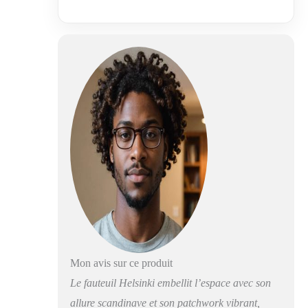
fauteuil déco qui se
démarque ASSISE
CONFORTABLE :
son rembourrage
offre un maintien
agréable. Idéal pour
se détendre
STRUCTURE
BOIS : ses pieds
robustes assurent
stabilité et
durabilité. Un
fauteuil solide dans
le temps
POLYVALENT :
idéal en salon ou en
salle à manger. Un
fauteuil à multiples
Mon avis sur ce produit
usages
Le fauteuil Helsinki embellit l’espace avec son
allure scandinave et son patchwork vibrant,