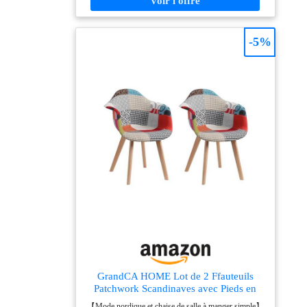
58 cm x largeur 67 cm x hauteur 94.5 cm - 4 Pieds en
bois inclinés
-5%
GrandCA HOME Lot de 2 Ffauteuils
Patchwork Scandinaves avec Pieds en
Bois de Hêtre Massif et Assise en
【Mode nordique et chaise de salle à manger simple】