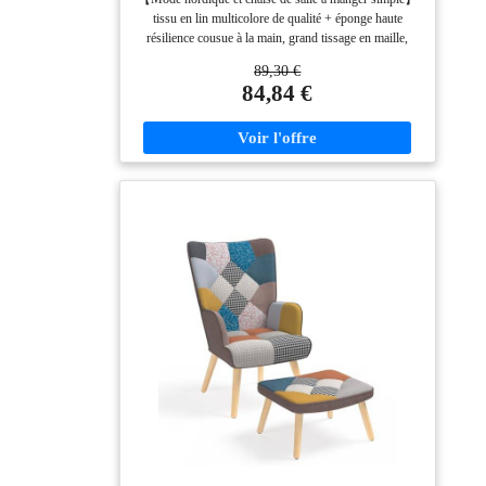
Polyester Rembourré Multicolore, Rouge
tissu en lin multicolore de qualité + éponge haute
résilience cousue à la main, grand tissage en maille,
forte ventilation, tempérament exceptionnel apporte une
89,30 €
sensation de luxe léger et d'attention rétro ; 【Mode
84,84 €
nordique et chaise de salle à manger simple】 la
conception de la courbe du dossier lisse s'adapte à la
colonne vertébrale humaine, est conforme au principe
de l'ergonomie, soulage la fatigue et rend l'assise plus
confortable ; 【Chaise de salle à manger à la mode
nordique et minimaliste】 le fond est fait de matériel
importé, qui est antirouille et anti-corrosion, et la
conception encastrée empêche les vêtements de pendre
; et les pieds de la chaise sont reliés au siège de la
chaise, qui a une forte capacité de charge et est sûr et
stable ; 【Mode nordique et chaise de salle à manger
simple】pieds en bois de hêtre massif, couleur
élégante, belle texture, texture dure et les pieds
coniques inversés sont fermement connectés au cadre
de la table, qui résiste à l'usure et ne se déformera pas
longtemps; 【Mode nordique et chaise de salle à
manger simple】conception de coussinets
antidérapants, forte stabilité, évite les rayures sur le sol,
silencieux et sûr;