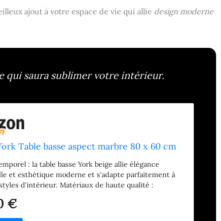
illeux ajout à votre espace de vie qui allie
design moderne
qui saura sublimer votre intérieur.
ork Table basse aspect marbre 80 x 60 cm
emporel : la table basse York beige allie élégance
le et esthétique moderne et s'adapte parfaitement à
styles d'intérieur. Matériaux de haute qualité :
 partir de matériaux de haute qualité, la table basse
0 €
seulement un aspect élégant, mais aussi une durabilité
ctionnalité. Combinaisons polyvalentes : grâce à son