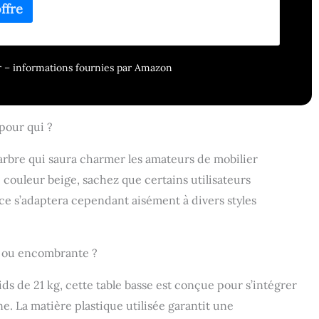
gant, la table basse peut être combinée de manière
e avec d'autres meubles et accessoires de maison pour
aleur votre style personnel. Confort et qualité : la
e York offre non seulement un ajout esthétique à votre
our – informations fournies par Amazon
is aussi un confort et une qualité à un prix compétitif.
en un coup d'œil : avec la table basse York, vous restez
 seulement avec un design contemporain, mais aussi
endances actuelles de la maison et de l'aménagement
pour qui ?
arbre qui saura charmer les amateurs de mobilier
couleur beige, sachez que certains utilisateurs
ce s’adaptera cependant aisément à divers styles
e ou encombrante ?
ds de 21 kg, cette table basse est conçue pour s’intégrer
. La matière plastique utilisée garantit une