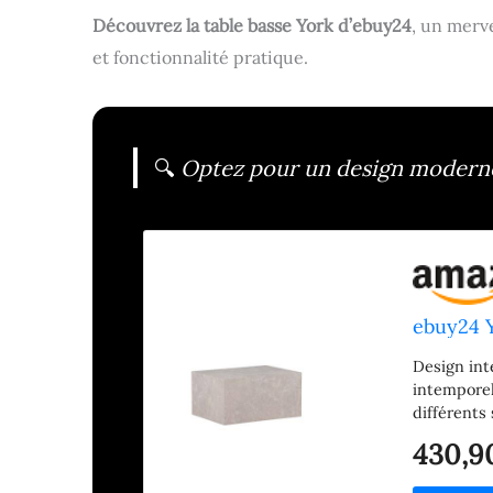
Découvrez la table basse York d’ebuy24
, un merve
et fonctionnalité pratique.
🔍
Optez pour un design moderne 
ebuy24 Y
Design int
intemporel
différents 
fabriquée à
430,9
offre non 
et une fon