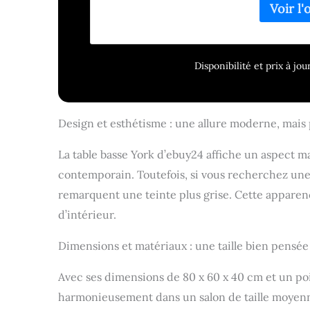
design élé
polyvalent
mettre en v
table bass
Disponibilité et prix à j
maison, ma
Tendances 
à jour non
avec les t
Design et esthétisme : une allure moderne, mais 
La table basse York d’ebuy24 affiche un aspect m
contemporain. Toutefois, si vous recherchez une 
remarquent une teinte plus grise. Cette apparen
d’intérieur.
Dimensions et matériaux : une taille bien pensé
Avec ses dimensions de 80 x 60 x 40 cm et un poi
harmonieusement dans un salon de taille moyenne