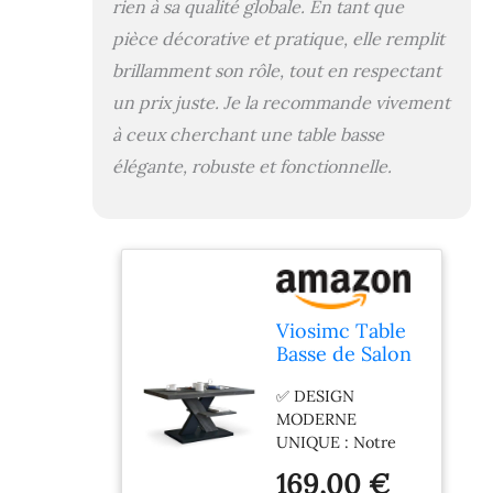
n'importe quelle
rien à sa qualité globale. En tant que
salle de séjour. Son
pièce décorative et pratique, elle remplit
esthétique
brillamment son rôle, tout en respectant
agréable se
combine avec les
un prix juste. Je la recommande vivement
besoins pratiques
à ceux cherchant une table basse
du 21e siècle, ce
élégante, robuste et fonctionnelle.
qui en fait un
meuble de salon et
un centre de
divertissement
optimal. ✅
QUALITÉ MOTIVÉE
: La table basse est
dotée d'un plateau
Viosimc Table
de haute qualité
Basse de Salon
qui peut
Moderne Gris
✅ DESIGN
facilement
foncé, Decor et
MODERNE
supporter un
la Couleur de
UNIQUE : Notre
usage quotidien et
l'acier, Table
table basse
remplir le décor de
Centrale et
169,00 €
s'intégrera dans
votre salon. Que
élégante pour