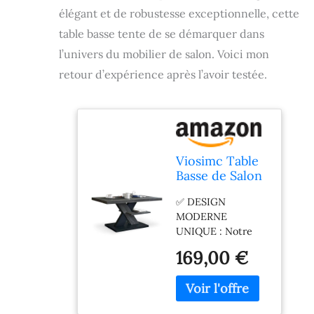
élégant et de robustesse exceptionnelle, cette
table basse tente de se démarquer dans
l’univers du mobilier de salon. Voici mon
retour d’expérience après l’avoir testée.
Viosimc Table
Basse de Salon
Moderne Gris
✅ DESIGN
foncé, Decor et
MODERNE
la Couleur de
UNIQUE : Notre
l'acier, Table
table basse
Centrale et
169,00 €
s'intégrera dans
élégante pour
n'importe quelle
thé et Le café.
maison de style
Choix Parfait
contemporain. La
pour Les