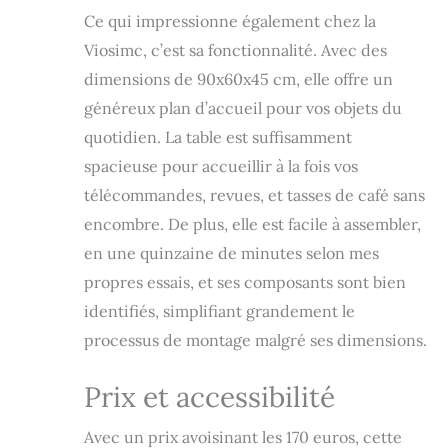
qui peut
Ce qui impressionne également chez la
facilement
Viosimc, c’est sa fonctionnalité. Avec des
supporter un
usage quotidien et
dimensions de 90x60x45 cm, elle offre un
remplir le décor de
généreux plan d’accueil pour vos objets du
votre salon. Que
quotidien. La table est suffisamment
vous recherchiez
une table basse
spacieuse pour accueillir à la fois vos
pour reposer vos
télécommandes, revues, et tasses de café sans
boissons ou
encombre. De plus, elle est facile à assembler,
d'autres
nécessités, ou une
en une quinzaine de minutes selon mes
table de bout avec
propres essais, et ses composants sont bien
fonction de
rangement, cette
identifiés, simplifiant grandement le
table a tout pour
processus de montage malgré ses dimensions.
plaire. Ses deux
pieds robustes
Prix et accessibilité
sont en MDF
massif et deux
étagères de
Avec un prix avoisinant les 170 euros, cette