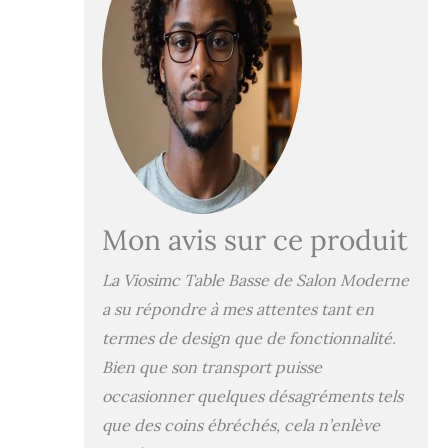
contraire, la table
est une œuvre
d'art qui
enchantera votre
famille et vos amis
pendant de
nombreuses
heures de
divertissement et
de rencontres
sociales. ✅
Mon avis sur ce produit
FONCTIONS :
Cette table basse
La
Viosimc Table Basse de Salon Moderne
moderne avec
étagère de
a su répondre à mes attentes tant en
rangement a été
termes de design que de fonctionnalité.
conçue dans un
Bien que son transport puisse
souci de forme et
de fonction. Elle
occasionner quelques désagréments tels
s'intègre avec
que des coins ébréchés, cela n’enlève
élégance dans