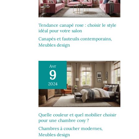
montage détaillées
table basse de rangement est robuste. En
sont fournies.
outre, les tiroirs sont robustes, glissent
facilement et fonctionnent silencieusement.
Tendance canapé rose : choisir le style
idéal pour votre salon
Canapés et fauteuils contemporains
,
Meubles design
Avr
9
2024
Quelle couleur et quel mobilier choisir
pour une chambre cosy ?
Chambres à coucher modernes
,
Meubles design