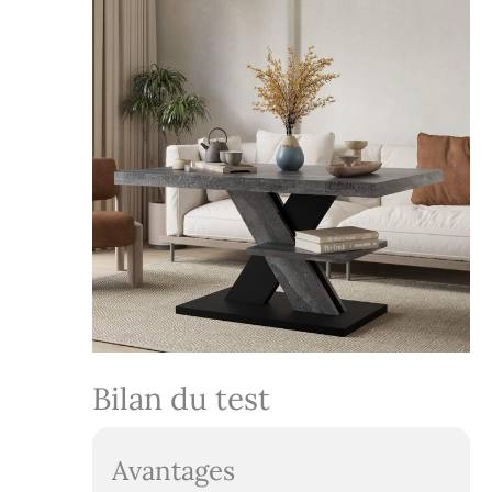
d'ordinateur pour
les petits espaces
et comme table
pour ordinateur
portable. ✅
DIMENSIONS ET
LIVRAISON DU
PRODUIT : Cette
table basse mesure
90 x 60 x 45 cm
(largeur,
profondeur,
hauteur). La table
basse est livrée
non montée. Ce
produit est facile à
assembler. Des
Bilan du test
instructions de
montage détaillées
sont fournies.
Avantages