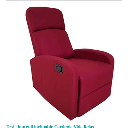
Test : fauteuil inclinable Gardenia Vida Relax