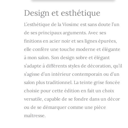
nature artistique
Meubles de
de cette table en
Salon
Design et esthétique
fait plus qu'un
90x60x45 cm
meuble ou un
L’esthétique de la Viosimc est sans doute l’un
accessoire dans
votre maison. Au
de ses principaux arguments. Avec ses
contraire, la table
finitions en acier noir et ses lignes épurées,
est une œuvre
elle confère une touche moderne et élégante
d'art qui
enchantera votre
à mon salon. Son design sobre et élégant
famille et vos amis
s’adapte à différents styles de décoration, qu’il
pendant de
s’agisse d’un intérieur contemporain ou d’un
nombreuses
heures de
salon plus traditionnel. La teinte grise foncée
divertissement et
choisie pour cette édition en fait un choix
de rencontres
sociales. ✅
versatile, capable de se fondre dans un décor
FONCTIONS :
ou de se démarquer comme une pièce
Cette table basse
maîtresse.
moderne avec
étagère de