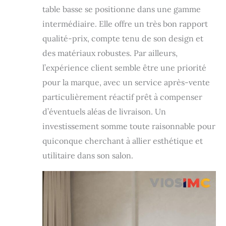
rangement
table basse se positionne dans une gamme
ajoutent à la fois
intermédiaire. Elle offre un très bon rapport
un attrait visuel et
une fonctionnalité.
qualité-prix, compte tenu de son design et
✅ POLYVALENCE À
des matériaux robustes. Par ailleurs,
VOTRE
l’expérience client semble être une priorité
DISPOSITION :
L'une des fonctions
pour la marque, avec un service après-vente
clés parmi les
particulièrement réactif prêt à compenser
autres bureaux est
la polyvalence que
d’éventuels aléas de livraison. Un
notre table apporte
investissement somme toute raisonnable pour
dans votre espace.
quiconque cherchant à allier esthétique et
Ce bureau blanc et
gris peut
utilitaire dans son salon.
également être
utilisé comme
table d'appoint
pour le salon ou la
cuisine, ainsi que
comme bureau