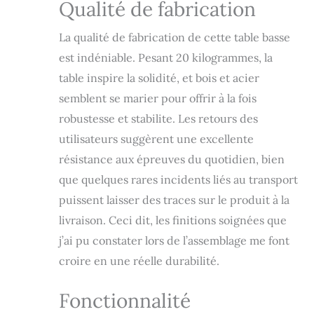
rangement a été
Qualité de fabrication
conçue dans un
souci de forme et
La qualité de fabrication de cette table basse
de fonction. Elle
est indéniable. Pesant 20 kilogrammes, la
s'intègre avec
élégance dans
table inspire la solidité, et bois et acier
n'importe quelle
semblent se marier pour offrir à la fois
salle de séjour. Son
robustesse et stabilite. Les retours des
esthétique
agréable se
utilisateurs suggèrent une excellente
combine avec les
résistance aux épreuves du quotidien, bien
besoins pratiques
du 21e siècle, ce
que quelques rares incidents liés au transport
qui en fait un
puissent laisser des traces sur le produit à la
meuble de salon et
livraison. Ceci dit, les finitions soignées que
un centre de
divertissement
j’ai pu constater lors de l’assemblage me font
optimal. ✅
croire en une réelle durabilité.
QUALITÉ MOTIVÉE
: La table basse est
Fonctionnalité
dotée d'un plateau
de haute qualité