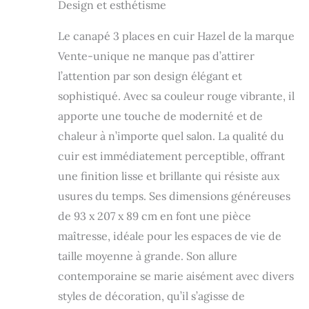
Design et esthétisme
places L207 x P 93
x H 89 cm Cuir de
veau de 0,9 à 1,1
Le canapé 3 places en cuir Hazel de la marque
mm d'épaisseur.
Vente-unique ne manque pas d’attirer
Dossier avec
l’attention par son design élégant et
suspensions par
sangles élastiques
sophistiqué. Avec sa couleur rouge vibrante, il
Hauteur d'assise :
apporte une touche de modernité et de
44 cm, profondeur
chaleur à n’importe quel salon. La qualité du
de l'assise : 54 cm,
rembourrage du
cuir est immédiatement perceptible, offrant
dossier : mousse
une finition lisse et brillante qui résiste aux
polyuréthane Cuir
de veau, Confort,
usures du temps. Ses dimensions généreuses
Design Intemporel
de 93 x 207 x 89 cm en font une pièce
Vente-unique: 94
maîtresse, idéale pour les espaces de vie de
% de clients
satisfaits - Plus de
taille moyenne à grande. Son allure
3 millions de
contemporaine se marie aisément avec divers
clients livrés
styles de décoration, qu’il s’agisse de