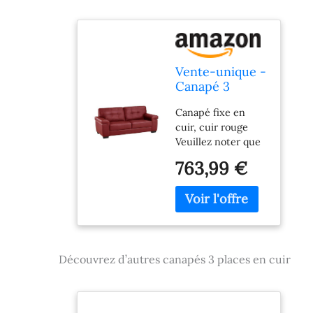
Vente-unique -
Canapé 3
Places en Cuir
Canapé fixe en
Hazel - Rouge
cuir, cuir rouge
Veuillez noter que
la livraison du
763,99 €
produit se fera au
pied de la rue.
Canapés en cuir de
veau HAZEL
Couleur : rouge
Dimensions 3
Découvrez d’autres canapés 3 places en cuir
places L207 x P 93
x H 89 cm Cuir de
veau de 0,9 à 1,1
mm d'épaisseur.