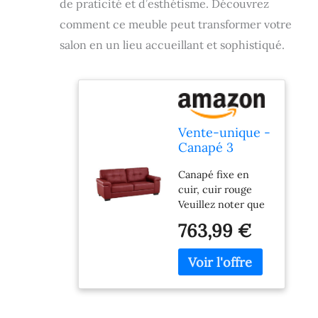
de praticité et d’esthétisme. Découvrez
comment ce meuble peut transformer votre
salon en un lieu accueillant et sophistiqué.
Vente-unique -
Canapé 3
Places en Cuir
Canapé fixe en
Hazel - Rouge
cuir, cuir rouge
Veuillez noter que
la livraison du
763,99 €
produit se fera au
pied de la rue.
Canapés en cuir de
veau HAZEL
Couleur : rouge
Dimensions 3