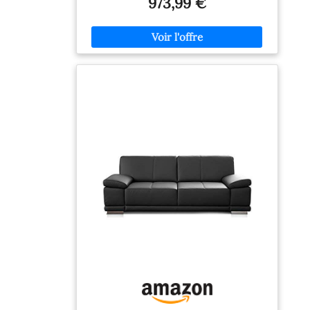
973,99 €
budgets Veuillez noter que la livraison du
produit se fera au pied de la rue. Canapé relax
mécanique 3 places en cuir de buffle noir
Pakita 2 sièges relax manuels. Dimensions :
largeur 208 x profondeur 92 x H. 102 cm
environ. Pieds en PVC. Structure en bois.
Hauteur d'assise : 50 cm, profondeur de
l'assise : 52 cm, rembourrage du dossier :
mousse polyuréthane haute résilience
Mécanisme relaxant, cuir de buffle, disponible
en 3 couleurs Vente-unique: 94 % de clients
satisfaits - Plus de 3 millions de clients livrés