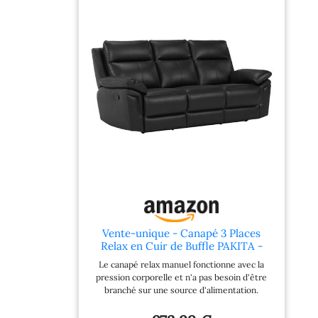
Dossier avec
suspensions par
sangles élastiques
Hauteur d'assise :
44 cm, profondeur
de l'assise : 54 cm,
rembourrage du
dossier : mousse
polyuréthane Cuir
de veau, Confort,
Design Intemporel
Vente-unique: 94
% de clients
satisfaits - Plus de
3 millions de
clients livrés
Vente-unique - Canapé 3 Places
Relax en Cuir de Buffle PAKITA -
Noir
Le canapé relax manuel fonctionne avec la
pression corporelle et n'a pas besoin d'être
branché sur une source d'alimentation.
Activez simplement en tirant la poignée sur le
côté de l'accoudoir. Idéal pour les petits