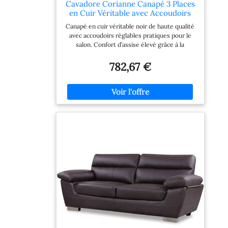
Cavadore Corianne Canapé 3 Places
en Cuir Véritable avec Accoudoirs
Réglables, Design Moderne, 217 x 80
Canapé en cuir véritable noir de haute qualité
x 99 cm, Noir
avec accoudoirs réglables pratiques pour le
salon. Confort d’assise élevé grâce à la
suspension à ressorts Nosag et au
rembourrage respirant en mousse
782,67 €
polyuréthane. Assise, accoudoirs et coussins
de dossier : revêtement Punch en cuir de
haute qualité (100 % cuir véritable), couleur
noir ; corps et dos : revêtement en similicuir
Poroflex, couleur noir. Disposition libre dans la
pièce ; dimensions : 217 x 80 x 99 cm (l x H x P)
; hauteur d’assise : 41 cm ; profondeur d’assise :
66 cm. Contenu de la livraison : canapé 3
places Cavadore Corianne 3053 en cuir
véritable avec accoudoirs réglables des 2
côtés et pieds en métal chromé.