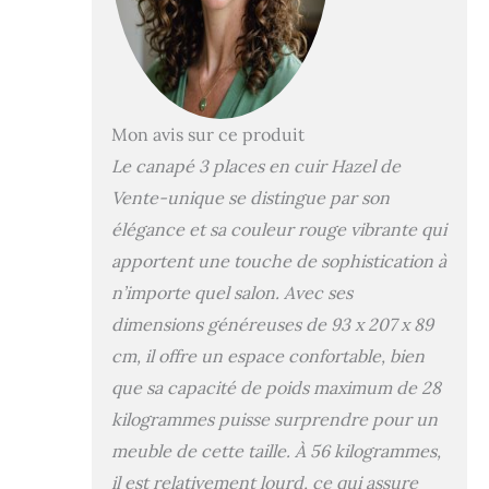
rembourrage du
dossier : mousse
polyuréthane Cuir
de veau, Confort,
Design Intemporel
Vente-unique: 94
Mon avis sur ce produit
% de clients
Le canapé 3 places en cuir Hazel de
satisfaits - Plus de
Vente-unique se distingue par son
3 millions de
clients livrés
élégance et sa couleur rouge vibrante qui
apportent une touche de sophistication à
n’importe quel salon. Avec ses
dimensions généreuses de 93 x 207 x 89
cm, il offre un espace confortable, bien
que sa capacité de poids maximum de 28
kilogrammes puisse surprendre pour un
meuble de cette taille. À 56 kilogrammes,
il est relativement lourd, ce qui assure