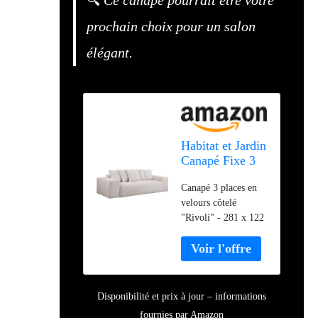
prochain choix pour un salon
élégant.
Habitat et Jardin
Canapé Fixe 3
Places en
Canapé 3 places en
Velours côtelé
velours côtelé
Rivoli - Beige
"Rivoli" - 281 x 122
x 76 cm - Beige
Disponibilité et prix à jour – informations
fournies par Amazon