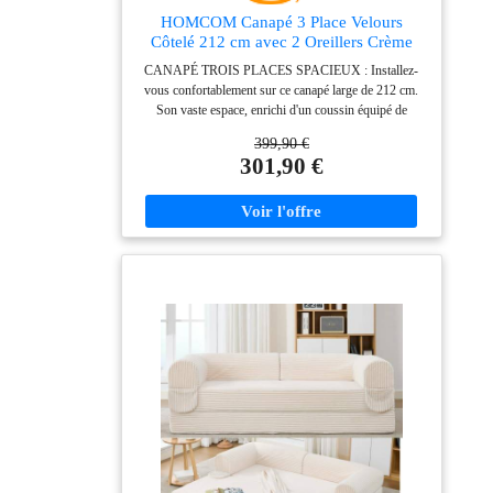
il suffit de connecter chaque module manuellement en
HOMCOM Canapé 3 Place Velours
suivant le manuel d'instructions. Les délais de livraison
Côtelé 212 cm avec 2 Oreillers Crème
des colis peuvent varier, merci de votre patience
CANAPÉ TROIS PLACES SPACIEUX : Installez-
vous confortablement sur ce canapé large de 212 cm.
Son vaste espace, enrichi d'un coussin équipé de
ressorts performants et d'un rembourrage mousse de
399,90 €
haute densité, procure un confort supérieur pour une
301,90 €
détente absolue. DÉTENDEZ-VOUS AVEC
ÉLÉGANCE : Tissu en velours côtelé épais et
moelleux, le canapé 3 places offre une sensation
veloutée, chaude et agréable au contact de la peau. Son
revêtement s'intègre à divers décors, est résistant à
l'usure et simple à entretenir, idéal pour se relaxer en
fin de journée. EXPÉRIENCE COSY : Accompagné
de deux coussins moelleux, ce canapé pour salon
propose une assise et un dossier très épais de 16 cm
pour un confort maximal, parfait pour se détendre,
visionner un film ou discuter entre amis.
CONSTRUCTION ROBUSTE : Avec sa structure en
acier solide, ce canapé moderne de trois places peut
supporter jusqu'à 450 kg, garantissant ainsi un confort
durable et fiable pour votre foyer. SPÉCIFICATIONS
: Dimensions totales : 212l x 80P x 88H cm. Charge
max. recommandée : 450 kg. Facile à assembler, il est