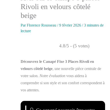
Rivoli en velours côtelé
beige
Par
Florence Rousseau
/
9 février 2026
/
3 minutes de
lecture
4.8/5 - (5 votes)
Découvrez le Canapé Fixe 3 Places Rivoli en
velours côtelé beige
, une nouvelle pièce centrale de
votre salon.
Notre évaluation
vous aidera à
comprendre si son style et son confort correspondent à
vos attentes.
🔍
Ce canapé pourrait être votre