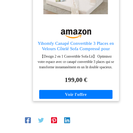
accompagné d'instructions claires pour une installation
rapide et sans effort.
Yihomfy Canapé Convertible 3 Places en
Velours Côtelé Sofa Compressé pour
Salon Appartement Petit Espace Chambre
【Design 2 en 1 Convertible Sofa-Lit】 Optimisez
d'amis Minimaliste Design Canapé Lit
votre espace avec ce canapé convertible 3 places qui se
Modulable Clic Clac Confortable
transforme instantanément en un lit double spacieux.
Idéal pour les petits appartements, studios ou chambres
d'amis, ce canapé lit modulable passe du mode détente
199,00 €
au mode couchage nocturne en quelques secondes
grâce au système clic clac. Parfait pour recevoir des
invités à l'improviste ou pour équiper un bureau à
domicile sans encombrer la pièce. 【Tissu Velours
Côtelé Haut de Gamme】 Habillé d'un velours côtelé
ultra-doux au toucher, Le tissu à côtes épaisses est non
seulement esthétique avec son aspect texturé, résistant
à l'abrasion . La teinte unie est intemporelle et
s'harmonise avec tous les styles de décoration :
scandinave, moderne ou minimaliste. Facile d'entretien,