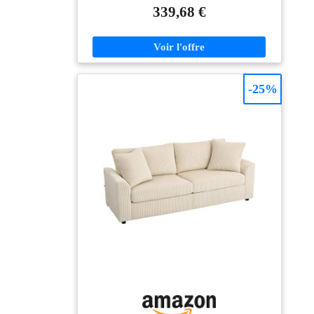
espaces de rangement intégrés, tout reste à portée de
339,68 €
main et la pièce reste bien ordonnée Design
personnalisable et polyvalent : Ce canapé modulaire
s’adapte à vos besoins - combinez les blocs pour créer
un canapé en L, une chaise longue, un lit d’appoint ou
une aire de jeux. Idéal pour les petits espaces,
colocations ou bureaux à domicile, il se transforme
-25%
selon les usages – détente, accueil ou jeu – et s’intègre
dans le salon, la chambre d’enfant ou une pièce
multifonction Assise confortable en mousse haute
résilience : Le rembourrage en mousse dense offre un
bon soutien et reprend rapidement sa forme après
utilisation. Associé au tissu velours côtelé doux et
respirant, ce canapé convertible assure un confort
d’assise et d’allongement adapté aux soirées détente,
aux lectures ou aux pauses à la maison Structure
robuste et confortable : Ce canapé 3 places en velours
côtelé allie robustesse et confort. Doté d'un cadre en
métal stable et de 3 coussins moelleux, c'est le canapé
de salon idéal pour vous détendre ou recevoir Montage
rapide et facile : le canapé est livré dans un emballage
compressé (expédié en deux colis). Une fois déballés,
les composants reprendront progressivement leur
forme d'origine (ce qui peut prendre jusqu'à 72
heures). Aucun outil n'est nécessaire pour le montage ;