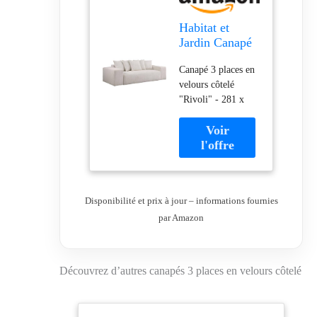
Habitat et
Jardin Canapé
Fixe 3 Places
Canapé 3 places en
en Velours
velours côtelé
côtelé Rivoli -
"Rivoli" - 281 x
Beige
122 x 76 cm -
Beige
Disponibilité et prix à jour – informations fournies
par Amazon
Découvrez d’autres canapés 3 places en velours côtelé