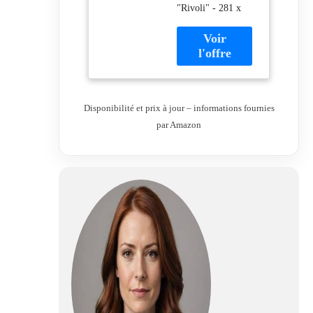
"Rivoli" - 281 x
Beige
122 x 76 cm -
Beige
Disponibilité et prix à jour – informations fournies
par Amazon