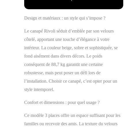
Design et matériaux : un style qui s’impose ?
Le canapé Rivoli séduit d’emblée par son velours
côtelé, apportant une touche d’élégance à votre
intérieur. La couleur beige, sobre et sophistiquée, se
fond aisément dans divers décors. Le poids
conséquent de 88,7 kg garantit une certaine
robustesse, mais peut poser un défi lors de
l’installation. Choisir ce canapé, c’est opter pour un
style intemporel.
Confort et dimensions : pour quel usage ?
Ce modèle 3 places offre un espace suffisant pour les
familles ou recevoir des amis. La texture du velours