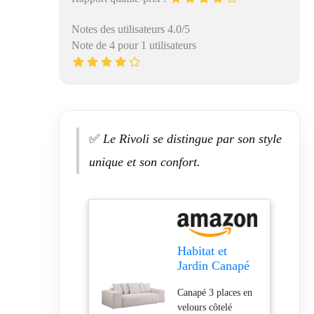
Notes des utilisateurs 4.0/5
Note de 4 pour 1 utilisateurs
✅
Le Rivoli se distingue par son style
unique et son confort.
Habitat et
Jardin Canapé
Fixe 3 Places
Canapé 3 places en
en Velours
velours côtelé
côtelé Rivoli -