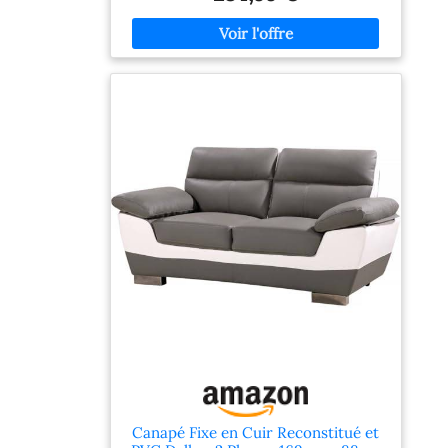
espace : il vous suffit d'ajuster les coussins
pour l'installer aussi bien à gauche qu'à droite
du canapé. [CONFORT OPTIMAL HAUTE
RÉSILIENCE]: L'assise et le dossier
bénéficient d'un rembourrage en éponge
haute résilience, assurant un maintien ferme
et une résistance à l'affaissement dans le
temps. La conception du siège est étudiée
pour offrir un soutien optimal lors de
l'utilisation. [STRUCTURE SOLIDE ET
STABLE]: La structure de ce canapé est
conçue avec des matériaux robustes,
garantissant sa stabilité et sa solidité durant
un usage quotidien. Cette construction de
qualité contribue directement à la longévité
du produit. [TISSU CORDEROY DOUX ET
DURABLE]: Le revêtement en corderoys offre
une texture douce et une élégance discrète,
apportant confort et style à votre intérieur.
[DIMENSIONS ET LIVRAISON]: Ce canapé
mesure 188L x 136,5P x 89H cm. Il est livré en
deux colis distincts dont les délais de livraison
peuvent varier.
Canapé Fixe en Cuir Reconstitué et