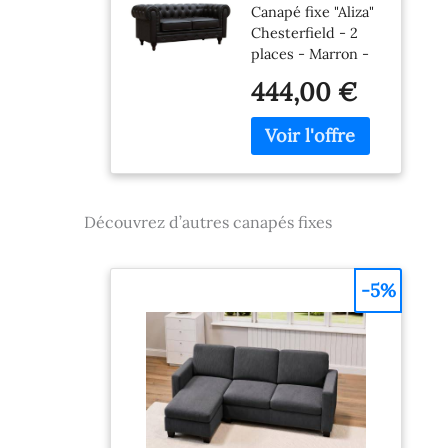
Canapé fixe "Aliza"
82 x 70 cm - 2
Chesterfield - 2
places -
places - Marron -
Marron
Dimensions : 157 x
444,00 €
82 x 70 cm -
Revêtement en PU
capitonné - Design
British - Pieds en
bois
Découvrez d’autres canapés fixes
-5%