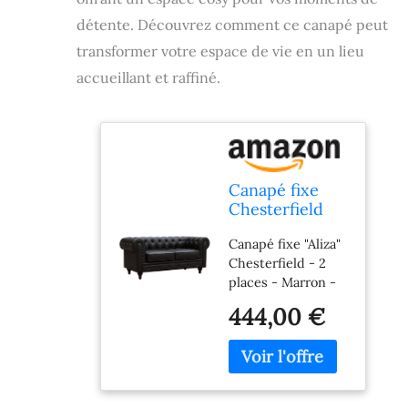
détente. Découvrez comment ce canapé peut
transformer votre espace de vie en un lieu
accueillant et raffiné.
Canapé fixe
Chesterfield
"Aliza" - 157 x
Canapé fixe "Aliza"
82 x 70 cm - 2
Chesterfield - 2
places -
places - Marron -
Marron
Dimensions : 157 x
444,00 €
82 x 70 cm -
Revêtement en PU
capitonné - Design
British - Pieds en
bois