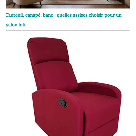
Fauteuil, canapé, banc : quelles assises choisir pour un
salon loft