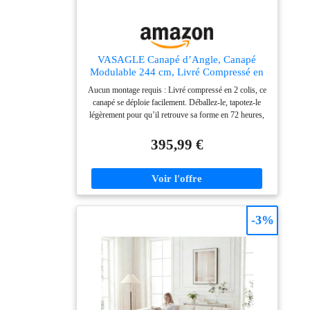
VASAGLE Canapé d’Angle, Canapé
Modulable 244 cm, Livré Compressé en
Colis, sans Montage, avec Grande
Aucun montage requis : Livré compressé en 2 colis, ce
Méridienne à Droite, pour Salon,
canapé se déploie facilement. Déballez-le, tapotez-le
Chambre d’Amis, Gris Ardoise
légèrement pour qu’il retrouve sa forme en 72 heures,
LCS184GN01
puis profitez pleinement de son confort chez vous
Grande profondeur : Ce canapé offre une méridienne
395,99 €
plus profonde et plus large qu’un modèle classique,
avec des accoudoirs arrondis qui servent aussi
d’appui-tête, invitant à s’allonger et à se relaxer pour
une pause bien-être Modulable : Ce canapé en L
s’adapte facilement : canapé droit, d’angle ou même
canapé-lit. Idéal pour les soirées cinéma, les moments
-3%
de détente, les sessions de jeu ou les retrouvailles en
famille Doux et stable : Revêtu d’un velours côtelé
douillet, ce canapé diffuse une chaleur irrésistible. Sa
mousse haute densité associée à son système de
ressorts offre un soutien durable et un confort optimal
à chaque assise Pour tous les modes de vie : Ce canapé
modulable s’intègre dans un salon, un appartement,