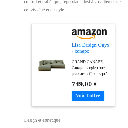
confort et esthétique, répondant ainsi à vos attentes de
convivialité et de style.
Lisa Design Onyx
- canapé
modulable d'angle
GRAND CANAPE :
Gauche 5 Places -
Canapé d'angle conçu
en Tissu
pour accueillir jusqu'à
5 personnes. L'angle
749,00 €
est à gauche lorsque
vous êtes face au
canapé. Dimensions
totales :
222x77x198cm /
Hauteur d'assise : 42
Design et esthétique
cm