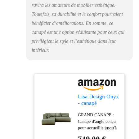
ravira les amateurs de mobilier esthétique.
Toutefois, sa durabilité et le confort pourraient
bénéficier d’améliorations. En somme, ce
canapé est une option séduisante pour ceux qui
privilégient le style et l’esthétique dans leur
intérieur.
Lisa Design Onyx
- canapé
modulable d'angle
GRAND CANAPE :
Gauche 5 Places -
Canapé d'angle conçu
en Tissu
pour accueillir jusqu'à
5 personnes. L'angle
749,00 €