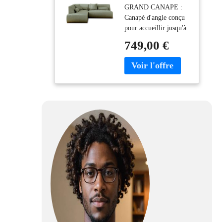
GRAND CANAPE :
Gauche 5 Places -
Canapé d'angle conçu
en Tissu
pour accueillir jusqu'à
5 personnes. L'angle
749,00 €
est à gauche lorsque
vous êtes face au
canapé. Dimensions
totales :
222x77x198cm /
Hauteur d'assise : 42
cm