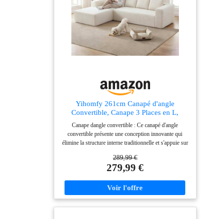
une chambre ou une chambre d’amis, là où se
partagent rires et moments passés ensemble
Yihomfy 261cm Canapé d'angle
Convertible, Canape 3 Places en L,
Compressible canapé modulable Cloud
Canape dangle convertible : Ce canapé d'angle
avec Assise Profonde, canape Dangle
convertible présente une conception innovante qui
Convertible et Librement combinable
élimine la structure interne traditionnelle et s'appuie sur
pour Le Salon, Beige
une structure multicouche en mousse haute densité
289,99 €
pour un soutien stable et uniforme. Le rembourrage en
279,99 €
mousse à mémoire de forme haute densité épouse les
contours du corps, offrant une sensation de confort
aérien comparable à celle de se reposer sur un nuage,
tout en préservant sa forme et en évitant
l'affaissement.Parfait comme canapé-lit quotidien ou lit
d'appoint occasionnel, il s'adapte facilement à votre