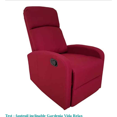
Test : fauteuil inclinable Gardenia Vida Relax