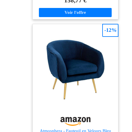
158,77 €
pieds : Fer - Matière du rembourrage : Mousse
Polyuréthane - Coussin déhoussable - Poids : 10,95 kg
-
-12%
Atmosphera - Fauteuil en Velours Bleu