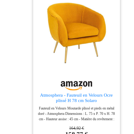
rembourrage : Mousse
Polyuréthane - Coussin
déhoussable - Poids :
10,95 kg -
Atmosphera - Fauteuil en Velours Ocre
plissé H 78 cm Solaro
Fauteuil en Velours Moutarde plissé et pieds en métal
doré - Atmosphera Dimensions : L. 75 x P. 70 x H. 78
cm - Hauteur assise : 45 cm - Matière du revêtement :
Polyester ( velours ) - Matière de la structure : Bois de
164,92 €
Pin et Bois panneau de contreplaqué - Matière des