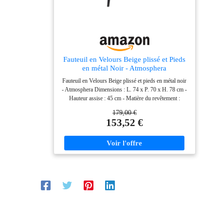
Fauteuil en Velours Beige plissé et Pieds
en métal Noir - Atmosphera
Fauteuil en Velours Beige plissé et pieds en métal noir
- Atmosphera Dimensions : L. 74 x P. 70 x H. 78 cm -
Hauteur assise : 45 cm - Matière du revêtement :
Polyester ( velours ) - Matière de la structure : Bois de
179,00 €
Pin et Bois panneau de contreplaqué - Matière des
153,52 €
pieds : Fer - Matière du rembourrage : Mousse
Polyuréthane - Coussin déhoussable - Poids : 10,70 kg
-