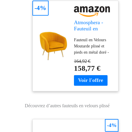
-4%
Atmosphera -
Fauteuil en
Velours Ocre
Fauteuil en Velours
plissé H 78 cm
Moutarde plissé et
Solaro
pieds en métal doré -
Atmosphera
164,92 €
Dimensions : L. 75 x
158,77 €
P. 70 x H. 78 cm -
Hauteur assise : 45 cm
- Matière du
revêtement : Polyester
( velours ) - Matière de
la structure : Bois de
Découvrez d’autres fauteuils en velours plissé
Pin et Bois panneau de
contreplaqué - Matière
des pieds : Fer -
-4%
Matière du