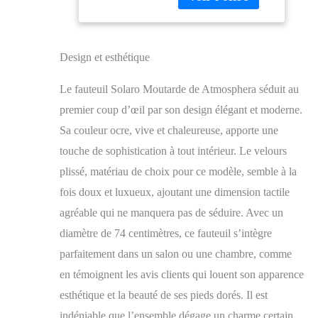
- Matière du
revêtement : Polyester
( velours ) - Matière de
la structure : Bois de
Design et esthétique
Pin et Bois panneau de
contreplaqué - Matière
Le fauteuil Solaro Moutarde de Atmosphera séduit au
des pieds : Fer -
Matière du
premier coup d’œil par son design élégant et moderne.
rembourrage : Mousse
Sa couleur ocre, vive et chaleureuse, apporte une
Polyuréthane - Coussin
touche de sophistication à tout intérieur. Le velours
déhoussable - Poids :
10,95 kg -
plissé, matériau de choix pour ce modèle, semble à la
fois doux et luxueux, ajoutant une dimension tactile
agréable qui ne manquera pas de séduire. Avec un
diamètre de 74 centimètres, ce fauteuil s’intègre
parfaitement dans un salon ou une chambre, comme
en témoignent les avis clients qui louent son apparence
esthétique et la beauté de ses pieds dorés. Il est
indéniable que l’ensemble dégage un charme certain,