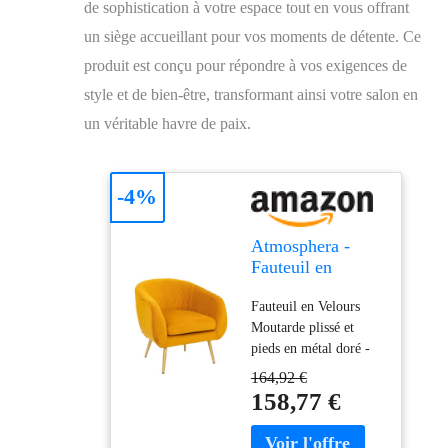
de sophistication à votre espace tout en vous offrant
un siège accueillant pour vos moments de détente. Ce
produit est conçu pour répondre à vos exigences de
style et de bien-être, transformant ainsi votre salon en
un véritable havre de paix.
-4%
Atmosphera -
Fauteuil en
Velours Ocre
Fauteuil en Velours
plissé H 78 cm
Moutarde plissé et
Solaro
pieds en métal doré -
Atmosphera
164,92 €
Dimensions : L. 75 x
158,77 €
P. 70 x H. 78 cm -
Hauteur assise : 45 cm