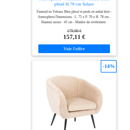
plissé H 78 cm Solaro
Fauteuil en Velours Bleu plissé et pieds en métal doré -
Atmosphera Dimensions : L. 75 x P. 70 x H. 78 cm -
Hauteur assise : 45 cm - Matière du revêtement :
Polyester ( velours ) - Matière de la structure : Bois de
179,00 €
Pin et Bois panneau de contreplaqué - Matière des
157,11 €
pieds : Fer - Matière du rembourrage : Mousse
Polyuréthane - Coussin déhoussable - Poids : 10,95 kg
-
-14%