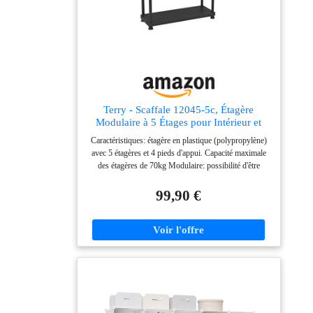
Terry - Scaffale 12045-5c, Étagère
Modulaire à 5 Étages pour Intérieur et
Extérieur
Caractéristiques: étagère en plastique (polypropylène)
avec 5 étagères et 4 pieds d'appui. Capacité maximale
des étagères de 70kg Modulaire: possibilité d'être
connecté à une autre étagère du même modèle sans kit
supplémentaire pour équiper le mur Composition :
99,90 €
fabriqué avec des matières recyclées, 100% de
plastique recyclé Certification TÜV Rheinland GS:
Produit certifié par le principal organisme international
Terry organise votre espace : depuis plus de 50 ans,
notre entreprise est dédiée à la recherche des meilleures
solutions pour l'organisation des espaces, avec des
produits innovants et au design unique