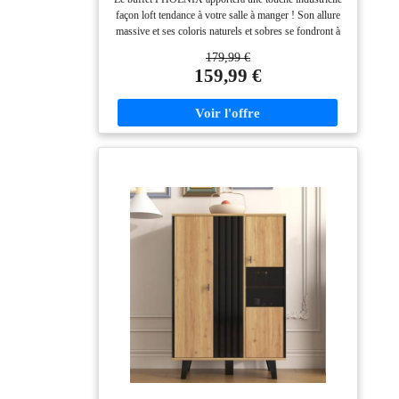
façon loft tendance à votre salle à manger ! Son allure
massive et ses coloris naturels et sobres se fondront à
merveille dans votre intérieur Très fonctionnels, ses 4
179,99 €
placards vous offrent une capacité de rangement
159,99 €
maximale ! Ses pieds larges et ses proportions
équilibrées le rendent encore plus stable et robuste
Dimensions globales : L.200 cm x l. 40 cm x H. 80 cm
- Hauteur des pieds : 20 cm