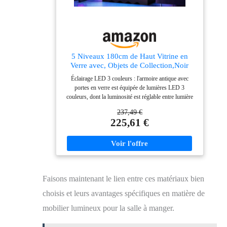
personnalisé pour ranger et exposer vos articles
5 Niveaux 180cm de Haut Vitrine en
Verre avec, Objets de Collection,Noir
Éclairage LED 3 couleurs : l'armoire antique avec
portes en verre est équipée de lumières LED 3
couleurs, dont la luminosité est réglable entre lumière
blanche, lumière chaude et lumière bleue. Cela assure
237,49 €
non seulement une représentation claire dans
225,61 €
l'obscurité, mais donne également à votre espace de vie
une atmosphère moderne Rangement sûr : cette étagère
de présentation avec portes en verre dispose d'un
mécanisme de verrouillage robuste qui garantit la
sécurité de vos objets précieux. Il est utilisable dans la
plupart des environnements et donc une vitrine
Faisons maintenant le lien entre ces matériaux bien
pratique et verrouillable Design personnel : cette vitrine
dispose d'un système intelligent de détection du corps
choisis et leurs avantages spécifiques en matière de
qui allume et éteint automatiquement l'éclairage lorsque
vous vous approchez ou vous vous éloignez. Cela les
mobilier lumineux pour la salle à manger.
rend particulièrement pratiques Utilisation polyvalente :
les vitrines sont idéales pour organiser et ranger des