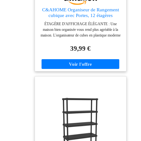
C&AHOME Organiseur de Rangement
cubique avec Portes, 12 étagères
cubiques
ÉTAGÈRE D'AFFICHAGE ÉLÉGANTE : Une
maison bien organisée vous rend plus agréable à la
maison. L'organisateur de cubes en plastique moderne
et tendance, en affichant plusieurs objets, tels que des
livres, des photos, des jouets, des sacs, des plantes en
39,99 €
pot, des CD, rend votre maison organisée et soignée.
STOCKAGE DE GRANDE CAPACITɠ: Chaque
taille de cube mesure 11,8 "L × 11,8" L × 11,8 "H. Les
dimensions du produit sont 36,6" L x 12,4" L x 48,4"
H. Convient aux bacs de stockage de moins de 11 × 11
pouces STRUCTURE ROBUSTE : Notre
organisateur de rangement cubique est composé de
matériaux PP de haute qualité, d'un cadre en métal
antirouille et de connecteurs ABS. La structure robuste
garantit que chaque cube peut supporter un poids
maximum de 11 lb FACILE À ASSEMBLER: Facile à
assembler l'organisateur simple. À l'aide du maillet en
bois, vous pouvez créer différents blocs pour s'adapter
à différents espaces ou formes pour répondre à vos
besoins.