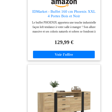
IDMarket - Buffet 160 cm Phoenix XXL
4 Portes Bois et Noir
Le buffet PHOENIX apportera une touche industrielle
façon loft tendance à votre salle à manger ! Son allure
massive et ses coloris naturels et sobres se fondront à
merveille dans votre intérieur Très fonctionnels, ses 4
placards et son étagère vous offrent une capacité de
129,99 €
rangement maximale ! Ses pieds larges et ses
proportions équilibrées le rendent encore plus stable et
robuste Dimensions globales : L.160 cm x l. 40 cm x
H. 80 cm - Hauteur des pieds : 20 cm