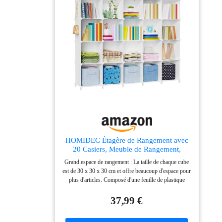
HOMIDEC Étagère de Rangement avec
20 Casiers, Meuble de Rangement,
Etagères Empilables en Plastique,
Grand espace de rangement : La taille de chaque cube
Bibliothèque, Armoire de Rangement
est de 30 x 30 x 30 cm et offre beaucoup d'espace pour
Modulaire pour Livres, Vêtements,
plus d'articles. Composé d'une feuille de plastique
Jouets, Blanc
polyéthylène, d'un cadre métallique robuste et de
connecteurs en résine ABS. Vous pouvez ranger toutes
37,99 €
sortes d'objets comme vous le souhaitez : livres,
vêtements, jouets, chaussures, œuvres d'art,