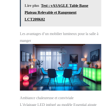
objets. Ils sont parfaits pour ranger des figurines
Lire plus
Test : vASAGLE Table Basse
jouets, de la vaisselle, du linge de lit et des ustensiles
de salle de bain Facile à monter : cette vitrine se
Plateau Relevable et Rangement
caractérise par une construction solide, un design bien
LCT209K02
pensé, des accessoires complets et des instructions
compréhensibles et facilite ainsi le montage
Les avantages d’un mobilier lumineux pour la salle à
manger
Ambiance chaleureuse et conviviale
L’éclairage LED intégré au modèle Essential ajoute