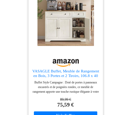
VASAGLE Buffet, Meuble de Rangement
en Bois, 3 Portes et 2 Tiroirs, 106.8 x 40
x 80 cm, Blanc Nuage, Bahut pour
Buffet Style Campagne : Doté de portes à panneaux
Salon, Salle à Manger et Entrée,
encastrés et de poignées rondes, ce meuble de
Collection Siren LSC531WJ01
rangement apporte une touche rustique élégante à votre
intérieur tout en dissimulant le désordre quotidien pour
89,99 €
un espace de vie harmonieux 3 Portes Et 2 Tiroirs :
75,59 €
Mesurant 106.8 x 40 x 80 cm, ce bahut spacieux offre
des étagères réglables pour ranger vos objets hauts et 2
tiroirs pratiques pour garder vos couverts et petits