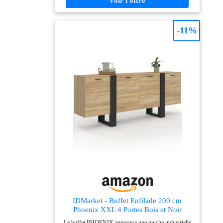
accessoires à l'abri des regards Meuble Café Ou
Support TV : Transformez-le en station à café dans la
salle à manger ou en meuble multimédia dans le salon,
-11%
grâce au trou passe-câbles à l'arrière qui permet de
brancher vos appareils en gardant les fils invisibles Kit
Anti-Basculement Inclus : Fabriqué en panneau
d’aggloméré et MDF durables, ce meuble d'entrée est
équipé d'un dispositif de fixation murale et d'un
stabilisateur avant pour garantir une sécurité totale et
éliminer tout risque de chute Pièces Numérotées Et
Notice : Fini le stress du montage, chaque élément est
clairement identifié pour vous guider pas à pas ; une
installation à deux personnes est recommandée pour
assembler ce meuble rapidement et sans effort
IDMarket - Buffet Enfilade 200 cm
Phoenix XXL 4 Portes Bois et Noir
Le buffet PHOENIX apportera une touche industrielle