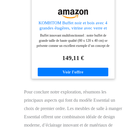
KOMHTOM Buffet noir et bois avec 4
grandes étagères, vitrine avec verre et
lumières LED, armoire multifonction
Buffet innovant multifonctionnel : notre buffet de
pour salon, chambre, couloir et salle à
grande taille de haute qualité (80 x 120 x 40 cm) se
manger (A)
présente comme un excellent exemple d’un concept de
design innovant qui met en œuvre la fonction d’un
placard multifonctionnel idéal dans les espaces de vie,
149,11 €
la salle à manger et la chambre, ainsi que dans la
cuisine et le couloir. La combinaison de bois résistant
et de finition élégante noire crée un minimalisme
moderne qui s'intègre parfaitement à tout style de
décoration. Charme naturel, buffet de décoration
remarquable : la série d'armoires se caractérise par son
Pour conclure notre exploration, résumons les
mélange unique de bandes et de pieds en bois noir,
créant une esthétique naturelle et chaleureuse. En tant
principaux aspects qui font du modèle Essential un
que buffet élégant, il ajoute une touche distinctive à
n'importe quelle pièce, que ce soit dans le salon comme
choix de premier ordre. Les meubles de salle à manger
commode décorative ou dans la cuisine comme armoire
Essential offrent une combinaison idéale de design
de rangement pratique. Organisation flexible, divisions
polyvalentes pour une utilisation optimale : chacun de
moderne, d’éclairage innovant et de matériaux de