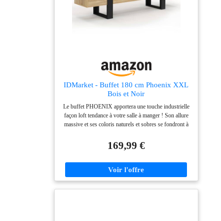
IDMarket - Buffet 180 cm Phoenix XXL
Bois et Noir
Le buffet PHOENIX apportera une touche industrielle
façon loft tendance à votre salle à manger ! Son allure
massive et ses coloris naturels et sobres se fondront à
merveille dans votre intérieur Ses 3 placards, ses 3
tiroirs et son étagère vous offrent une capacité de
169,99 €
rangement maximale ! Ses pieds larges et ses
proportions équilibrées le rendent encore plus stable et
robuste Dimensions : L.180 x l. 40 x H. 80 cm -
Hauteur des pieds : 20 cm