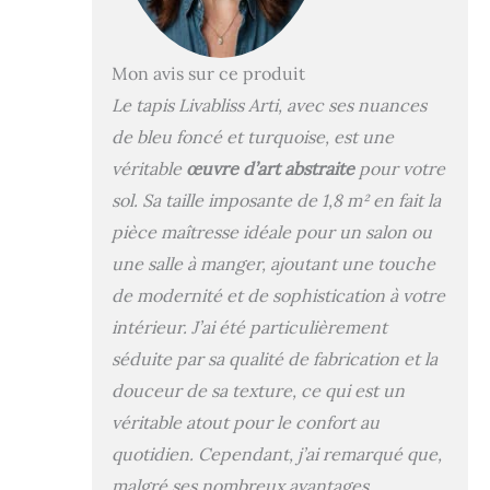
permettent un
placement pratique
dans les entrées,
Mon avis sur ce produit
sous les meubles, et
Le tapis Livabliss Arti, avec ses nuances
n'obstruent pas les
portes. Magnifique
de bleu foncé et turquoise, est une
design moderne et
véritable
œuvre d’art abstraite
pour votre
abstrait et tons
sol. Sa taille imposante de 1,8 m² en fait la
neutres apaisants
rehausseront votre
pièce maîtresse idéale pour un salon ou
espace
une salle à manger, ajoutant une touche
contemporain.
de modernité et de sophistication à votre
intérieur. J’ai été particulièrement
séduite par sa qualité de fabrication et la
douceur de sa texture, ce qui est un
véritable atout pour le confort au
quotidien. Cependant, j’ai remarqué que,
malgré ses nombreux avantages,