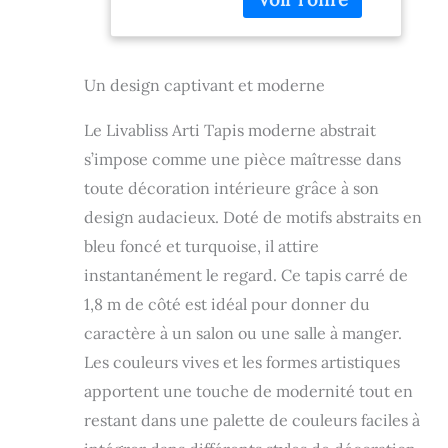
par les enfants et
adapté aux animaux
domestiques. Parfait
pour les zones très
Un design captivant et moderne
fréquentées de
votre maison telles
Le Livabliss Arti Tapis moderne abstrait
que le salon, la salle
s’impose comme une pièce maîtresse dans
à manger, la cuisine
et les couloirs Tissé
toute décoration intérieure grâce à son
à la machine avec
design audacieux. Doté de motifs abstraits en
des fibres de
bleu foncé et turquoise, il attire
polypropylène pour
une durabilité
instantanément le regard. Ce tapis carré de
maximale. Les poils
1,8 m de côté est idéal pour donner du
moyens
caractère à un salon ou une salle à manger.
fonctionnels
permettent un
Les couleurs vives et les formes artistiques
placement pratique
apportent une touche de modernité tout en
dans les entrées,
sous les meubles, et
restant dans une palette de couleurs faciles à
n'obstruent pas les