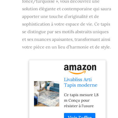
foncé/turquoise », vous découvrez une
solution élégante et contemporaine qui saura
apporter une touche d’originalité et de
sophistication à votre espace de vie. Ce tapis
se distingue par ses motifs abstraits uniques
et ses nuances apaisantes, transformant ainsi
votre pièce en un lieu d’harmonie et de style.
Livabliss Arti
Tapis moderne
abstrait, carré,
Ce tapis mesure 1,8
1,8 m, bleu
m Conçu pour
foncé/turquoise
résister à l'usure
quotidienne, ce
tapis est approuvé