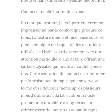
intégrer dans différents styles de décoration.
portes. Magnifique
design moderne et
Confort et qualité au rendez-vous
abstrait et tons
neutres apaisants
En tant que testeur, j’ai été particulièrement
rehausseront votre
espace
impressionné par le confort que procure ce
contemporain.
tapis. La texture douce et moelleuse sous les
pieds témoigne de la qualité des matériaux
utilisés. Le Livabliss Arti est conçu avec une
attention particulière aux détails, offrant une
surface agréable qui invite à marcher pieds
nus. Cette sensation de confort est renforcée
par la résistance du tapis, qui conserve sa
forme et sa douceur même après plusieurs
mois d’utilisation. Sa fabrication robuste
promet une durabilité à long terme, un
critère essentiel pour tout achat de tapis.