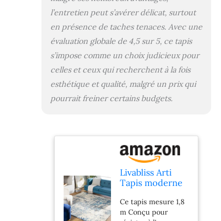
l’entretien peut s’avérer délicat, surtout
en présence de taches tenaces. Avec une
évaluation globale de 4,5 sur 5, ce tapis
s’impose comme un choix judicieux pour
celles et ceux qui recherchent à la fois
esthétique et qualité, malgré un prix qui
pourrait freiner certains budgets.
Livabliss Arti
Tapis moderne
abstrait, carré,
Ce tapis mesure 1,8
1,8 m, bleu
m Conçu pour
foncé/turquoise