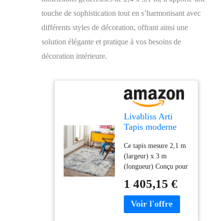
touche de sophistication tout en s’harmonisant avec
différents styles de décoration, offrant ainsi une
solution élégante et pratique à vos besoins de
décoration intérieure.
Livabliss Arti
Tapis moderne
abstrait, 2,4 x 3,1
Ce tapis mesure 2,1 m
m, bleu foncé/gris
(largeur) x 3 m
(longueur) Conçu pour
résister à l'usure
1 405,15 €
quotidienne, ce tapis
est approuvé par les
enfants et adapté aux
animaux domestiques.