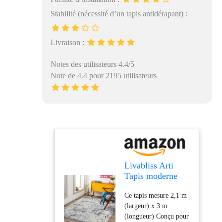
Stabilité (nécessité d’un tapis antidérapant) :
Livraison :
Notes des utilisateurs 4.4/5
Note de 4.4 pour 2195 utilisateurs
Livabliss Arti
Tapis moderne
abstrait, 2,4 x 3,1
Ce tapis mesure 2,1 m
m, bleu foncé/gris
(largeur) x 3 m
(longueur) Conçu pour