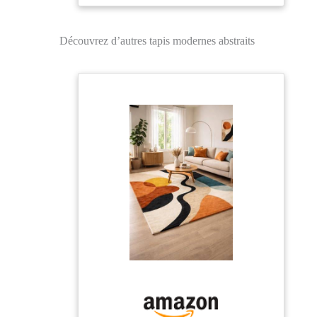
animaux domestiques.
Parfait pour les zones
très fréquentées de
Découvrez d’autres tapis modernes abstraits
votre maison telles que
le salon, la salle à
manger, la cuisine et
les couloirs. Type de
construction : tissé à la
machine Tissé à la
machine avec des
fibres de
polypropylène pour
une durabilité
maximale. Magnifique
design moderne et
abstrait et tons neutres
apaisants rehausseront
votre espace
contemporain. Facile à
nettoyer et à entretenir,
nous vous
recommandons de