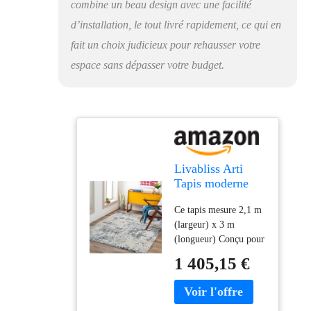
combine un beau design avec une facilité
d’installation, le tout livré rapidement, ce qui en
fait un choix judicieux pour rehausser votre
espace sans dépasser votre budget.
Livabliss Arti
Tapis moderne
abstrait, 2,4 x 3,1
Ce tapis mesure 2,1 m
m, bleu foncé/gris
(largeur) x 3 m
(longueur) Conçu pour
résister à l'usure
1 405,15 €
quotidienne, ce tapis
est approuvé par les
enfants et adapté aux