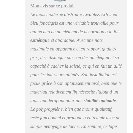
votre espace
Mon avis sur ce produit
contemporain. Facile à
nettoyer et à entretenir,
Le tapis moderne abstrait « Livabliss Arti » en
nous vous
bleu foncé/gris est une véritable trouvaille pour
recommandons de
qui recherche un élément de décoration à la fois
passer l'aspirateur
régulièrement et de
esthétique
et abordable. Avec une note
nettoyer les taches avec
maximale en apparence et en rapport qualité-
un chiffon propre.
Toujours tester une
prix, il se distingue par son design élégant et sa
petite zone d'abord.
capacité à cacher la saleté, ce qui en fait un allié
L'utilisation d'un tapis
pour les intérieurs animés. Son installation est
est recommandée pour
éviter le glissement et
facile grâce à son aplatissement aisé, bien que le
les mouvements.
matériau relativement fin nécessite l’ajout d’un
tapis antidérapant pour une
stabilité optimale
.
Le polypropylène, bien que moins qualitatif,
reste fonctionnel et pratique à entretenir avec un
simple nettoyage de tache. En somme, ce tapis