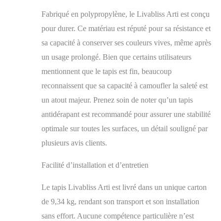
passer l'aspirateur
Fabriqué en polypropylène, le Livabliss Arti est conçu
régulièrement et de
nettoyer les taches avec
pour durer. Ce matériau est réputé pour sa résistance et
un chiffon propre.
sa capacité à conserver ses couleurs vives, même après
Toujours tester une
petite zone d'abord.
un usage prolongé. Bien que certains utilisateurs
L'utilisation d'un tapis
mentionnent que le tapis est fin, beaucoup
est recommandée pour
reconnaissent que sa capacité à camoufler la saleté est
éviter le glissement et
les mouvements.
un atout majeur. Prenez soin de noter qu’un tapis
antidérapant est recommandé pour assurer une stabilité
optimale sur toutes les surfaces, un détail souligné par
plusieurs avis clients.
Facilité d’installation et d’entretien
Le tapis Livabliss Arti est livré dans un unique carton
de 9,34 kg, rendant son transport et son installation
sans effort. Aucune compétence particulière n’est