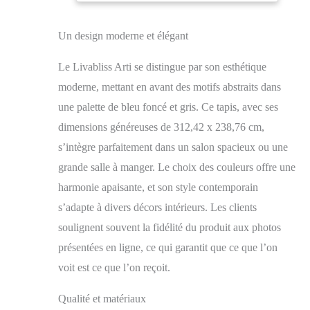
Parfait pour les zones
très fréquentées de
Un design moderne et élégant
votre maison telles que
le salon, la salle à
Le Livabliss Arti se distingue par son esthétique
manger, la cuisine et
les couloirs. Type de
moderne, mettant en avant des motifs abstraits dans
construction : tissé à la
une palette de bleu foncé et gris. Ce tapis, avec ses
machine Tissé à la
dimensions généreuses de 312,42 x 238,76 cm,
machine avec des
fibres de
s’intègre parfaitement dans un salon spacieux ou une
polypropylène pour
grande salle à manger. Le choix des couleurs offre une
une durabilité
maximale. Magnifique
harmonie apaisante, et son style contemporain
design moderne et
s’adapte à divers décors intérieurs. Les clients
abstrait et tons neutres
soulignent souvent la fidélité du produit aux photos
apaisants rehausseront
votre espace
présentées en ligne, ce qui garantit que ce que l’on
contemporain. Facile à
voit est ce que l’on reçoit.
nettoyer et à entretenir,
nous vous
Qualité et matériaux
recommandons de