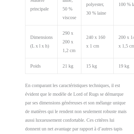
Matière
laine,
polyester,
100 % l
principale
50 %
30 % laine
viscose
290 x
Dimensions
240 x 160
200 x 1
200 x
(L x l x h)
x 1 cm
x 1,5 c
1,2 cm
Poids
21 kg
15 kg
19 kg
En comparant les caractéristiques techniques, il est
évident que le modèle de Lord of Rugs se démarque
par ses dimensions généreuses et son mélange unique
de matières qui le rendent non seulement robuste mais
aussi luxueusement confortable. Ces critères lui
donnent un net avantage par rapport à d’autres tapis