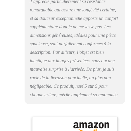
J’apprécie particulièrement sa résistance
Tout type d'aspiration
sous vide peut être
remarquable qui assure une longévité certaine,
utilisé sur nos tapis et
et sa douceur exceptionnelle apporte un confort
vous pouvez nettoyer
le tapis aussi souvent
supplémentaire dont je ne me lasse pas. Les
que vous le souhaitez.
dimensions généreuses, idéales pour une pièce
La laine est une fibre
spacieuse, sont parfaitement conformes à la
textile naturelle et l'un
des matériaux les plus
description. Par ailleurs, l’objet est bien
recherchés pour la
identique aux images présentées, sans aucune
fabrication de tapis.
mauvaise surprise à l’arrivée. De plus, je suis
Les tapis en laine sont
très durables et
ravie de la livraison ponctuelle, un plus non
parfaitement capables
négligeable. Ce produit, noté 5 sur 5 pour
de résister à l'usure
quotidienne. La laine a
chaque critère, mérite amplement sa renommée.
un effet naturellement
anti-saleté et est facile
à nettoyer. Il est
également ignifuge et
conserve sa forme de
manière caractéristique