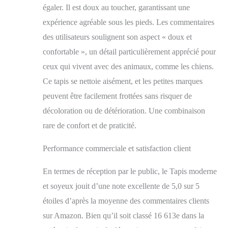
un effet naturellement
égaler. Il est doux au toucher, garantissant une
anti-saleté et est facile
expérience agréable sous les pieds. Les commentaires
à nettoyer. Il est
des utilisateurs soulignent son aspect « doux et
également ignifuge et
conserve sa forme de
confortable », un détail particulièrement apprécié pour
manière caractéristique
ceux qui vivent avec des animaux, comme les chiens.
afin que les poils du
tapis remontent
Ce tapis se nettoie aisément, et les petites marques
toujours.
peuvent être facilement frottées sans risquer de
décoloration ou de détérioration. Une combinaison
rare de confort et de praticité.
Performance commerciale et satisfaction client
En termes de réception par le public, le Tapis moderne
et soyeux jouit d’une note excellente de 5,0 sur 5
étoiles d’après la moyenne des commentaires clients
sur Amazon. Bien qu’il soit classé 16 613e dans la