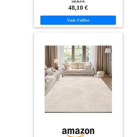
50,63 €
dimensions courantes : 80x140, 120x160, 140x200,
48,10 €
160x220, 200x280 et 240x330 cm Entretien facile :
tapis tissé à plat en polypropylène - robuste et facile à
nettoyer (convient pour les robots aspirateurs) Haute
qualité : les fibres synthétiques utilisées conviennent
aux personnes allergiques, de plus, les substances
nocives du tapis ont été testées selon l'Oeko-Tex
Standard 100.