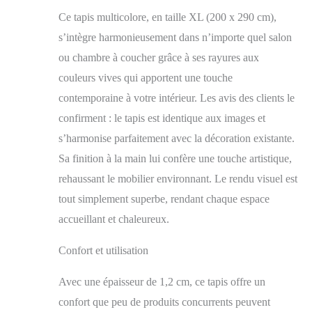
pied Nos tapis peuvent
Ce tapis multicolore, en taille XL (200 x 290 cm),
être facilement
s’intègre harmonieusement dans n’importe quel salon
nettoyés et ne
nécessitent aucun
ou chambre à coucher grâce à ses rayures aux
équipement spécial.
couleurs vives qui apportent une touche
Tout type d'aspiration
contemporaine à votre intérieur. Les avis des clients le
sous vide peut être
utilisé sur nos tapis et
confirment : le tapis est identique aux images et
vous pouvez nettoyer
s’harmonise parfaitement avec la décoration existante.
le tapis aussi souvent
que vous le souhaitez.
Sa finition à la main lui confère une touche artistique,
La laine est une fibre
rehaussant le mobilier environnant. Le rendu visuel est
textile naturelle et l'un
tout simplement superbe, rendant chaque espace
des matériaux les plus
recherchés pour la
accueillant et chaleureux.
fabrication de tapis.
Les tapis en laine sont
Confort et utilisation
très durables et
parfaitement capables
Avec une épaisseur de 1,2 cm, ce tapis offre un
de résister à l'usure
confort que peu de produits concurrents peuvent
quotidienne. La laine a