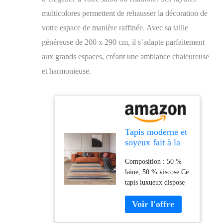
multicolores permettent de rehausser la décoration de
votre espace de manière raffinée. Avec sa taille
généreuse de 200 x 290 cm, il s’adapte parfaitement
aux grands espaces, créant une ambiance chaleureuse
et harmonieuse.
Tapis moderne et
soyeux fait à la
main en laine et
Composition : 50 %
viscose pour
laine, 50 % viscose Ce
salon, chambre à
tapis luxueux dispose
coucher, salon –
d'un beau motif rayé
Tapis doux à
qui donne à votre
rayures
maison un attrait
multicolores –