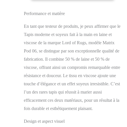
moderne et
Taille XL – 200 x
confortable. Placez-le
290 cm
dans votre salon sous
Performance et matière
la table basse, ou créez
un coin lecture avec
En tant que testeur de produits, je peux affirmer que le
une chaise confortable
Tapis moderne et soyeux fait à la main en laine et
et le tapis, il s'adapte à
tous les types de
viscose de la marque Lord of Rugs, modèle Matrix
décoration intérieure.
Pod 06, se distingue par son exceptionnelle qualité de
Fabriqué à la main à
fabrication. Il combine 50 % de laine et 50 % de
partir de laine et
viscose, ce tapis
viscose, offrant ainsi un compromis remarquable entre
dégage une grande
résistance et douceur. Le tissu en viscose ajoute une
durabilité, résistance,
touche d’élégance et un effet soyeux irresistible. C’est
douceur, confort et
entretien facile. La
l’un des rares tapis qui réussit à marier aussi
planche est touffetée à
efficacement ces deux matériaux, pour un résultat à la
la main en Inde avec
un mélange de laine et
fois durable et esthétiquement plaisant.
de viscose pour un
toucher doux et
Design et aspect visuel
réconfortant sous le