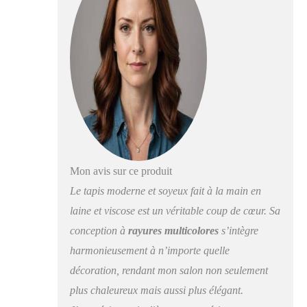
et le tapis, il s'adapte à
tous les types de
décoration intérieure.
Fabriqué à la main à
partir de laine et
viscose, ce tapis
dégage une grande
durabilité, résistance,
douceur, confort et
entretien facile. La
planche est touffetée à
la main en Inde avec
Mon avis sur ce produit
un mélange de laine et
Le tapis moderne et soyeux fait à la main en
de viscose pour un
toucher doux et
laine et viscose est un véritable coup de cœur. Sa
réconfortant sous le
conception à
rayures multicolores
s’intègre
pied Nos tapis peuvent
harmonieusement à n’importe quelle
être facilement
nettoyés et ne
décoration, rendant mon salon non seulement
nécessitent aucun
plus chaleureux mais aussi plus élégant.
équipement spécial.