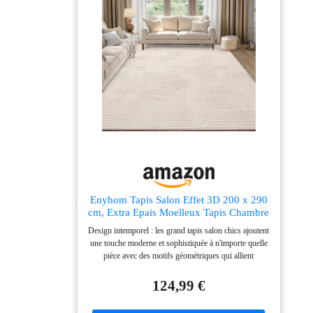
Enyhom Tapis Salon Effet 3D 200 x 290
cm, Extra Epais Moelleux Tapis Chambre
Antidérapant Lavable en Machine, Ne
Design intemporel : les grand tapis salon chics ajoutent
Perd Pas Ses Poils, Grand Tapis Salle a
une touche moderne et sophistiquée à n'importe quelle
Manger pour Salon, Chambre à Coucher
pièce avec des motifs géométriques qui allient
l'esthétique moderne avec des couleurs naturelles.
Chaque tapis est conçu pour apporter une touche
124,99 €
d'élégance à votre intérieur Doux au toucher et ne
perdent pas leurs fibres : nos shaggy tapis de salon