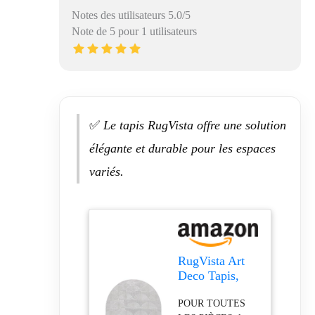
Notes des utilisateurs 5.0/5
Note de 5 pour 1 utilisateurs
✅
Le tapis RugVista offre une solution
élégante et durable pour les espaces
variés.
RugVista Art
Deco Tapis,
300 x 400 cm,
POUR TOUTES
Gris/Argenté