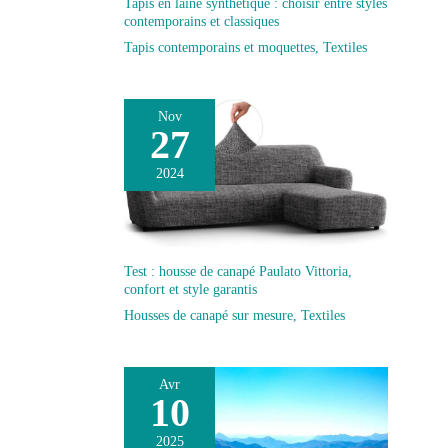
Tapis en laine synthétique : choisir entre styles
l’intérieur/l’extérieur ou la cuisine, ajoutant luxe et
contemporains et classiques
chaleur à votre maison. Ils peuvent également être
utilisés dans une chambre de dortoir
Tapis contemporains et moquettes
,
Textiles
Nov
27
2024
Test : housse de canapé Paulato Vittoria,
confort et style garantis
Housses de canapé sur mesure
,
Textiles
Avr
10
2025