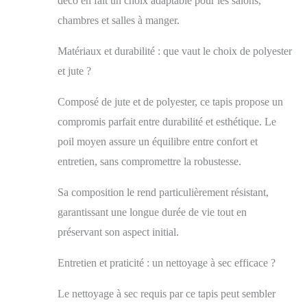
déco en fait un choix adaptable pour les salons,
actuelle apportent
chambres et salles à manger.
une touche
intemporelle et
élégante à votre sol
Matériaux et durabilité : que vaut le choix de polyester
IDÉAL POUR LES
et jute ?
ALLERGIES ET
FACILE À
Composé de jute et de polyester, ce tapis propose un
NETTOYER: ce
compromis parfait entre durabilité et esthétique. Le
tapis est facile
d'entretien et, grâce
poil moyen assure un équilibre entre confort et
à ses fibres
entretien, sans compromettre la robustesse.
synthétiques, parfait
pour les personnes
Sa composition le rend particulièrement résistant,
allergiques Le
polypropylène offre
garantissant une longue durée de vie tout en
une grande résistance
préservant son aspect initial.
à l'usure, ne peluche
pas et assure une
Entretien et praticité : un nettoyage à sec efficace ?
bonne isolation
thermique et
Le nettoyage à sec requis par ce tapis peut sembler
phonique VOTRE