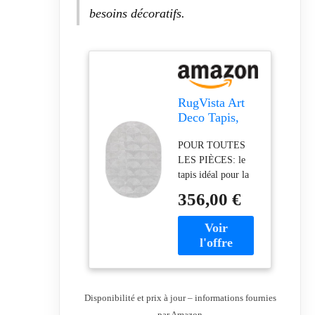
VOTRE
besoins décoratifs.
SPÉCIALISTE DU
TAPIS: RugVista
est reconnu pour sa
longue expérience
dans la fabrication
de tapis de qualité
RugVista Art
Deco Tapis,
300 x 400 cm,
POUR TOUTES
Gris/Argenté
LES PIÈCES: le
tapis idéal pour la
chambre, le salon,
356,00 €
la salle à manger, la
cuisine, le couloir,
l'entrée ou le
bureau FABRIQUÉ
EN TURQUIE
SELON LA
NORME OEKO-
Disponibilité et prix à jour – informations fournies
TEX STANDARD
par Amazon