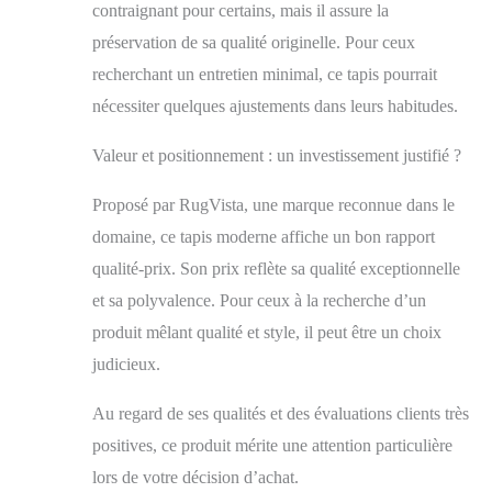
SPÉCIALISTE DU
contraignant pour certains, mais il assure la
TAPIS: RugVista est
préservation de sa qualité originelle. Pour ceux
reconnu pour sa
longue expérience
recherchant un entretien minimal, ce tapis pourrait
dans la fabrication
nécessiter quelques ajustements dans leurs habitudes.
de tapis de qualité
Valeur et positionnement : un investissement justifié ?
Proposé par RugVista, une marque reconnue dans le
domaine, ce tapis moderne affiche un bon rapport
qualité-prix. Son prix reflète sa qualité exceptionnelle
et sa polyvalence. Pour ceux à la recherche d’un
produit mêlant qualité et style, il peut être un choix
judicieux.
Au regard de ses qualités et des évaluations clients très
positives, ce produit mérite une attention particulière
lors de votre décision d’achat.