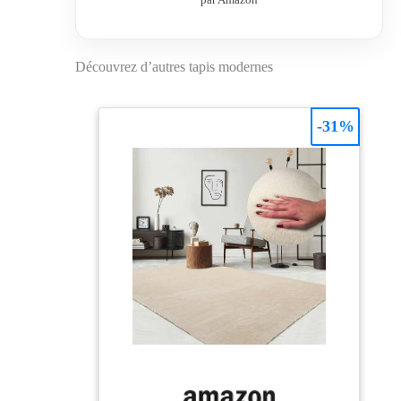
100: le produit fini
a été contrôlé et est
exempt de
substances nocives,
Découvrez d’autres tapis modernes
pour un intérieur
sain et sûr TAPIS
MODERNE: lignes
-31%
épurées, design
contemporain et
palette de couleurs
actuelle apportent
une touche
intemporelle et
élégante à votre sol
IDÉAL POUR LES
ALLERGIES ET
FACILE À
NETTOYER: ce
tapis est facile
d'entretien et, grâce
à ses fibres