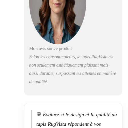
une touche
intemporelle et
élégante à votre sol
IDÉAL POUR LES
ALLERGIES ET
FACILE À
NETTOYER: ce
tapis est facile
Mon avis sur ce produit
d'entretien et, grâce
Selon les consommateurs, le tapis RugVista est
à ses fibres
non seulement esthétiquement plaisant mais
synthétiques,
parfait pour les
aussi durable, surpassant les attentes en matière
personnes
de qualité.
allergiques Le
polypropylène offre
une grande
résistance à l'usure,
ne peluche pas et
assure une bonne
💬
Évaluez si le design et la qualité du
isolation thermique
tapis RugVista répondent à vos
et phonique