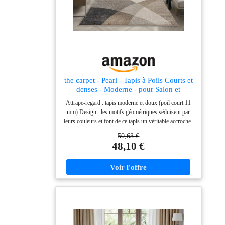
the carpet - Pearl - Tapis à Poils Courts et
denses - Moderne - pour Salon et
Chambre à Coucher - Découpe des
Attrape-regard : tapis moderne et doux (poil court 11
Contours - Motif géométrique - Motif
mm) Design : les motifs géométriques séduisent par
ondulé - Beige - 160 x 220 cm
leurs couleurs et font de ce tapis un véritable accroche-
regard Convient : disponible dans toutes les
50,63 €
dimensions courantes : 80x140, 120x160, 140x200,
48,10 €
160x220, 200x280 et 240x330 cm Entretien facile :
tapis tissé à plat en polypropylène - robuste et facile à
nettoyer (convient pour les robots aspirateurs) Haute
qualité : les fibres synthétiques utilisées conviennent
aux personnes allergiques, de plus, les substances
nocives du tapis ont été testées selon l'Oeko-Tex
Standard 100.