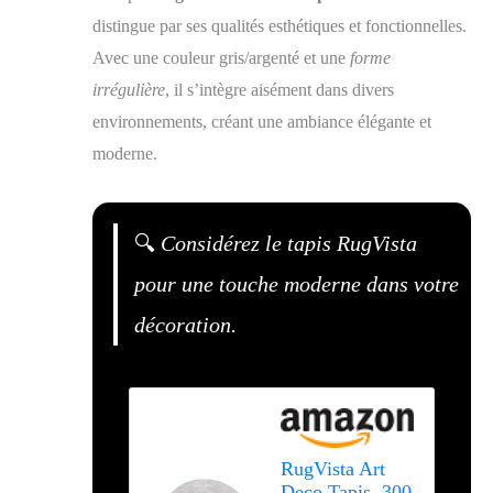
distingue par ses qualités esthétiques et fonctionnelles.
Avec une couleur gris/argenté et une
forme
irrégulière
, il s’intègre aisément dans divers
environnements, créant une ambiance élégante et
moderne.
🔍
Considérez le tapis RugVista
pour une touche moderne dans votre
décoration.
RugVista Art
Deco Tapis, 300