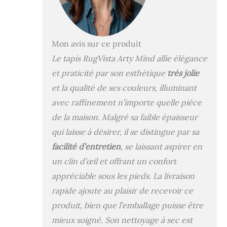
contemporain et
palette de couleurs
actuelle apportent
une touche
intemporelle et
Mon avis sur ce produit
élégante à votre sol
Le tapis RugVista Arty Mind allie élégance
IDÉAL POUR LES
et praticité par son esthétique
très jolie
ALLERGIES ET
FACILE À
et la qualité de ses couleurs, illuminant
NETTOYER: ce
avec raffinement n’importe quelle pièce
tapis est facile
de la maison. Malgré sa faible épaisseur
d'entretien et,
grâce à ses fibres
qui laisse à désirer, il se distingue par sa
synthétiques,
facilité d’entretien
, se laissant aspirer en
parfait pour les
personnes
un clin d’œil et offrant un confort
allergiques Le
appréciable sous les pieds. La livraison
polypropylène
rapide ajoute au plaisir de recevoir ce
offre une grande
résistance à
produit, bien que l’emballage puisse être
l'usure, ne peluche
mieux soigné. Son nettoyage à sec est
pas et assure une