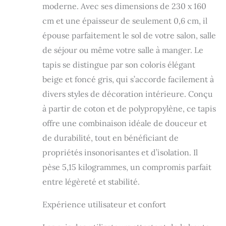
moderne. Avec ses dimensions de 230 x 160
substances
nocives, pour un
cm et une épaisseur de seulement 0,6 cm, il
intérieur sain et
épouse parfaitement le sol de votre salon, salle
sûr TAPIS
de séjour ou même votre salle à manger. Le
MODERNE: lignes
épurées, design
tapis se distingue par son coloris élégant
contemporain et
beige et foncé gris, qui s’accorde facilement à
palette de couleurs
actuelle apportent
divers styles de décoration intérieure. Conçu
une touche
à partir de coton et de polypropylène, ce tapis
intemporelle et
offre une combinaison idéale de douceur et
élégante à votre sol
IDÉAL POUR LES
de durabilité, tout en bénéficiant de
ALLERGIES ET
propriétés insonorisantes et d’isolation. Il
FACILE À
NETTOYER: ce
pèse 5,15 kilogrammes, un compromis parfait
tapis est facile
entre légèreté et stabilité.
d'entretien et,
grâce à ses fibres
Expérience utilisateur et confort
synthétiques,
parfait pour les