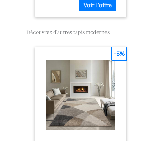
l'entrée ou le
bureau FABRIQUÉ
EN TURQUIE
SELON LA NORME
Découvrez d’autres tapis modernes
OEKO-TEX
STANDARD 100: le
produit fini a été
contrôlé et est
-5%
exempt de
substances
nocives, pour un
intérieur sain et
sûr TAPIS
MODERNE: lignes
épurées, design
contemporain et
palette de couleurs
actuelle apportent
une touche
intemporelle et
élégante à votre sol