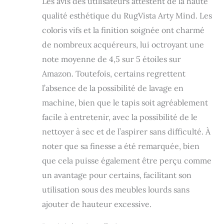
Les avis des utilisateurs attestent de la haute
personnes
allergiques Le
qualité esthétique du RugVista Arty Mind. Les
polypropylène
coloris vifs et la finition soignée ont charmé
offre une grande
de nombreux acquéreurs, lui octroyant une
résistance à
l'usure, ne peluche
note moyenne de 4,5 sur 5 étoiles sur
pas et assure une
Amazon. Toutefois, certains regrettent
bonne isolation
l’absence de la possibilité de lavage en
thermique et
phonique VOTRE
machine, bien que le tapis soit agréablement
SPÉCIALISTE DU
facile à entretenir, avec la possibilité de le
TAPIS: RugVista est
reconnu pour sa
nettoyer à sec et de l’aspirer sans difficulté. À
longue expérience
noter que sa finesse a été remarquée, bien
dans la fabrication
que cela puisse également être perçu comme
de tapis de qualité
un avantage pour certains, facilitant son
utilisation sous des meubles lourds sans
ajouter de hauteur excessive.