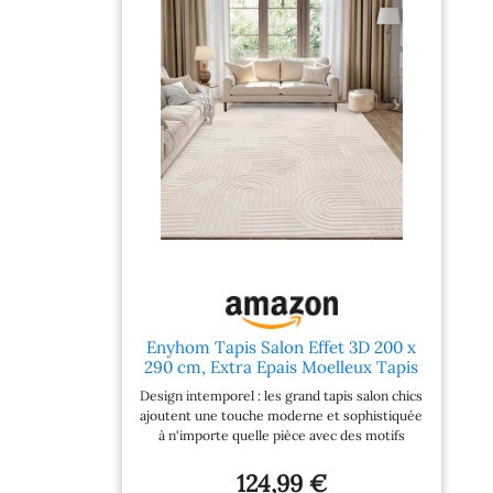
ANTIDÉRAPANT & SÉCURISÉ : dessous avec
revêtement antidérapant, excellente
adhérence sur carrelage, parquet ou stratifié,
sans sous-couche supplémentaire PLUSIEURS
FORMATS DISPONIBLES : tapis rectangulaire
(120x160 cm, 160x220 cm), tapis de passage
80x150 cm ou tapis rond (Ø 120 cm, Ø 160 cm,
Ø 200 cm) pour s’adapter à tous les espaces
Enyhom Tapis Salon Effet 3D 200 x
290 cm, Extra Epais Moelleux Tapis
Chambre Antidérapant Lavable en
Design intemporel : les grand tapis salon chics
Machine, Ne Perd Pas Ses Poils,
ajoutent une touche moderne et sophistiquée
Grand Tapis Salle a Manger pour
à n'importe quelle pièce avec des motifs
Salon, Chambre à Coucher
géométriques qui allient l'esthétique moderne
avec des couleurs naturelles. Chaque tapis est
124,99 €