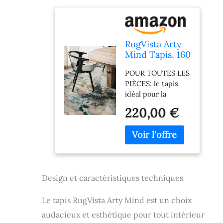
RugVista Arty
Mind Tapis, 160
x 230 cm,
POUR TOUTES LES
Beige/Foncé
PIÈCES: le tapis
Gris
idéal pour la
chambre, le salon,
220,00 €
la salle à manger, la
cuisine, le couloir,
l'entrée ou le
bureau FABRIQUÉ
EN TURQUIE
SELON LA NORME
Design et caractéristiques techniques
OEKO-TEX
STANDARD 100: le
produit fini a été
Le tapis RugVista Arty Mind est un choix
contrôlé et est
audacieux et esthétique pour tout intérieur
exempt de