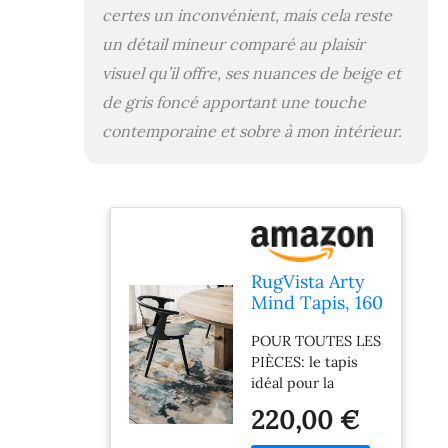
bonne isolation
certes un inconvénient, mais cela reste
thermique et
un détail mineur comparé au plaisir
phonique VOTRE
visuel qu’il offre, ses nuances de beige et
SPÉCIALISTE DU
TAPIS: RugVista est
de gris foncé apportant une touche
reconnu pour sa
contemporaine et sobre à mon intérieur.
longue expérience
dans la fabrication
de tapis de qualité
RugVista Arty
Mind Tapis, 160
x 230 cm,
POUR TOUTES LES
Beige/Foncé
PIÈCES: le tapis
Gris
idéal pour la
chambre, le salon,
220,00 €
la salle à manger, la
cuisine, le couloir,