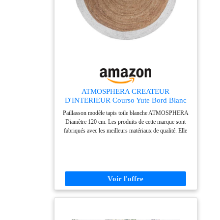
commodes... Entretien facile: Lavable en machine.
Utilisez un aspirateur, un balai ou une lingette pour le
nettoyage quotidien afin d'éviter que la poussière et les
miettes ne se déposent dans les fibres. Si vous avez
des problèmes, n'hésitez pas à nous contacter.
ATMOSPHERA CREATEUR
D'INTERIEUR Courso Yute Bord Blanc
D120
Paillasson modèle tapis toile blanche ATMOSPHERA
Diamètre 120 cm. Les produits de cette marque sont
fabriqués avec les meilleurs matériaux de qualité. Elle
sera idéale dans tout type de pièce.