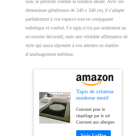
noir, se présente comme la solution idéale. Avec ses
dimensions généreuses de 240 x 340 cm, il s’adapte
parfaitement à vos espaces tout en conjuguant
esthétique et confort. Ce tapis n’est pas seulement un
accessoire décoratif, mais une véritable affirmation de
style qui saura répondre à vos attentes en matière
d’aménagement intérieur.
Tapis de créateur
moderne motif
méandre en or
Convient pour le
noir Größe 240 x
chauffage par le sol
340 cm
Convient aux allergies
Sans substances
nocives Certifié Oeko-