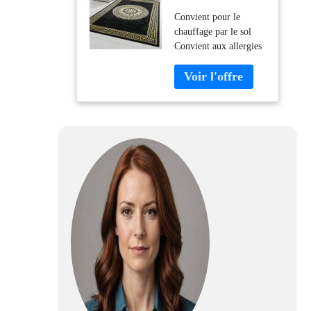
méandre en or
Convient pour le
noir Größe 240 x
chauffage par le sol
340 cm
Convient aux allergies
Sans substances
nocives Certifié Oeko-
Tex 30% polyester,
70% polypropylène