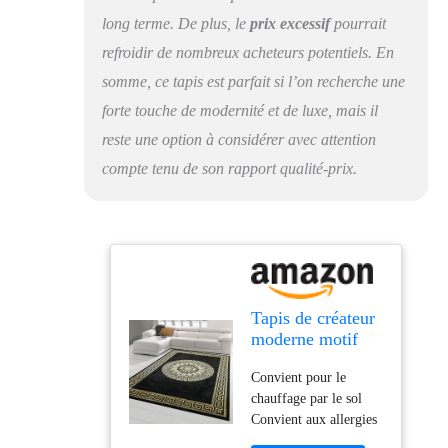
long terme. De plus, le
prix excessif
pourrait
refroidir de nombreux acheteurs potentiels. En
somme, ce tapis est parfait si l’on recherche une
forte touche de modernité et de luxe, mais il
reste une option à considérer avec attention
compte tenu de son rapport qualité-prix.
Tapis de créateur
moderne motif
méandre en or
Convient pour le
noir Größe 240 x
chauffage par le sol
340 cm
Convient aux allergies
Sans substances