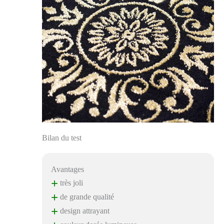
Bilan du test
Avantages
+
très joli
+
de grande qualité
+
design attrayant