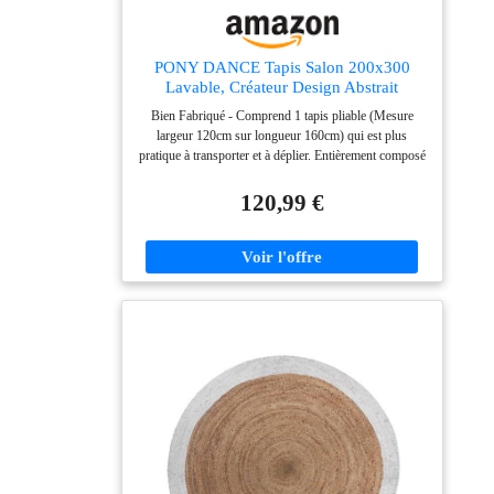
PONY DANCE Tapis Salon 200x300
Lavable, Créateur Design Abstrait
Unique Moderne Poils Courte et Douce,
Bien Fabriqué - Comprend 1 tapis pliable (Mesure
Grande Taille Decoration pour Maison
largeur 120cm sur longueur 160cm) qui est plus
Chambre Dressing Bureau, crépuscule
pratique à transporter et à déplier. Entièrement composé
de polyester, il présente une épaisseur d'environ
5mm，n'affectera pas l'ouverture et la fermeture de la
120,99 €
porte. Astuce - Ne vous inquiétez pas des plis au
début. Vous pouvez les aplatir sur le sol en appliquant
du poids, et les plis disparaîtront environ une semaine.
Retirer immédiatement: Mouillez un morceau de tissu -
essorer la plupart de l'eau - repassez soigneusement sur
le tissu humide qui se trouve au-dessus de la ride.
Matériau supérieur: Le tapis en fausse laine sont
fabriquées à partir de fibres synthétiques durables, qui
sont ultra-douces pour les bébés et les animaux
domestiques et résistent également à la décoloration
pour une utilisation durable. Tapis fonctionnel: Ce tapis
peut être placé près de chevet ou de votre belle
causeuse pour une décoration colorée. Et c'est un bon
choix comme tapis à usage quotidien pour le salon, la
salle à manger, l'entrée, le bureau, le vestiaire, les