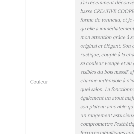
J’ai récemment découver
pour le salon ou comme
basse CREATIVE COOPE
basse pour le salon. Pr
dans une édition éléga
forme de tonneau, et je 
bois massif et la const
qu’elle a immédiatement
solide assurent la durab
Fabriqué à la main à par
mon attention grâce à s
matériaux de qualité
original et élégant. Son
supérieure. Notre tabl
rustique, couplé à la ch
salon n'est pas seulem
mobilier, mais aussi un
sa couleur wengé et au 
investissement dans la
visibles du bois massif, 
et le style. Chaque art 
charme indéniable à n’i
unique, ce qui le rend 
Couleur
Table basse en bois.
quel salon. La fonctionna
Investissez dans une ta
également un atout maj
solide qui résistera au
Pas de montage - Prête
son plateau amovible qu
l'emploi - Cette table d
un rangement astucieux
noire est entièrement
compromettre l’esthétiq
assemblée, de sorte qu
pouvez la placer direc
ferrures métalliques ap