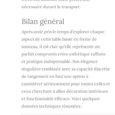
style. Chaque art
nécessaire durant le transport.
est unique, ce qui
le rend unique.
Bilan général
Table basse en
bois. Investissez
dans une table
Après avoir pris le temps d’explorer chaque
solide qui résistera
aspect de cette table basse en forme de
au temps Pas de
tonneau, il est clair qu’elle représente un
montage - Prête à
l'emploi - Cette
parfait compromis entre esthétique raffinée
table de salon noire
et pratique indispensable. Son élégance
est entièrement
singulière combinée avec sa capacité discrète
assemblée, de
sorte que vous
de rangement en font une option à
pouvez la placer
considérer sérieusement pour toutes celles et
directement dans
votre salon ou
ceux cherchant à allier décoration intérieure
votre cuisine. Idéal
et fonctionnalité efficace. Voici quelques
comme table basse
données techniques résumées :
simple ou table
décorative pour