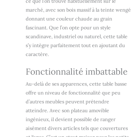
ce que l’on trouve habituellement sur le
ravira tout le
monde avec son
marché, avec son bois massif à la teinte wengé
esthétique et sa
donnant une couleur chaude au grain
facilité d'utilisation
fascinant. Que l’on opte pour un style
Table basse
polyvalente avec
scandinave, industriel ou naturel, cette table
beaucoup d'espace
s’y intègre parfaitement tout en ajoutant du
de rangement :
caractère.
l'intérieur de 90
litres peut
contenir des
Fonctionnalité imbattable
accessoires
quotidiens tels que
Au-delà de ses apparences, cette table basse
des coussins, des
offre un niveau de fonctionnalité que peu
couvertures ou des
magazines et
d’autres meubles peuvent prétendre
assurent de l'ordre
atteindre. Avec son plateau amovible
dans votre maison.
Mesurant 47 cm de
ingénieux, il devient possible de ranger
haut, 50,5 cm de
aisément divers articles tels que couvertures
large et 80 cm de