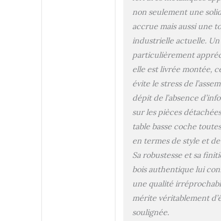
dans votre salon ou vot
non seulement une solid
cuisine. Idéal comme t
accrue mais aussi une t
basse simple ou table
décorative pour tout
industrielle actuelle. Un
intérieur. Gagnez du t
particulièrement appréci
profitez de meubles fini
fois pratiques et éléga
elle est livrée montée, c
cadeau unique pour un
évite le stress de l’asse
anniversaire, la fête de
dépit de l’absence d’inf
pères, un rebord de fe
et de nombreuses autr
sur les pièces détachées
occasions - Vous cher
table basse coche toutes
une idée cadeau origina
Cette table basse rusti
en termes de style et de 
forme de tonneau est l
Sa robustesse et sa finit
parfait pour toutes les
bois authentique lui con
occasions : Noël, fête 
pères, anniversaire de
une qualité irréprochabl
mariage ou cadeau pou
mérite véritablement d’
collègue ou un amoure
soulignée.
intérieurs uniques. Idé