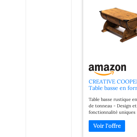
CREATIVE COOPE
Table basse en fo
tonneau rustique 
Table basse rustique e
bois massif, stable,
de tonneau - Design et
vintage et industri
fonctionnalité uniques 
pour salon, homme
Notre table de salon en
femmes, 80 x 50,5 
en forme de tonneau al
cm
style vintage et