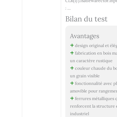
CLR(1)’).isatiewarector.Inp
occasions : Noël,
fête des pères,
: …
anniversaire de
Bilan du test
mariage ou cadeau
pour un collègue
ou un amoureux
des intérieurs
Avantages
uniques. Idéal
comme cadeau
design original et élé
pour papa, fête des
fabrication en bois ma
hommes, cadeau
un caractère rustique
pour frère, grand-
père, meilleur ami
couleur chaude du bo
ou départ à la
un grain visible
retraite. Offrez à
vos proches un
fonctionnalité avec p
cadeau unique qui
amovible pour rangeme
apportera style et
ferrures métalliques 
fonctionnalité à
votre maison
renforcent la structure e
industriel