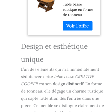
Table basse
de tonneau
rustique en forme
rustique en
de tonneau -
bois massif,
Design et
stable, style
fonctionnalité
vintage et
uniques - Notre
industriel, pour
table de salon en
salon, hommes
bois en forme de
et femmes, 80
Design et esthétique
tonneau allie style
x 50,5 x 47 cm
vintage et
fonctionnalité.
unique
Grâce à sa capacité
de 90 litres et à sa
L’un des éléments qui m’a immédiatement
finition solide, elle
séduit avec cette
table basse CREATIVE
s'intègre
parfaitement dans
COOPER
est son
design distinctif
. En forme
le salon, la salle à
de tonneau, elle dégage un charme rustique
manger ou le
qui capte l’attention dès l’entrée dans une
couloir. Ajoutez
une table basse à
pièce. Ce meuble se distingue clairement de
votre intérieur qui