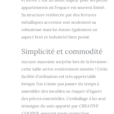
et livres. C’est un atout majeur pour les petits
long, cette table
basse avec espace
appartements où l’espace est souvent limité.
de rangement est
Sa structure renforcée par des ferrures
parfaite pour le
métalliques accentue non seulement sa
salon ou comme
table basse pour le
robustesse mais lui donne également un
salon. Pratique
aspect brut et industriel bien pensé.
dans une édition
élégante Le bois
massif et la
Simplicité et commodité
construction solide
assurent la
Aucune mauvaise surprise lors de la livraison :
durabilité -
cette table arrive entièrement montée ! Cette
Fabriqué à la main à
partir de matériaux
facilité d’utilisation est très appréciable
de qualité
lorsque l’on n’aime pas passer du temps à
supérieure. Notre
assembler des meubles ou risquer d’égarer
table de salon n'est
pas seulement un
des pièces essentielles. L’emballage à lui seul
mobilier, mais aussi
témoigne du soin apporté par
CREATIVE
un investissement
dans la force et le
COOPER
, assurant toute protection