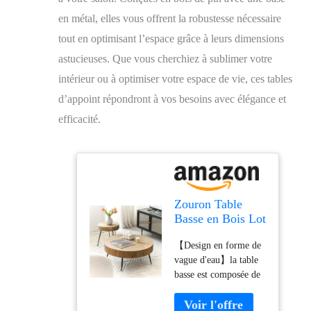
en métal, elles vous offrent la robustesse nécessaire
tout en optimisant l’espace grâce à leurs dimensions
astucieuses. Que vous cherchiez à sublimer votre
intérieur ou à optimiser votre espace de vie, ces tables
d’appoint répondront à vos besoins avec élégance et
efficacité.
Zouron Table
Basse en Bois Lot
de 2 Design en
【Design en forme de
Forme de Vague
vague d'eau】la table
d'eau Table
basse est composée de
d'appoint Table
panneaux de bois MDF
de Salon Ronde
durables et d'un
77x77x36.5 cm