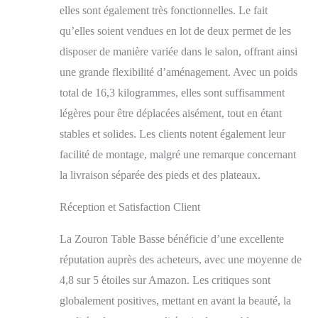
elles sont également très fonctionnelles. Le fait
un choix parfait pour
prendre le thé l'après-
qu’elles soient vendues en lot de deux permet de les
midi, dîner ou
disposer de manière variée dans le salon, offrant ainsi
bruncher en toute
une grande flexibilité d’aménagement. Avec un poids
décontraction.
total de 16,3 kilogrammes, elles sont suffisamment
légères pour être déplacées aisément, tout en étant
stables et solides. Les clients notent également leur
facilité de montage, malgré une remarque concernant
la livraison séparée des pieds et des plateaux.
Réception et Satisfaction Client
La Zouron Table Basse bénéficie d’une excellente
réputation auprès des acheteurs, avec une moyenne de
4,8 sur 5 étoiles sur Amazon. Les critiques sont
globalement positives, mettant en avant la beauté, la