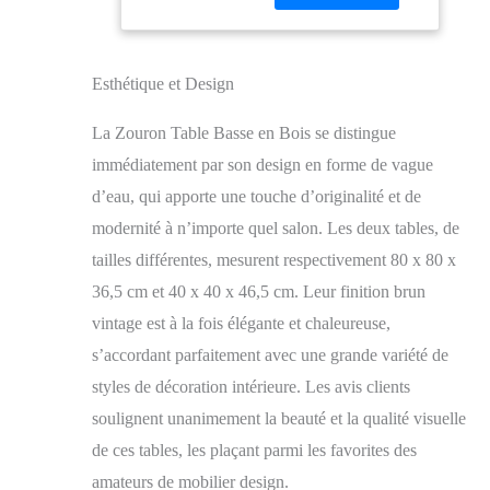
placage en pin, qui
avec 40x40x46.5
ressemblent à des
cm （Bois de pin
vagues d'eau, ce qui lui
+ Base en
confère un design
métal）,Vintage
Esthétique et Design
magnifique, épais et
Brun
unique. 【Construction
La Zouron Table Basse en Bois se distingue
en pin de qualité】 la
immédiatement par son design en forme de vague
combinaison de
panneaux de particules
d’eau, qui apporte une touche d’originalité et de
de bois de haute
modernité à n’importe quel salon. Les deux tables, de
qualité et de cadre
tailles différentes, mesurent respectivement 80 x 80 x
métallique assure une
structure solide et
36,5 cm et 40 x 40 x 46,5 cm. Leur finition brun
donne à la table basse
vintage est à la fois élégante et chaleureuse,
une grande stabilité, ce
s’accordant parfaitement avec une grande variété de
qui protège contre le
basculement.
styles de décoration intérieure. Les avis clients
【Dimensions
soulignent unanimement la beauté et la qualité visuelle
pratiques】 : La
grande table a un
de ces tables, les plaçant parmi les favorites des
diamètre de 77 cm et
amateurs de mobilier design.