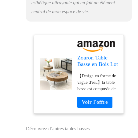
esthétique attrayante qui en fait un élément
canapé polyvalente est
un choix parfait pour
central de mon espace de vie.
prendre le thé l'après-
midi, dîner ou
bruncher en toute
décontraction.
Zouron Table
Basse en Bois Lot
de 2 Design en
【Design en forme de
Forme de Vague
vague d'eau】la table
d'eau Table
basse est composée de
d'appoint Table
panneaux de bois MDF
de Salon Ronde
durables et d'un
77x77x36.5 cm
placage en pin, qui
avec 40x40x46.5
ressemblent à des
cm （Bois de pin
vagues d'eau, ce qui lui
+ Base en
confère un design
métal）,Vintage
Découvrez d’autres tables basses
magnifique, épais et
Brun