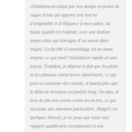
une hauteur de 36,5
véritablement séduit par son design en forme de
cm. La petite table a
vague d’eau qui apporte une touche
un diamètre de 40 cm
d’originalité et d’élégance à mon salon. Sa
et une hauteur de 46,5
cm. 【Beaucoup
haute qualité est évidente, avec une finition
d'espace de
impeccable qui témoigne d’un savoir-faire
rangement】: avec son
soigné. La facilité d’assemblage est un atout
large plateau, cette
table basse ronde offre
majeur, ce qui rend l’installation rapide et sans
beaucoup d'espace de
tracas. Toutefois, je déplore le fait que les pieds
rangement pour
organiser les objets
et les plateaux soient livrés séparément, ce qui
importants dans le
peut occasionner des retards, d’autant plus que
salon et créer une
le délai de livraison est parfois long. De plus, le
maison bien rangée.
【Polyvalente】:
bois de pin non vernis craint les taches, ce qui
utilisez-la où vous
nécessite une attention particulière. Malgré ces
voulez - dans le salon,
quelques bémols, je ne peux que louer son
la salle à manger ou
même la salle de
rapport qualité-prix exceptionnel et son
séjour. Cette table de