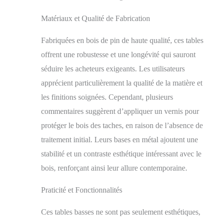
une hauteur de 36,5
cm. La petite table a
Matériaux et Qualité de Fabrication
un diamètre de 40 cm
et une hauteur de 46,5
Fabriquées en bois de pin de haute qualité, ces tables
cm. 【Beaucoup
d'espace de
offrent une robustesse et une longévité qui sauront
rangement】: avec son
séduire les acheteurs exigeants. Les utilisateurs
large plateau, cette
apprécient particulièrement la qualité de la matière et
table basse ronde offre
beaucoup d'espace de
les finitions soignées. Cependant, plusieurs
rangement pour
commentaires suggèrent d’appliquer un vernis pour
organiser les objets
importants dans le
protéger le bois des taches, en raison de l’absence de
salon et créer une
traitement initial. Leurs bases en métal ajoutent une
maison bien rangée.
stabilité et un contraste esthétique intéressant avec le
【Polyvalente】:
utilisez-la où vous
bois, renforçant ainsi leur allure contemporaine.
voulez - dans le salon,
la salle à manger ou
Praticité et Fonctionnalités
même la salle de
séjour. Cette table de
Ces tables basses ne sont pas seulement esthétiques,
canapé polyvalente est