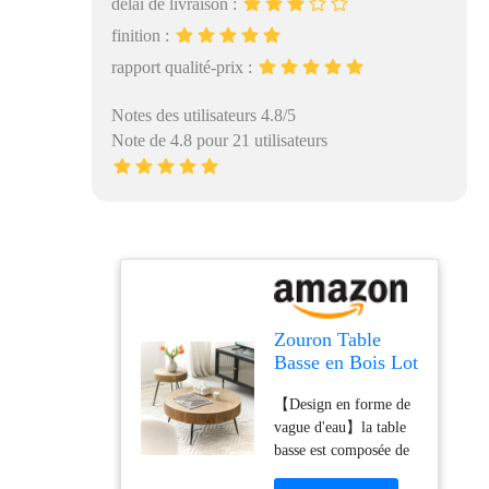
délai de livraison :
finition :
rapport qualité-prix :
Notes des utilisateurs 4.8/5
Note de 4.8 pour 21 utilisateurs
Zouron Table
Basse en Bois Lot
de 2 Design en
【Design en forme de
Forme de Vague
vague d'eau】la table
d'eau Table
basse est composée de
d'appoint Table
panneaux de bois MDF
de Salon Ronde