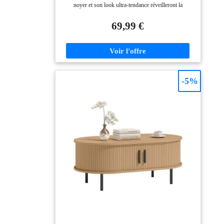
d'espace de
noyer et son look ultra-tendance réveilleront la
rangement】: avec son
décoration de votre pièce ! Plateau de forme originale
large plateau, cette
et pieds ronds très modernes confèrent à la table un
69,99 €
table basse ronde offre
aspect design Grâce à ses tons naturels et chaleureux,
cette table basse s'accordera facilement avec votre
beaucoup d'espace de
décoration Dimensions globales : Longueur 140 cm x
rangement pour
largeur 70 cm x Hauteur 35,5 cm
organiser les objets
importants dans le
-5%
salon et créer une
maison bien rangée.
【Polyvalente】:
utilisez-la où vous
voulez - dans le salon,
la salle à manger ou
même la salle de
séjour. Cette table de
canapé polyvalente est
un choix parfait pour
prendre le thé l'après-
midi, dîner ou
bruncher en toute
décontraction.