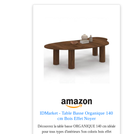
unique. 【Construction
en pin de qualité】 la
combinaison de
panneaux de particules
de bois de haute
qualité et de cadre
métallique assure une
structure solide et
donne à la table basse
une grande stabilité, ce
qui protège contre le
basculement.
【Dimensions
pratiques】 : La
grande table a un
diamètre de 77 cm et
une hauteur de 36,5
cm. La petite table a
IDMarket - Table Basse Organique 140
un diamètre de 40 cm
cm Bois Effet Noyer
et une hauteur de 46,5
Découvrez la table basse ORGANIQUE 140 cm idéale
cm. 【Beaucoup
pour tous types d'intérieurs Son coloris bois effet