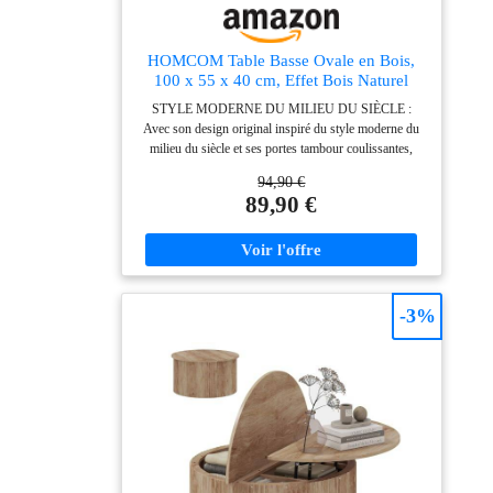
HOMCOM Table Basse Ovale en Bois,
100 x 55 x 40 cm, Effet Bois Naturel
STYLE MODERNE DU MILIEU DU SIÈCLE :
Avec son design original inspiré du style moderne du
milieu du siècle et ses portes tambour coulissantes,
cette table basse ajoute une note artistique à votre
94,90 €
salon. Elle devient instantanément le point central et
89,90 €
élégant de votre pièce, tout en se mariant
harmonieusement avec différents types d'intérieurs.
RANGEMENT CACHÉ AVEC CLOISONNEMENT
: Profitez d'un salon bien rangé et protégé de la
poussière grâce à cette table basse totalement fermée.
Les portes coulissantes dissimulent vos objets du
-3%
quotidien, et les compartiments internes séparés
permettent d'organiser facilement télécommandes,
livres et accessoires pour un espace toujours
impeccable. CONCEPTION ADAPTÉE À LA
FAMILLE : Spécialement conçue pour les familles
avec enfants et animaux, cette table basse ovale
sécurise votre espace grâce à ses bords arrondis qui
réduisent les risques de chocs. Son système de
rangement fermé protège efficacement vos affaires des