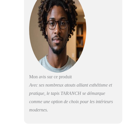
adieu au nettoyage
manuel fastidieux.
Notre tapis léger et
lavable est conçu
pour un lavage
facile en machine,
assurant un
processus de
nettoyage rapide et
pratique pour une
maison fraîche
Envers antidérapant
exceptionnel : doté
Mon avis sur ce produit
d'un revers spécial
en caoutchouc
Avec ses nombreux atouts alliant esthétisme et
antidérapant, notre
pratique, le tapis TARANCH se démarque
tapis reste
comme une option de choix pour les intérieurs
fermement en
place, que ce soit
modernes.
dans le salon ou la
chambre,
améliorant la