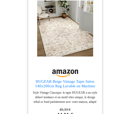
sécurité. Il suffit de le déballer et de le dérouler pour en
profiter ! Lavable à 30 degrés avec un programme
linge délicat sans essorage avec une lessive spéciale
linge délicat : aussi souvent que nécessaire, aussi
rarement que possible - les tapis lavables ne doivent
pas être lavés trop souvent en machine
HUGEAR Beige Vintage Tapis Salon
140x200cm Rug Lavable en Machine
Style Vintage Classique: le tapis HUGEAR a un style
délavé tendance et un motif rétro unique, le design
tribal se fond parfaitement avec votre maison, adapté
au salon, à la chambre à coucher, à la salle à manger, à
45,33 €
la buanderie, à l'entrée, à la chambre d'enfant, à la salle