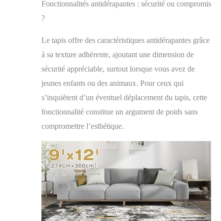
exceptionnelle aux
Fonctionnalités antidérapantes : sécurité ou compromis
taches et des
?
propriétés faciles à
nettoyer. Les
Le tapis offre des caractéristiques antidérapantes grâce
déversements et les
accidents ne
à sa texture adhérente, ajoutant une dimension de
constituent aucune
sécurité appréciable, surtout lorsque vous avez de
menace pour sa
jeunes enfants ou des animaux. Pour ceux qui
surface dense à poils
courts, il suffit de
s’inquiètent d’un éventuel déplacement du tapis, cette
l'essuyer doucement
fonctionnalité constitue un argument de poids sans
avec un chiffon pour
compromettre l’esthétique.
garder votre tapis
impeccable plus
longtemps