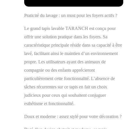
se détendre pieds
30,6 cm - Noir
nus, il offre un
Praticité du lavage : un must pour les foyers actifs ?
confort inégalé sous
les pieds Lavable en
Le grand tapis lavable TARANCH est conçu pour
machine sans effort :
dites adieu au
offrir une solution pratique dans les foyers. Sa
nettoyage manuel
caractéristique principale réside dans sa capacité à être
fastidieux. Notre
lavé, facilitant ainsi le maintien d’un environnement
tapis léger et lavable
est conçu pour un
propre. Les utilisateurs ayant des animaux de
lavage facile en
compagnie ou des enfants apprécieront
machine, assurant un
processus de
particulièrement cette fonctionnalité. L’absence de
nettoyage rapide et
tâches récurrentes sur ce tapis en fait un choix
pratique pour une
judicieux pour ceux qui souhaitent conjuguer
maison fraîche
Envers antidérapant
esthétisme et fonctionnalité.
exceptionnel : doté
d'un revers spécial
Doux et moderne : assez stylé pour votre décoration ?
en caoutchouc
antidérapant, notre