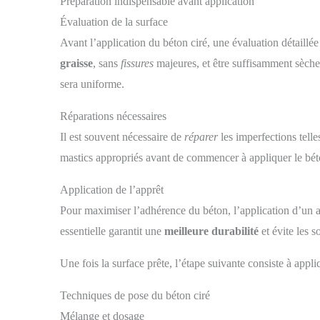
Préparation indispensable avant application
5 points et d'une construction
sangles
stable en acier. Le dessus du
l’ensem
Évaluation de la surface
plateau est fabriqué dans un
facilem
matériau approuvé pour les
pa
Avant l’application du béton ciré, une évaluation détaillée
aliments - votre enfant peut
PRA
graisse
, sans
fissures
majeures, et être suffisamment sèche.
manger directement dessus. Le
insert
plateau constitue un élément de
bonne v
sera uniforme.
sécurité supplémentaire.
de sur
votre
Réparations nécessaires
revêteme
du mat
Il est souvent nécessaire de
réparer
les imperfections telles
lavé à 
mastics appropriés avant de commencer à appliquer le bét
lit peu
pratiq
transp
Application de l’apprêt
pr
Dimens
Pour maximiser l’adhérence du béton, l’application d’un 
48
essentielle garantit une
meilleure durabilité
et évite les 
Une fois la surface prête, l’étape suivante consiste à app
Techniques de pose du béton ciré
Mélange et dosage