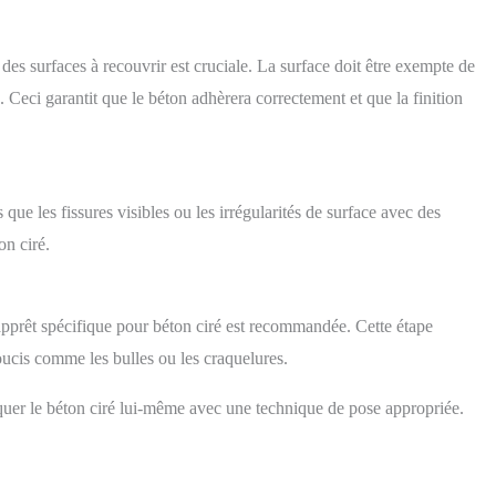
 de fixation inclus dans
ble permettent de relier
ent le cododo au lit des
rents SOLUTIONS
 des surfaces à recouvrir est cruciale. La surface doit être exempte de
TIQUES: de grands
 Ceci garantit que le béton adhèrera correctement et que la finition
s en maille assurent une
entilation et permettent
veiller plus facilement
 enfant. L'ensemble du
nt du lit et de la housse
elas peut être retiré et
 que les fissures visibles ou les irrégularités de surface avec des
la main. Une fois plié, le
on ciré.
t être rangé dans un sac
ue avec des poignées de
ort. Les dimensions du
oduit plie sont de :
ions du produit plié :
apprêt spécifique pour béton ciré est recommandée. Cette étape
 x 14,5 x 81,5 cm
soucis comme les bulles ou les craquelures.
liquer le béton ciré lui-même avec une technique de pose appropriée.