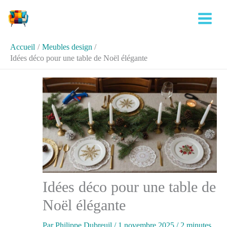
Aller
Rechercher
au
contenu
Accueil
Meubles design
Idées déco pour une table de Noël élégante
Idées déco pour une table de
Noël élégante
Par
Philippe Dubreuil
/
1 novembre 2025
/
2 minutes