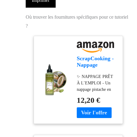
Imprimer
Où trouver les fournitures spécifiques pour ce tutoriel
?
ScrapCooking -
Nappage
Pistache 145 g -
✨ NAPPAGE PRÊT
Flacon Squeezer
À L’EMPLOI - Un
- Pour Topping
nappage pistache en
& Décoration
flacon squeezer, parfait
Gâteaux, Glaces,
12,20 €
pour garnir, glacer et
Yaourts, Crêpes
décorer toutes vos
& Gaufres -
créations sucrées.
Déco
Facile à doser et à
Alimentaire
appliquer, il apporte
Pâtisserie - 8567
instantanément une