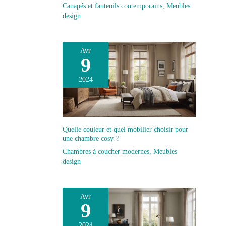
Canapés et fauteuils contemporains
,
Meubles
longue période. La
design
qualité depuis 1872 -
Depuis 140 ans, la
marque Westcott est
synonyme de produits
Avr
9
ménagers et de bureau
au design
2024
incomparable et au
rapport qualité-prix
inégalé.
Quelle couleur et quel mobilier choisir pour
une chambre cosy ?
Chambres à coucher modernes
,
Meubles
design
Avr
9
2024