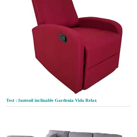
Test : fauteuil inclinable Gardenia Vida Relax