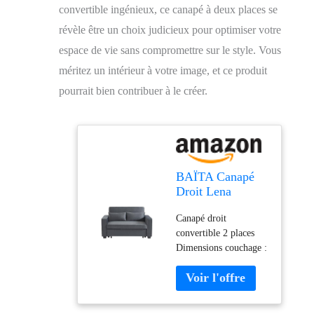
convertible ingénieux, ce canapé à deux places se
révèle être un choix judicieux pour optimiser votre
espace de vie sans compromettre sur le style. Vous
méritez un intérieur à votre image, et ce produit
pourrait bien contribuer à le créer.
BAÏTA Canapé
Droit Lena
Convertible
Canapé droit
Velours Gris 2
convertible 2 places
Places
Dimensions couchage :
120 x 190 cm Densité
assise : 25kg/m3
Coussins déhoussables