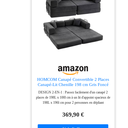
HOMCOM Canapé Convertible 2 Places
Canapé-Lit Chenille 198 cm Gris Foncé
DESIGN 2-EN-1 : Passez facilement d'un canapé 2
places de 198L x 100l cm à un lit d'appoint spacieux de
198L x 196l cm pour 2 personnes en dépliant
simplement les coussins. Une solution idéale pour
recevoir des invités ou créer un couchage confortable
369,90 €
dans un espace réduit. CONFORT ET SOUTIEN :
Détendez-vous pleinement sur ce canapé convertible 2