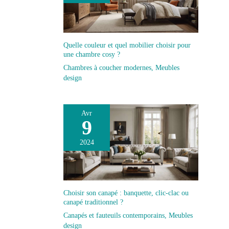
en deux colis séparés qui peuvent arriver à des dates
différentes.
Quelle couleur et quel mobilier choisir pour
une chambre cosy ?
Chambres à coucher modernes
,
Meubles
design
Avr
9
2024
Choisir son canapé : banquette, clic-clac ou
canapé traditionnel ?
Canapés et fauteuils contemporains
,
Meubles
design