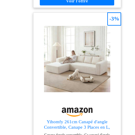
places grâce à son rembourrage mousse haute densité
et haute résilience de 20 cm, qui combine un accueil
moelleux avec un soutien durable. Les 2 oreillers
inclus ajoutent encore plus de confort à chaque
-3%
moment de repos. ASSISE SPACIEUSE : Profitez
d'une généreuse assise de 148 l x 75 P cm avec des
accoudoirs de 26 cm de large, parfaite pour s'étendre et
se relaxer. Idéal pour partager des moments conviviaux
en famille ou entre amis, avec un accueil confortable
pour jusqu'à 2 personnes. TOUCHER EN
CHENILLE : Habillé d'un tissu chenille doux et
agréable pour la peau, ce canapé-lit 2 places apporte
une élégance contemporaine à votre salon tout en
offrant une surface confortable. Sa bonne résistance à
l'usure garantit un confort en toute saison et un bel
aspect durable. DURABILITÉ PRÊTE À L'EMPLOI :
Conçu pour durer, ce canapé-lit repose sur une
structure en acier solide qui assure une excellente
stabilité sans oscillation. Livré en 2 colis, il est prêt à
l'emploi et ne nécessite aucun montage : déballez-le,
laissez-le respirer pendant 72 heures, puis il reprendra
entièrement sa forme.
Yihomfy 261cm Canapé d'angle
Convertible, Canape 3 Places en L,
Compressible canapé modulable Cloud