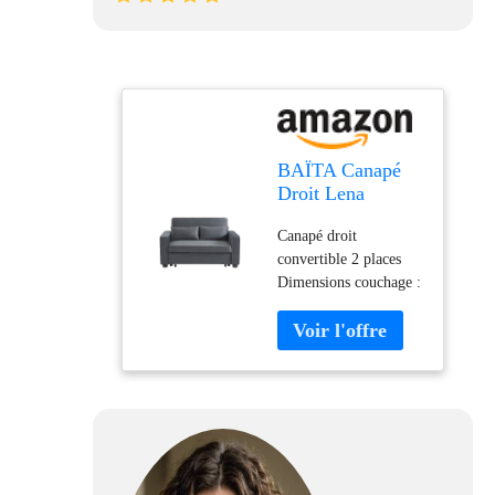
BAÏTA Canapé
Droit Lena
Convertible
Canapé droit
Velours Gris 2
convertible 2 places
Places
Dimensions couchage :
120 x 190 cm Densité
assise : 25kg/m3
Coussins déhoussables