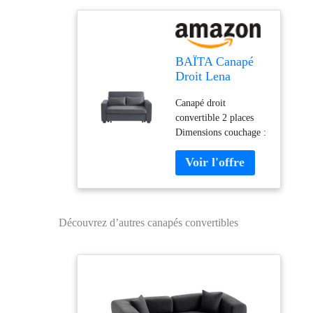
BAÏTA Canapé
Droit Lena
Convertible
Canapé droit
Velours Gris 2
convertible 2 places
Places
Dimensions couchage :
120 x 190 cm Densité
assise : 25kg/m3
Coussins déhoussables
Découvrez d’autres canapés convertibles