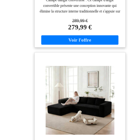
Canape dangle convertible : Ce canapé d'angle
avec Assise Profonde, canape Dangle
convertible présente une conception innovante qui
Convertible et Librement combinable
élimine la structure interne traditionnelle et s'appuie sur
pour Le Salon, Beige
une structure multicouche en mousse haute densité
289,99 €
pour un soutien stable et uniforme. Le rembourrage en
279,99 €
mousse à mémoire de forme haute densité épouse les
contours du corps, offrant une sensation de confort
aérien comparable à celle de se reposer sur un nuage,
tout en préservant sa forme et en évitant
l'affaissement.Parfait comme canapé-lit quotidien ou lit
d'appoint occasionnel, il s'adapte facilement à votre
pièce et à votre style de vie.Dimension:261 x 171 x 58
cm. Canapé de salon tissu velours côtelé :
Confectionné en velours côtelé de qualité, ce canapé
modulaire apporte une touche de luxe à votre salon
grâce à son toucher doux et texturé. Résistant aux
éclaboussures et facile à nettoyer, il simplifie l'entretien
quotidien. Ses housses amovibles et lavables facilitent
le nettoyage, ce qui le rend idéal pour les familles avec
enfants ou animaux de compagnie. Le tissu offre une
assise chaude, confortable et respirante. Configuration
modulaire adaptable : Ce canapé d'angle sans armature
offre une grande flexibilité d'agencement ; chaque
élément peut être configuré de différentes manières.
Par exemple, ces modules peuvent être assemblés pour