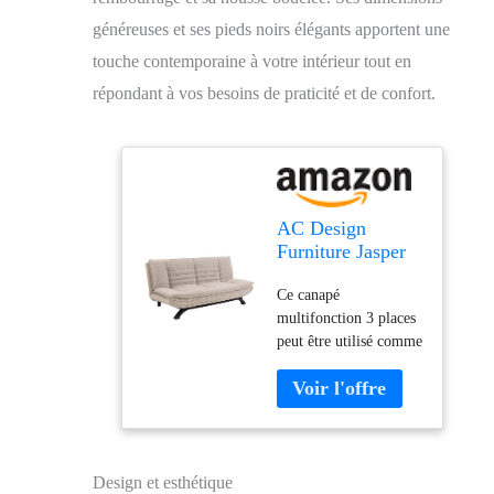
généreuses et ses pieds noirs élégants apportent une
touche contemporaine à votre intérieur tout en
répondant à vos besoins de praticité et de confort.
AC Design
Furniture Jasper
Canapé-lit
Ce canapé
Moderne 3 Places
multifonction 3 places
sans accoudoirs
peut être utilisé comme
Beige Canapé
canapé pendant la
rembourré avec
journée et comme lit la
Housse bouclé et
nuit grâce à la fonction
Pieds Noirs L 196
de couchage manuelle
x H 91 x P 98 cm
Ce canapé pliant
élégant est idéal pour
Design et esthétique