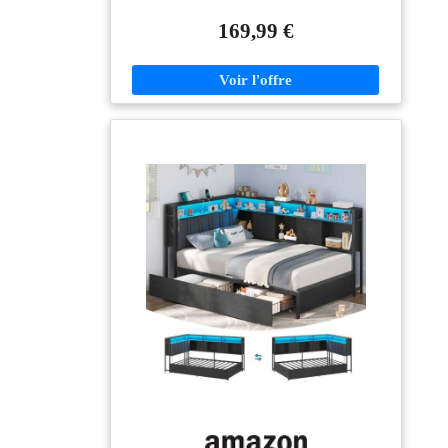
A/B), donc c'est possible que 2 colis n'arrivent pas en
même temps. Merci d'être patient ou de nous contacter
169,99 €
pour la livraison du deuxième colis avant d'assembler
ces cadre de lit pour adulte 【Rangement Polyvalent &
Astucieux】Gardez vos lunettes, portables en charge
et télécommandes accessibles dans 2 étagères ouvertes
sur la tête de lit ! Grâce au mécanisme de levage
hydraulique, il vous suffit de tirer simplement la sangle
de levage, et puis de soulever le sommier 140x200
sans effort pour un accès facile. 26 cm de dégagement
sous sol offrira 40% plus d'espace que lit traditionnel,
gardera vos valises, boîte de rangement et vêtement
hors saison hors de regard et de la poussière. Ce lit 2
places maximisera l’espace et répondra à vos divers
besoins de rangement, idéal pour les petits chambres et
appartements。 【Ambiance LED RVB & Multiprise
Intégrée】Éliminez le stress de charge et d'éclairage
nocturne, ce lit banquette dispose d'un ruban LED et
d'une multiprise. 3 ports USB et 1 Type-C offrent la
solution de charge idéale pour vos téléphones, iPad,
réveils, etc. Personnalisez la couleur d'éclairage,
luminosité, mode d'éclairage et fonction de minuterie
via la télécommande et l'APP. La lumière changera au
rythme de la musique jouée en mode synchronisation
de musique. Ce lit gigogne 2 places répondant à vos