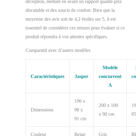
déception, mettant en avant un rapport qualité-prix
discutable et des soucis de confort. Bien que la
moyenne des avis soit de 4,2 étoiles sur 5, il est
essentiel de considérer ces retours pour évaluer si ce
produit répondra à vos attentes spécifiques.
Comparatif avec d’autres modèles
Modèle
Caractéristiques
Jasper
concurrent
co
A
196 x
200 x 100
19
Dimensions
98 x
x 90 cm
8
91 cm
Couleur
Beige
Gris
Bl