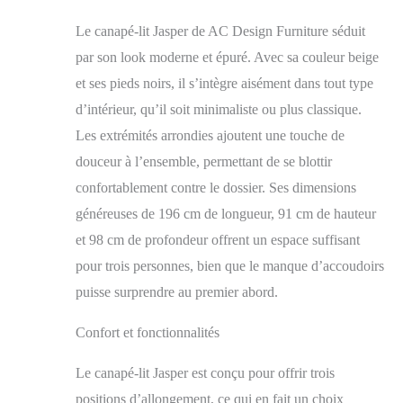
les appartements où il
faut chaque mètre
Le canapé-lit Jasper de AC Design Furniture séduit
carré, mais il permet
par son look moderne et épuré. Avec sa couleur beige
non seulement
d'économiser de
et ses pieds noirs, il s’intègre aisément dans tout type
l'espace, mais il peut
d’intérieur, qu’il soit minimaliste ou plus classique.
également être
Les extrémités arrondies ajoutent une touche de
facilement incliné
grâce au système clic-
douceur à l’ensemble, permettant de se blottir
clac et offre 3
confortablement contre le dossier. Ses dimensions
positions Le
généreuses de 196 cm de longueur, 91 cm de hauteur
rembourrage doux et
confortable est
et 98 cm de profondeur offrent un espace suffisant
fabriqué en tissu
pour trois personnes, bien que le manque d’accoudoirs
bouclé beige élégant
combiné avec des pieds
puisse surprendre au premier abord.
en métal noir qui
donnent un look
Confort et fonctionnalités
raffiné au futon
moderne Ce produit est
Le canapé-lit Jasper est conçu pour offrir trois
livré démonté, mais il
positions d’allongement, ce qui en fait un choix