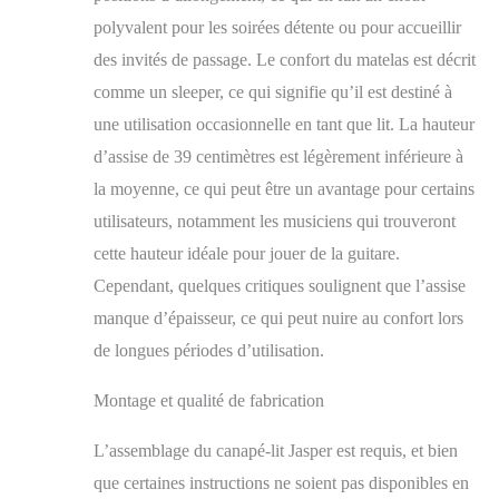
est facile à assembler
avec les instructions de
polyvalent pour les soirées détente ou pour accueillir
montage visuelles, le
des invités de passage. Le confort du matelas est décrit
jeu de vis et une clé
comme un sleeper, ce qui signifie qu’il est destiné à
Allen ; le temps de
montage estimé est de
une utilisation occasionnelle en tant que lit. La hauteur
30 minutes Position
d’assise de 39 centimètres est légèrement inférieure à
verticale : L 196 x H
91 x P 98 | Position
la moyenne, ce qui peut être un avantage pour certains
plate : L : 196 x l : 123
utilisateurs, notamment les musiciens qui trouveront
cm | Hauteur d'assise :
cette hauteur idéale pour jouer de la guitare.
39 cm | Largeur
d'assise : 196 cm |
Cependant, quelques critiques soulignent que l’assise
Profondeur d'assise :
manque d’épaisseur, ce qui peut nuire au confort lors
59,5 cm | Hauteur du
de longues périodes d’utilisation.
dossier : 50 cm | Max.
Charge maximale : 110
kg
Montage et qualité de fabrication
L’assemblage du canapé-lit Jasper est requis, et bien
que certaines instructions ne soient pas disponibles en