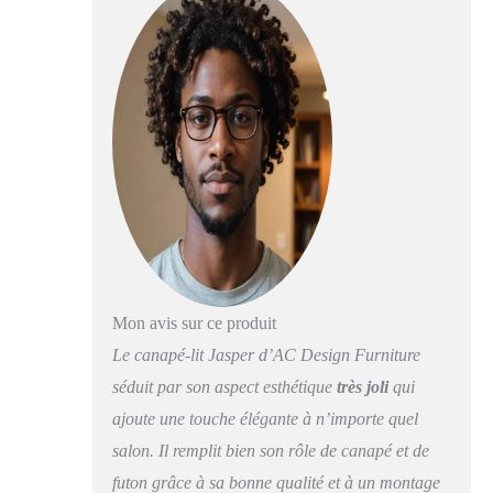
faut chaque mètre
carré, mais il permet
non seulement
d'économiser de
l'espace, mais il peut
également être
facilement incliné
grâce au système clic-
clac et offre 3
positions Le
rembourrage doux et
confortable est
fabriqué en tissu
bouclé beige élégant
Mon avis sur ce produit
combiné avec des pieds
Le canapé-lit Jasper d’AC Design Furniture
en métal noir qui
donnent un look
séduit par son aspect esthétique
très joli
qui
raffiné au futon
ajoute une touche élégante à n’importe quel
moderne Ce produit est
salon. Il remplit bien son rôle de canapé et de
livré démonté, mais il
est facile à assembler
futon grâce à sa bonne qualité et à un montage