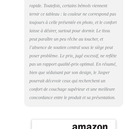
avec les instructions de
rapide. Toutefois, certains bémols viennent
montage visuelles, le
ternir ce tableau : la couleur ne correspond pas
jeu de vis et une clé
Allen ; le temps de
toujours à celle présentée en photo, et le confort
montage estimé est de
laisse à désirer, surtout pour dormir. Le tissu
30 minutes Position
verticale : L 196 x H
peut paraître un peu rêche au toucher, et
91 x P 98 | Position
l’absence de soutien central sous le siège peut
plate : L : 196 x l : 123
poser problème. Le prix, jugé excessif, ne reflète
cm | Hauteur d'assise :
39 cm | Largeur
pas un rapport qualité-prix optimal. En résumé,
d'assise : 196 cm |
bien que séduisant par son design, le Jasper
Profondeur d'assise :
pourrait décevoir ceux qui recherchent un
59,5 cm | Hauteur du
dossier : 50 cm | Max.
confort de couchage supérieur et une meilleure
Charge maximale : 110
concordance entre le produit et sa présentation.
kg