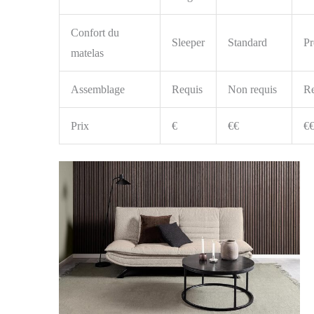
Confort du
Sleeper
Standard
P
matelas
Assemblage
Requis
Non requis
Re
Prix
€
€€
€