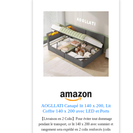
91 x P 98 | Position
résistant. Base Antidérapante : Adhérence parfaite sur
plate : L : 196 x l : 123
tous sols. Velours côtelé anti-taches, facile à nettoyer,
cm | Hauteur d'assise :
durable. Fixation Réglable : Tête ajustable avec sangles
et coussin lombaire ergonomique. Maintien stable,
39 cm | Largeur
antidérapant, même après des heures assis – parfait
d'assise : 196 cm |
pour travail ou repos.
Profondeur d'assise :
59,5 cm | Hauteur du
dossier : 50 cm | Max.
Charge maximale : 110
kg
AOGLLATI Canapé lit 140 x 200, Lit
Coffre 140 x 200 avec LED et Ports
USB, Lit Hydraulique avec Tête de Lit
【Livraison en 2 Colis】Pour éviter tout dommage
capitonné et Rangement, Lit 2 Personnes
pendant le transport, ce lit 140 x 200 avec sommier et
avec Lattes en Bois, Lin Gris Foncé(sans
rangement sera expédié en 2 colis renforcés (colis
Matelas)