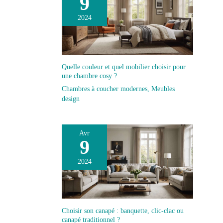
9
tranquillité d'esprit
2024
lors de votre achat.
Quelle couleur et quel mobilier choisir pour
une chambre cosy ?
Chambres à coucher modernes
,
Meubles
design
Avr
9
2024
Choisir son canapé : banquette, clic-clac ou
canapé traditionnel ?