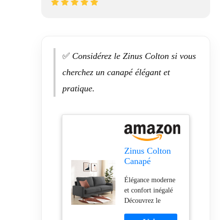
tranquillité d'esprit
lors de votre achat.
✅
Considérez le Zinus Colton si vous
cherchez un canapé élégant et
pratique.
Zinus Colton
Canapé
3 Places
Élégance moderne
195×88×83 cm
et confort inégalé
– Sofa Fixe
Découvrez le
Tissu Gris
canapé Colton,
foncé – Design