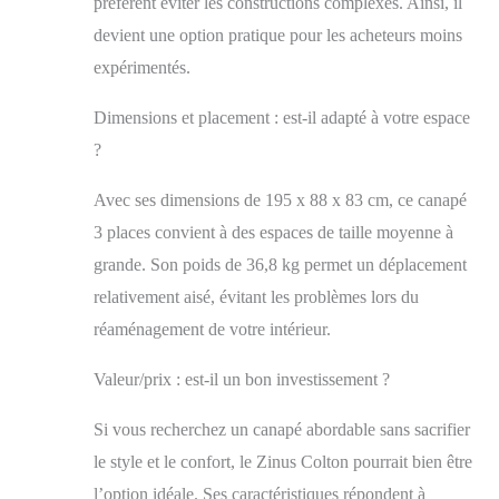
préfèrent éviter les constructions complexes. Ainsi, il
solide en acier épais
devient une option pratique pour les acheteurs moins
et en contreplaqué
expérimentés.
massif. Cette base
robuste vous assure
un soutien fiable,
Dimensions et placement : est-il adapté à votre espace
vous permettant de
?
profiter de votre
canapé pendant de
Avec ses dimensions de 195 x 88 x 83 cm, ce canapé
nombreuses années.
3 places convient à des espaces de taille moyenne à
Style polyvalent et
contemporain Avec
grande. Son poids de 36,8 kg permet un déplacement
sa silhouette
relativement aisé, évitant les problèmes lors du
moderne et ses
finitions soignées, ce
réaménagement de votre intérieur.
canapé apporte une
touche de
Valeur/prix : est-il un bon investissement ?
sophistication à
n'importe quel
Si vous recherchez un canapé abordable sans sacrifier
espace. Que vous
le style et le confort, le Zinus Colton pourrait bien être
l'installiez dans un
salon, un bureau ou
l’option idéale. Ses caractéristiques répondent à