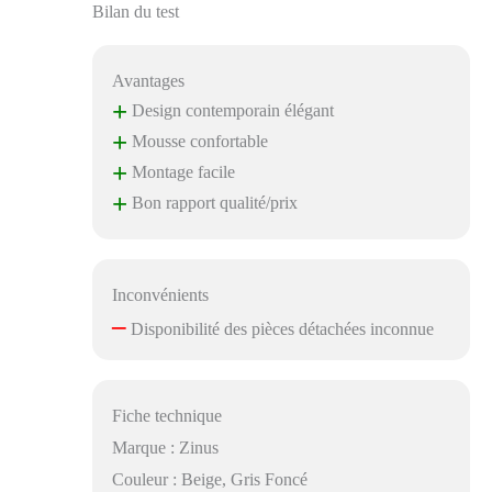
retrouvent leur
Bilan du test
forme d'origine pour
un confort optimal.
Tranquillité d'esprit
Avantages
assurée Avec une
+
Design contemporain élégant
garantie limitée de 2
+
Mousse confortable
ans, le canapé Colton
+
vous offre une
Montage facile
assurance de qualité
+
Bon rapport qualité/prix
et de fiabilité pour
votre achat, vous
permettant de
profiter de votre
Inconvénients
nouveau canapé en
–
Disponibilité des pièces détachées inconnue
toute sérénité.
Caractéristiques clés:
Style moderne :
Design épuré avec
Fiche technique
accoudoirs carrés et
pieds effilés,
Marque : Zinus
disponible en beige
Couleur : Beige, Gris Foncé
ou en gris foncé.