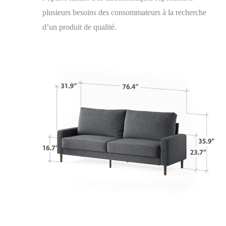
une salle de jeux,
plusieurs besoins des consommateurs à la recherche
son design s'adapte à
d’un produit de qualité.
toutes les ambiances.
Assemblage simple
et pratique Le
canapé Colton est
expédié dans un
emballage conçu
pour faciliter le
transport. Toutes les
pièces, outils et
instructions
nécessaires à
l'assemblage sont
inclus, garantissant
une installation
rapide et sans tracas.
Veuillez prévoir 48 à
72 heures pour que
les coussins dorsaux
comprimés