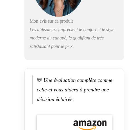
pour des heures de
détente.
Construction
Mon avis sur ce produit
robuste et durable
Conçu pour résister
Les utilisateurs apprécient le confort et le style
à l'épreuve du
moderne du canapé, le qualifiant de très
temps, le canapé
satisfaisant pour le prix.
Colton est équipé
d'un cadre solide en
acier épais et en
contreplaqué
massif. Cette base
robuste vous assure
💬
Une évaluation complète comme
un soutien fiable,
celle-ci vous aidera à prendre une
vous permettant de
profiter de votre
décision éclairée.
canapé pendant de
nombreuses années.
Style polyvalent et
contemporain Avec
sa silhouette