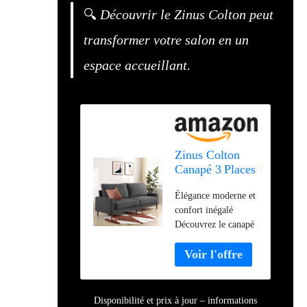
🔍
Découvrir le Zinus Colton peut
transformer votre salon en un
espace accueillant.
Zinus Colton
Canapé 3 Places
195×88×83 cm
Élégance moderne et
– Sofa Fixe
confort inégalé
Tissu Gris foncé
Découvrez le canapé
– Design
Colton, l'ajout
Contemporain,
parfait à votre salon
Mousse
qui allie style et
Confortable,
praticité. Avec son
accoudoirs
design épuré, ses
carrés, Montage
Disponibilité et prix à jour – informations