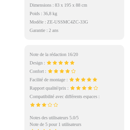
Dimensions : 83 x 195 x 88 cm
Confort optimal :
Coussins en mousse
Poids : 36,8 kg
amovibles offrant un
Modèle : ZE-USSMC4ZC-33G
soutien parfait pour
des heures de
Garantie : 2 ans
détente. Construction
solide : Cadre en
acier épais et en
Note de la rédaction 16/20
contreplaqué massif
pour une durabilité
Design :
exceptionnelle.
Confort :
Emballage pratique :
Toutes les pièces
Facilité de montage :
nécessaires pour
Rapport qualité/prix :
l'assemblage sont
Compatibilité avec différents espaces :
compressées et
expédiées
directement à votre
porte. Garantie de 2
Notes des utilisateurs 5.0/5
ans : Assurance
Note de 5 pour 1 utilisateurs
qualité pour une