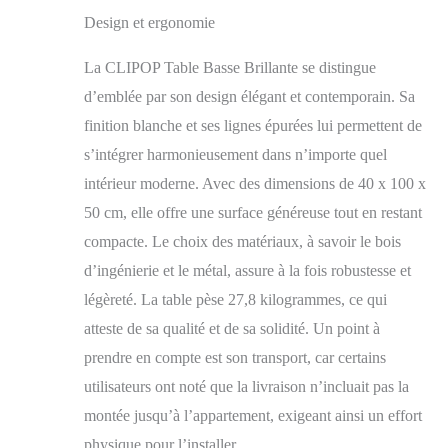
couleur via la
(Blanc)
Design et ergonomie
télécommande, une
variété de couleurs au
La CLIPOP Table Basse Brillante se distingue
choix. Des soirées
confortables aux
d’emblée par son design élégant et contemporain. Sa
rassemblements
finition blanche et ses lignes épurées lui permettent de
animés, cette table
s’intégrer harmonieusement dans n’importe quel
basse LED moderne
offre tout ce dont vous
intérieur moderne. Avec des dimensions de 40 x 100 x
avez besoin. Design
50 cm, elle offre une surface généreuse tout en restant
avec Fonction de
Levage. -- La table
compacte. Le choix des matériaux, à savoir le bois
basse dispose d'une
d’ingénierie et le métal, assure à la fois robustesse et
plaque de levage
légèreté. La table pèse 27,8 kilogrammes, ce qui
étendue avec vérins à
gaz pour un levage
atteste de sa qualité et de sa solidité. Un point à
sans effort.
prendre en compte est son transport, car certains
Transformez votre
salon en un espace de
utilisateurs ont noté que la livraison n’incluait pas la
travail ou salle à
montée jusqu’à l’appartement, exigeant ainsi un effort
manger personnel et
physique pour l’installer.