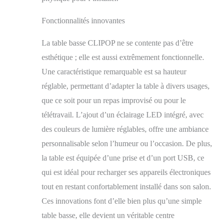
apportez du confort
dans votre vie. Table
Fonctionnalités innovantes
Basse avec Station de
Charge. -- La table
basse LED avec
La table basse CLIPOP ne se contente pas d’être
plateau relevable
esthétique ; elle est aussi extrêmement fonctionnelle.
dispose de 2 prises
Une caractéristique remarquable est sa hauteur
standard et de 2 ports
USB, offrant un
réglable, permettant d’adapter la table à divers usages,
confort de charge
que ce soit pour un repas improvisé ou pour le
pratique pour votre
télétravail. L’ajout d’un éclairage LED intégré, avec
téléphone, écouteurs,
lampe de bureau et
des couleurs de lumière réglables, offre une ambiance
autres appareils
personnalisable selon l’humeur ou l’occasion. De plus,
électriques. Grand
Espace de Rangement.
la table est équipée d’une prise et d’un port USB, ce
-- Cette table basse
qui est idéal pour recharger ses appareils électroniques
avec élévateur LED
tout en restant confortablement installé dans son salon.
dispose d'un
compartiment caché et
Ces innovations font d’elle bien plus qu’une simple
d'une étagère latérale,
table basse, elle devient un véritable centre
ce qui vous permet de