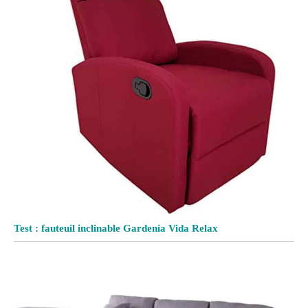
Test : fauteuil inclinable Gardenia Vida Relax