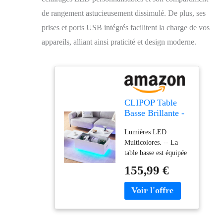
de rangement astucieusement dissimulé. De plus, ses
prises et ports USB intégrés facilitent la charge de vos
appareils, alliant ainsi praticité et design moderne.
CLIPOP Table
Basse Brillante -
Table de Salon
Lumières LED
réglable en
Multicolores. -- La
Hauteur, avec
table basse est équipée
éclairage LED,
d'une bande lumineuse
Prise et Port
155,99 €
LED RVB. Vous
USB, Couleurs de
pouvez choisir la
lumière réglables,
couleur via la
Table Basse avec
télécommande. Vous
Compartiment de
pouvez choisir la
Rangement caché