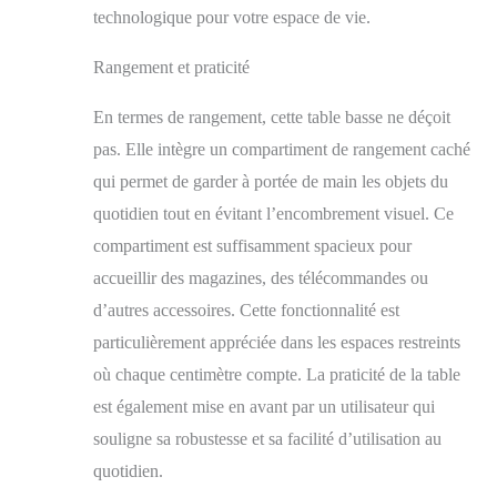
ranger des objets qui
technologique pour votre espace de vie.
pourraient être utilisés
dans le salon, tels que
Rangement et praticité
des magazines, des
tasses à eau, des
En termes de rangement, cette table basse ne déçoit
serviettes en papier et
pas. Elle intègre un compartiment de rangement caché
d'autres objets du
quotidien. Le design
qui permet de garder à portée de main les objets du
simple vous facilite le
quotidien tout en évitant l’encombrement visuel. Ce
rangement et l'accès
compartiment est suffisamment spacieux pour
aux objets. Design
Moderne. -- Avec son
accueillir des magazines, des télécommandes ou
design brillant, cette
d’autres accessoires. Cette fonctionnalité est
table basse est robuste,
particulièrement appréciée dans les espaces restreints
résistante et facile à
nettoyer. Avec des
où chaque centimètre compte. La praticité de la table
lignes épurées et des
est également mise en avant par un utilisateur qui
lumières LED
lumineuses, elle donne
souligne sa robustesse et sa facilité d’utilisation au
à votre salon un éclat
quotidien.
coloré. Son design