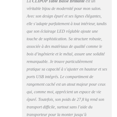
La
CLIPOP Table Basse Brillante
est un
salon en un espace de
véritable bijou de modernité pour mon salon.
travail ou salle à
Avec son design épuré et ses lignes élégantes,
manger personnel et
apportez du confort
elle s’adapte parfaitement à tout intérieur, tandis
dans votre vie. Table
que son éclairage LED réglable ajoute une
Basse avec Station de
Charge. -- La table
touche de sophistication. Sa structure robuste,
basse LED avec
associée à des matériaux de qualité comme le
plateau relevable
bois d’ingénierie et le métal, assure une solidité
dispose de 2 prises
standard et de 2 ports
remarquable. Je trouve particulièrement
USB, offrant un
pratique sa capacité à s’ajuster en hauteur et ses
confort de charge
pratique pour votre
ports USB intégrés. Le compartiment de
téléphone, écouteurs,
rangement caché est un atout majeur pour ceux
lampe de bureau et
qui, comme moi, apprécient un espace de vie
autres appareils
électriques. Grand
épuré. Toutefois, son poids de 27,8 kg rend son
Espace de Rangement.
transport difficile, surtout sans l’aide du
-- Cette table basse
transporteur pour la monter jusqu’à
avec élévateur LED