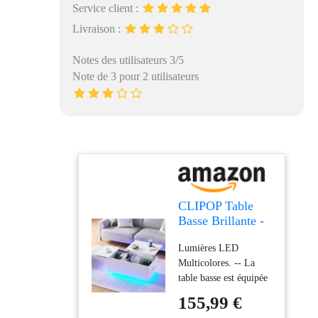
Service client :
Livraison :
Notes des utilisateurs 3/5
Note de 3 pour 2 utilisateurs
CLIPOP Table
Basse Brillante -
Table de Salon
Lumières LED
réglable en
Multicolores. -- La
Hauteur, avec
table basse est équipée
éclairage LED,
d'une bande lumineuse
Prise et Port
155,99 €
LED RVB. Vous
USB, Couleurs de