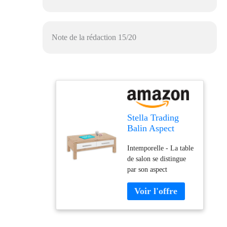
Note de la rédaction 15/20
Stella Trading
Balin Aspect
Artisanal,
Intemporelle - La table
Blanche – Table
de salon se distingue
Basse spacieuse
par son aspect
avec tiroirs pour
contemporain, tandis
Votre Salon, Bois
que les façades simples
d'ingénierie,
des tiroirs blanches
Chêne
forment un contraste
Artisan/Blanc,
élégant avec l'aspect
110 x 40 x 60 cm