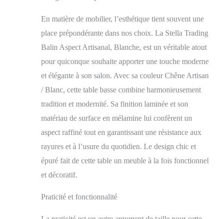
chaleureux. Beaucoup
d'espace de rangement
En matière de mobilier, l’esthétique tient souvent une
- La table basse offre
place prépondérante dans nos choix. La Stella Trading
suffisamment d'espace
pour les magazines, les
Balin Aspect Artisanal, Blanche, est un véritable atout
télécommandes, les
pour quiconque souhaite apporter une touche moderne
accessoires et les
et élégante à son salon. Avec sa couleur Chêne Artisan
collations. Deux tiroirs
supplémentaires
/ Blanc, cette table basse combine harmonieusement
permettent de ranger
tradition et modernité. Sa finition laminée et son
d'autres petits objets.
matériau de surface en mélamine lui confèrent un
Polyvalente - Avec son
design intemporel, la
aspect raffiné tout en garantissant une résistance aux
table basse s'adapte
rayures et à l’usure du quotidien. Le design chic et
non seulement
parfaitement au mur
épuré fait de cette table un meuble à la fois fonctionnel
du salon BALIN, mais
et décoratif.
ouvre également la
possibilité de s'intégrer
Praticité et fonctionnalité
dans une variété de
styles d'intérieur.
La praticité est un autre argument de taille pour cette