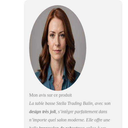
chêne artisanal
chaleureux. Beaucoup
d'espace de rangement
- La table basse offre
suffisamment d'espace
pour les magazines, les
télécommandes, les
accessoires et les
collations. Deux tiroirs
supplémentaires
permettent de ranger
d'autres petits objets.
Polyvalente - Avec son
design intemporel, la
table basse s'adapte
non seulement
Mon avis sur ce produit
parfaitement au mur
La table basse Stella Trading Balin, avec son
du salon BALIN, mais
ouvre également la
design très joli
, s’intègre parfaitement dans
possibilité de s'intégrer
n’importe quel salon moderne. Elle offre une
dans une variété de