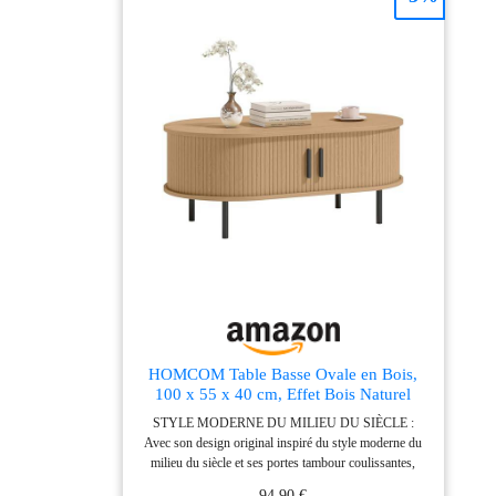
: 110 x 40 x 60 cm.
STELLA TRADING
Le mobilier est notre
passion. Nous sommes
synonymes de qualité
supérieure et c'est la
raison pour laquelle
nous travaillons
uniquement avec des
fournisseurs
soigneusement
sélectionnés et
renommés.
HOMCOM Table Basse Ovale en Bois,
100 x 55 x 40 cm, Effet Bois Naturel
STYLE MODERNE DU MILIEU DU SIÈCLE :
Avec son design original inspiré du style moderne du
milieu du siècle et ses portes tambour coulissantes,
cette table basse ajoute une note artistique à votre
94,90 €