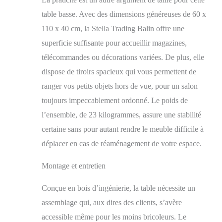
Montage facile : la
table de salon est
table basse. Avec des dimensions généreuses de 60 x
rapide et facile à
110 x 40 cm, la Stella Trading Balin offre une
monter grâce aux
superficie suffisante pour accueillir magazines,
instructions détaillées
et convient donc aux
télécommandes ou décorations variées. De plus, elle
débutants. Le matériel
dispose de tiroirs spacieux qui vous permettent de
de montage est inclus.
Dimensions (l x H x P)
ranger vos petits objets hors de vue, pour un salon
: 110 x 40 x 60 cm.
toujours impeccablement ordonné. Le poids de
STELLA TRADING
l’ensemble, de 23 kilogrammes, assure une stabilité
Le mobilier est notre
passion. Nous sommes
certaine sans pour autant rendre le meuble difficile à
synonymes de qualité
déplacer en cas de réaménagement de votre espace.
supérieure et c'est la
raison pour laquelle
Montage et entretien
nous travaillons
uniquement avec des
Conçue en bois d’ingénierie, la table nécessite un
fournisseurs
soigneusement
assemblage qui, aux dires des clients, s’avère
sélectionnés et
accessible même pour les moins bricoleurs. Le
renommés.