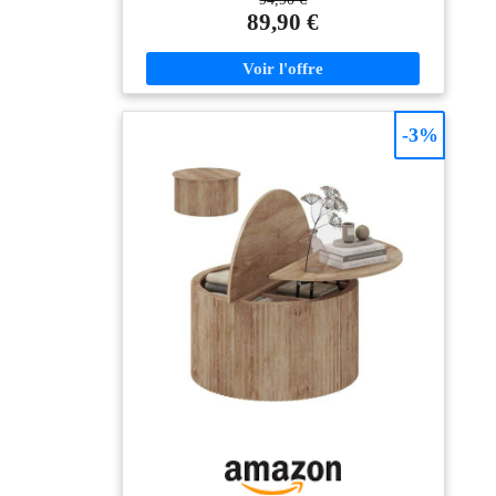
salon. Elle devient instantanément le point central et
89,90 €
élégant de votre pièce, tout en se mariant
harmonieusement avec différents types d'intérieurs.
RANGEMENT CACHÉ AVEC CLOISONNEMENT
: Profitez d'un salon bien rangé et protégé de la
poussière grâce à cette table basse totalement fermée.
Les portes coulissantes dissimulent vos objets du
-3%
quotidien, et les compartiments internes séparés
permettent d'organiser facilement télécommandes,
livres et accessoires pour un espace toujours
impeccable. CONCEPTION ADAPTÉE À LA
FAMILLE : Spécialement conçue pour les familles
avec enfants et animaux, cette table basse ovale
sécurise votre espace grâce à ses bords arrondis qui
réduisent les risques de chocs. Son système de
rangement fermé protège efficacement vos affaires des
petites mains et pattes curieuses, pour plus de sérénité
au quotidien. STRUCTURE DE SOUTIEN
ROBUSTE : Conçue en MDF épais de qualité P2 et
équipée de quatre pieds métalliques solides avec patins
antidérapants, cette table basse de salon résiste à une
charge max. recommandée de 90 kg. Le plateau
supporte jusqu'à 30 kg, offrant toute la stabilité
nécessaire pour vos objets déco et usages quotidiens.
SPÉCIFICATIONS : Dimensions totales : 100l x 55P