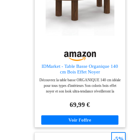
permettent de ranger
d'autres petits objets.
Polyvalente - Avec son
design intemporel, la
table basse s'adapte
non seulement
parfaitement au mur
du salon BALIN, mais
ouvre également la
possibilité de s'intégrer
IDMarket - Table Basse Organique 140
dans une variété de
cm Bois Effet Noyer
styles d'intérieur.
Découvrez la table basse ORGANIQUE 140 cm idéale
Montage facile : la
pour tous types d'intérieurs Son coloris bois effet
table de salon est
noyer et son look ultra-tendance réveilleront la
rapide et facile à
décoration de votre pièce ! Plateau de forme originale
monter grâce aux
et pieds ronds très modernes confèrent à la table un
69,99 €
instructions détaillées
aspect design Grâce à ses tons naturels et chaleureux,
cette table basse s'accordera facilement avec votre
et convient donc aux
décoration Dimensions globales : Longueur 140 cm x
débutants. Le matériel
largeur 70 cm x Hauteur 35,5 cm
de montage est inclus.
Dimensions (l x H x P)
-5%