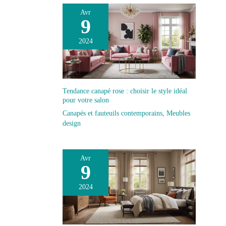
relevable s'ouvre avec fluidité et supporte jusqu'à 10 kg
Avr
sur le plateau. Elle offre une surface stable et fiable,
9
parfaite pour les activités quotidiennes au salon ou le
télétravail. MONTAGE FACILE ET ENTRETIEN
RÉDUIT : Grâce à des pièces clairement identifiées et
2024
à des instructions détaillées, cette table de salon se
monte rapidement. Sa finition en mélamine effet bois
résiste aux taches et se nettoie facilement d'un simple
coup de chiffon, pour un salon soigné avec un
minimum d'effort.
Tendance canapé rose : choisir le style idéal
pour votre salon
Canapés et fauteuils contemporains
,
Meubles
design
Avr
9
2024