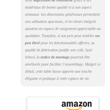
belle
impression de robustesse
grâce à ses
styles d'intérieur.
Montage facile : la
matériaux de bonne qualité et à son aspect
table de salon est
artisanal. Ses dimensions généreuses permettent
rapide et facile à
une utilisation spacieuse, et les tiroirs intégrés
monter grâce aux
instructions détaillées
ajoutent un espace de rangement appréciable au
et convient donc aux
quotidien. Toutefois, si son prix peut sembler
un
débutants. Le matériel
de montage est inclus.
peu élevé
pour les fonctionnalités offertes, sa
Dimensions (l x H x P)
qualité de fabrication justifie son coût. Seul
: 110 x 40 x 60 cm.
bémol, la
notice de montage
pourrait être
STELLA TRADING
Le mobilier est notre
améliorée pour faciliter l’assemblage. Malgré ce
passion. Nous sommes
détail, cette table basse apporte une touche
synonymes de qualité
élégante et pratique à votre espace de vie.
supérieure et c'est la
raison pour laquelle
nous travaillons
uniquement avec des
fournisseurs
soigneusement
sélectionnés et