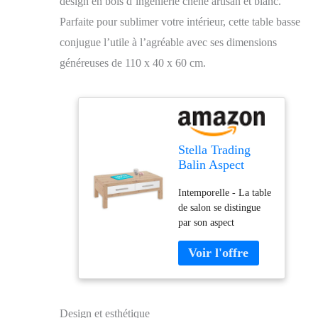
design en bois d’ingénierie chêne artisan et blanc.
Parfaite pour sublimer votre intérieur, cette table basse
conjugue l’utile à l’agréable avec ses dimensions
généreuses de 110 x 40 x 60 cm.
Stella Trading
Balin Aspect
Artisanal,
Intemporelle - La table
Blanche – Table
de salon se distingue
Basse spacieuse
par son aspect
avec tiroirs pour
contemporain, tandis
Votre Salon, Bois
que les façades simples
d'ingénierie,
des tiroirs blanches
Chêne
forment un contraste
Artisan/Blanc,
élégant avec l'aspect
110 x 40 x 60 cm
chêne artisanal
Design et esthétique