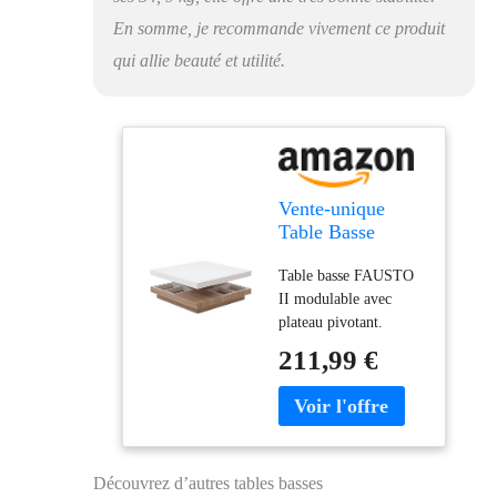
En somme, je recommande vivement ce produit
qui allie beauté et utilité.
Vente-unique
Table Basse
Fausto II -
Table basse FAUSTO
Plateau pivotant -
II modulable avec
MDF laqué Blanc
plateau pivotant.
& chêne
Structure : MDF laqué.
211,99 €
Coloris : Blanc et
Chêne. Style :
Contemporain.
Dimensions : L80 x
P80 x H34 cm. La
Découvrez d’autres tables basses
table basse FAUSTO II