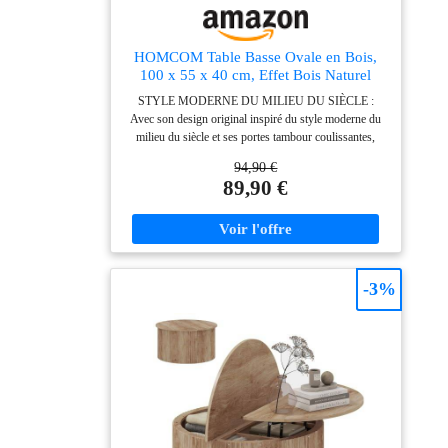
HOMCOM Table Basse Ovale en Bois,
100 x 55 x 40 cm, Effet Bois Naturel
STYLE MODERNE DU MILIEU DU SIÈCLE :
Avec son design original inspiré du style moderne du
milieu du siècle et ses portes tambour coulissantes,
cette table basse ajoute une note artistique à votre
94,90 €
salon. Elle devient instantanément le point central et
89,90 €
élégant de votre pièce, tout en se mariant
harmonieusement avec différents types d'intérieurs.
RANGEMENT CACHÉ AVEC CLOISONNEMENT
: Profitez d'un salon bien rangé et protégé de la
poussière grâce à cette table basse totalement fermée.
Les portes coulissantes dissimulent vos objets du
-3%
quotidien, et les compartiments internes séparés
permettent d'organiser facilement télécommandes,
livres et accessoires pour un espace toujours
impeccable. CONCEPTION ADAPTÉE À LA
FAMILLE : Spécialement conçue pour les familles
avec enfants et animaux, cette table basse ovale
sécurise votre espace grâce à ses bords arrondis qui
réduisent les risques de chocs. Son système de
rangement fermé protège efficacement vos affaires des