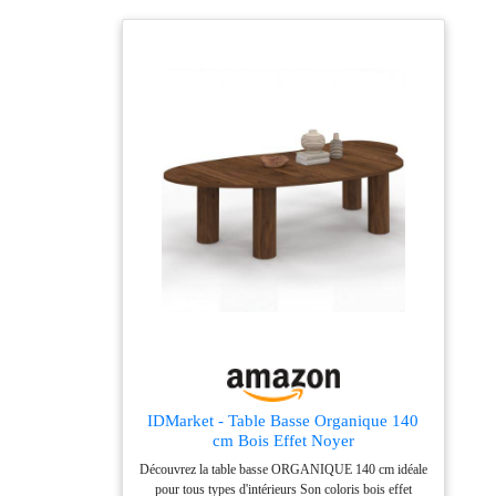
vous fera tourner la
tête ! Table basse
Panneau et dérivés de
bois Naturel clair,
Blanc Du bonheur à
tous les étages Poids :
34.9 kg Vente-unique :
94% de clients
satisfaits - Plus de 2
millions de clients
livrés Nombre d'unités:
1.0
IDMarket - Table Basse Organique 140
cm Bois Effet Noyer
Découvrez la table basse ORGANIQUE 140 cm idéale
pour tous types d'intérieurs Son coloris bois effet