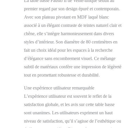
La table basse Fausto II de Vente-unique séduit au
tête ! Table basse
premier regard par son design épuré et contemporain.
Panneau et dérivés de
bois Naturel clair,
Avec son plateau pivotant en MDF laqué blanc
Blanc Du bonheur à
associé à un élégant contraste de teintes naturel clair et
tous les étages Poids :
chêne, elle s’intègre harmonieusement dans divers
34.9 kg Vente-unique :
94% de clients
styles d’intérieur. Son diamètre de 80 centimètres en
satisfaits - Plus de 2
fait un choix idéal pour les espaces à la recherche
millions de clients
d’élégance sans encombrement visuel. Ce mélange
livrés Nombre d'unités:
1.0
subtil de matériaux confère une impression de légèreté
tout en promettant robustesse et durabilité.
Une expérience utilisateur remarquable
L’expérience utilisateur est souvent le reflet de la
satisfaction globale, et les avis sur cette table basse
sont unanimes. Les utilisateurs expriment un haut
niveau de satisfaction, qu’il s’agisse de l’esthétique ou