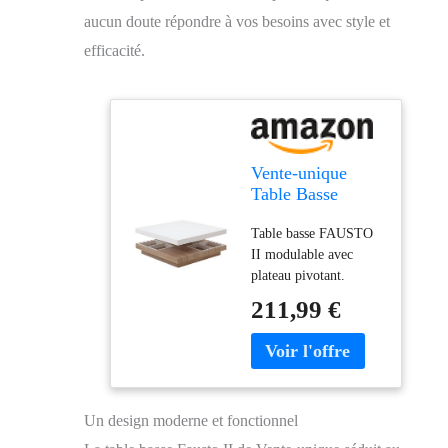
aucun doute répondre à vos besoins avec style et
efficacité.
Vente-unique
Table Basse
Fausto II -
Table basse FAUSTO
Plateau pivotant -
II modulable avec
MDF laqué Blanc
plateau pivotant.
& chêne
Structure : MDF laqué.
211,99 €
Coloris : Blanc et
Chêne. Style :
Contemporain.
Dimensions : L80 x
P80 x H34 cm. La
Un design moderne et fonctionnel
table basse FAUSTO II
vous fera tourner la