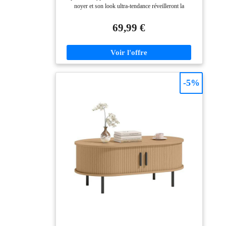
noyer et son look ultra-tendance réveilleront la
décoration de votre pièce ! Plateau de forme originale
et pieds ronds très modernes confèrent à la table un
69,99 €
aspect design Grâce à ses tons naturels et chaleureux,
cette table basse s'accordera facilement avec votre
décoration Dimensions globales : Longueur 140 cm x
largeur 70 cm x Hauteur 35,5 cm
-5%