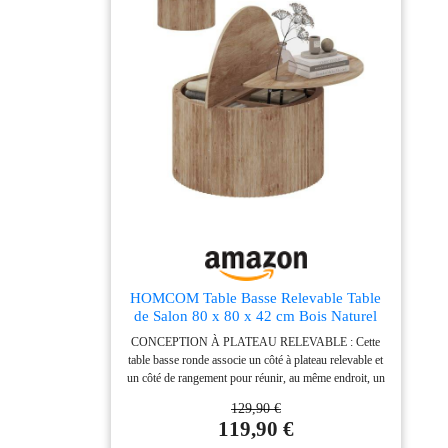
souligné par un rebord épais de 3 cm, apporte une
esthétique robuste et élégante. Les bords bien arrondis
réduisent les risques de chocs, idéal pour la sécurité de
toute la famille. DURABLE ET FACILE À
ENTRETENIR : Sa finition en mélamine garantit une
excellente résistance à l'eau et aux rayures, pour un
usage quotidien sans souci. D'un simple coup de
chiffon, la table de salon reste impeccable, même après
des éclaboussures ou des petits accidents.
ASSEMBLAGE SIMPLE ET UTILISATION
POLYVALENTE : Servez-vous de cette table basse de
salon comme élément central, table d'appoint ou
support de décoration, au salon comme au bureau ou
dans la chambre. Outils et notice claire inclus pour un
montage facile et rapide, sans aucune complication.
HOMCOM Table Basse Relevable Table
de Salon 80 x 80 x 42 cm Bois Naturel
CONCEPTION À PLATEAU RELEVABLE : Cette
table basse ronde associe un côté à plateau relevable et
un côté de rangement pour réunir, au même endroit, un
espace d'exposition au quotidien et une surface
129,90 €
d'appoint plus généreuse ; le plateau se soulève de 11
119,90 €
cm pour rendre les repas ou le travail sur ordinateur