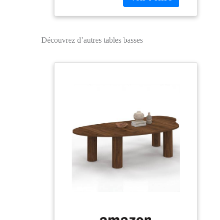
revêtement en
mélamine
particulièrement
résistante aux rayures
Découvrez d’autres tables basses
et à l'eau|Stable grâce à
ses larges pieds Pieds
en design
3D|Protection de sol
incluse Capacité
maximale de charge
permanente : 50
kg|Livré sans
décoration