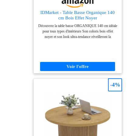
IDMarket - Table Basse Organique 140
cm Bois Effet Noyer
Découvrez la table basse ORGANIQUE 140 cm idéale
pour tous types d'intérieurs Son coloris bois effet
noyer et son look ultra-tendance réveilleront la
décoration de votre pièce ! Plateau de forme originale
et pieds ronds très modernes confèrent à la table un
aspect design Grâce à ses tons naturels et chaleureux,
cette table basse s'accordera facilement avec votre
décoration Dimensions globales : Longueur 140 cm x
largeur 70 cm x Hauteur 35,5 cm
-4%