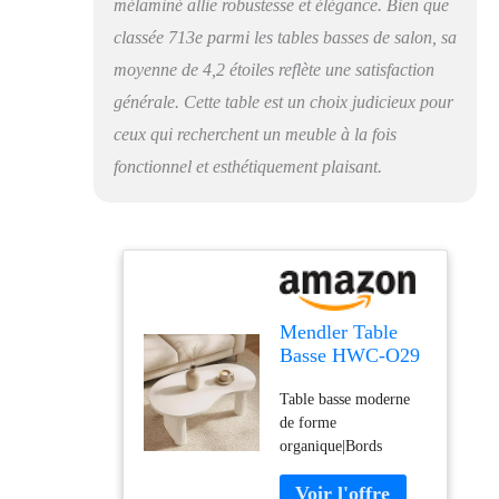
mélaminé allie robustesse et élégance. Bien que
classée 713e parmi les tables basses de salon, sa
moyenne de 4,2 étoiles reflète une satisfaction
générale. Cette table est un choix judicieux pour
ceux qui recherchent un meuble à la fois
fonctionnel et esthétiquement plaisant.
Mendler Table
Basse HWC-O29
45x110x60cm
Table basse moderne
Imitation Bois
de forme
Brun
organique|Bords
pourvus de PVC
Surface avec