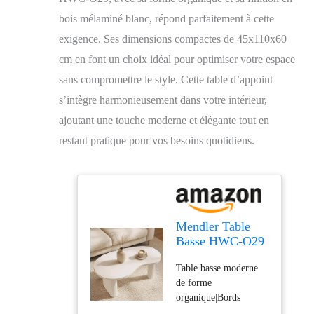
bois mélaminé blanc, répond parfaitement à cette
exigence. Ses dimensions compactes de 45x110x60
cm en font un choix idéal pour optimiser votre espace
sans compromettre le style. Cette table d’appoint
s’intègre harmonieusement dans votre intérieur,
ajoutant une touche moderne et élégante tout en
restant pratique pour vos besoins quotidiens.
Mendler Table
Basse HWC-O29
45x110x60cm
Table basse moderne
Imitation Bois
de forme
Brun
organique|Bords
pourvus de PVC