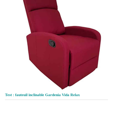
Test : fauteuil inclinable Gardenia Vida Relax