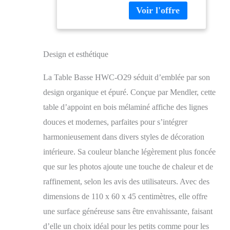
Surface avec
revêtement en
mélamine
particulièrement
résistante aux rayures
Design et esthétique
et à l'eau|Stable grâce à
ses larges pieds Pieds
La Table Basse HWC-O29 séduit d’emblée par son
en design
design organique et épuré. Conçue par Mendler, cette
3D|Protection de sol
incluse Capacité
table d’appoint en bois mélaminé affiche des lignes
maximale de charge
douces et modernes, parfaites pour s’intégrer
permanente : 50
harmonieusement dans divers styles de décoration
kg|Livré sans
décoration
intérieure. Sa couleur blanche légèrement plus foncée
que sur les photos ajoute une touche de chaleur et de
raffinement, selon les avis des utilisateurs. Avec des
dimensions de 110 x 60 x 45 centimètres, elle offre
une surface généreuse sans être envahissante, faisant
d’elle un choix idéal pour les petits comme pour les