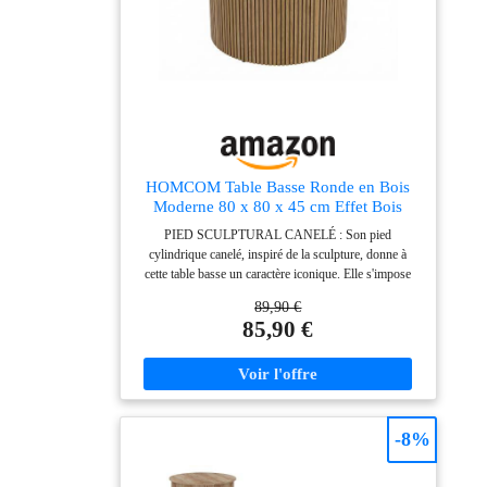
HOMCOM Table Basse Ronde en Bois
Moderne 80 x 80 x 45 cm Effet Bois
Naturel
PIED SCULPTURAL CANELÉ : Son pied
cylindrique canelé, inspiré de la sculpture, donne à
cette table basse un caractère iconique. Elle s'impose
naturellement comme pièce maîtresse dans une
89,90 €
décoration moderne ou minimaliste, reflétant votre goût
85,90 €
sophistiqué et sublimant l'ambiance de votre salon.
STRUCTURE SOLIDE ET STABLE : Sa structure
interne en acier, associée à une base en MDF, assure
robustesse et longue durée de vie avec une charge max.
recommandée de 80 kg. Les patins ajustables
maintiennent une parfaite stabilité et évitent les
-8%
mouvements, même sur un sol irrégulier. PLATEAU
ÉPAIS ET ROND : Le plateau généreux de Ø 80 cm,