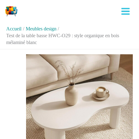
Aller
Rechercher
au
contenu
Accueil
Meubles design
Test de la table basse HWC-O29 : style organique en bois
mélaminé blanc