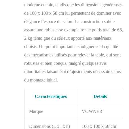
soulever la table sans
moderne et chic, tandis que les dimensions généreuses
effort et sans bruit. La
de 100 x 100 x 58 cm lui permettent de dominer avec
construction en bois et
élégance l’espace du salon. La construction solide
les matériaux
sélectionnés
assure une robustesse exemplaire : le poids total de 66,
garantissent la
2 kg témoigne du sérieux apporté aux matériaux
durabilité et la stabilité
choisis. Un point important à souligner est la qualité
de la table, qui ne
tremblera pas.
des mécanismes utilisés pour relever la table, qui sont
[GRANDE
robustes et bien conçus, malgré quelques avis
CAPACITÉ] :
39.4''Wx39.4''D Le
minoritaires faisant état d’ajustements nécessaires lors
plateau de la table offre
du montage initial.
suffisamment d'espace
pour travailler ou
manger, avec un
Caractéristiques
Détails
compartiment caché
spacieux en dessous et
Marque
VOWNER
un tiroir. Taille fermée
: 39.4 "x 19.7 "x17.3'',
taille entièrement
Dimensions (L x l x h)
100 x 100 x 58 cm