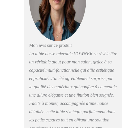
fonctionnelle dans le
salon, mais aussi d'un
bureau à domicile ou
d'une table à manger.
[STRUCTURE
ROBUSTE ET
DURABLE] : Châssis
de levage hydraulique à
Mon avis sur ce produit
gaz en acier de haute
La table basse relevable VOWNER se révèle être
qualité, meilleur que le
un véritable atout pour mon salon, grâce à sa
ressort de compression
traditionnel pour
capacité multi-fonctionnelle qui allie esthétique
soulever la table sans
et praticité. J’ai été agréablement surprise par
effort et sans bruit. La
la qualité des matériaux qui confère à ce meuble
construction en bois et
les matériaux
une allure élégante et une finition bien soignée.
sélectionnés
Facile à monter, accompagnée d’une notice
garantissent la
durabilité et la stabilité
détaillée, cette table s’intègre parfaitement dans
de la table, qui ne
les petits espaces tout en offrant une solution
tremblera pas.