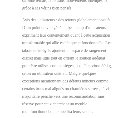
stabilité remarquable sans mouvements intempestifs
incluses. Si votre
article arrive
grâce à ses vérins bien pensés.
endommagé, n'hésitez
pas à nous contacter. La
Avis des utilisateurs : des retours globalement positifs
table basse bois
D’un point de vue général, beaucoup d’utilisateurs
complète est livrée en 2
paquets [boîte A + B],
expriment leur contentement quant à cette acquisition
veuillez l'installer après
transformable qui allie esthétique et fonctionnelle. Les
avoir reçu les deux
paquets.
tabourets intégrés ajoutent un espace de rangement
discret mais utile tout en offrant le soutien adéquat
pour être utilisés comme sièges jusqu’à environ 80 kg,
selon un utilisateur satisfait. Malgré quelques
exceptions mentionnant des défauts mineurs comme
certains trous mal alignés ou charnières serrées, l’avis
majoritaire penche vers une recommandation sans
réserve pour ceux cherchant un meuble
multifonctionnel qui embellira leurs salons.