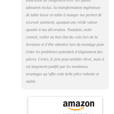
astucieuse de rangement avec ses quatre
[GRANDE
CAPACITÉ] :
tabourets inclus. Sa transformation ingénieuse
39.4''Wx39.4''D Le
de table basse en table à manger me permet de
plateau de la table offre
suffisamment d'espace
recevoir aisément, ajoutant une réelle valeur
pour travailler ou
ajoutée à ma décoration. Toutefois, notre
manger, avec un
conseil, veiller au bon état du colis lors de la
compartiment caché
spacieux en dessous et
livraison et d’être attentive lors du montage pour
un tiroir. Taille fermée
éviter les problèmes potentiels d’alignement des
: 39.4 "x 19.7 "x17.3'',
pièces. Certes, le prix peut sembler élevé, mais il
taille entièrement
déployée : 39.4 "x 39.4
est largement justifié par les nombreux
"x 22.8''. [ÉQUIPÉE
avantages qu’offre cette belle pièce robuste et
DE 4 TABOURETS
DE RANGEMENT] :
stable.
Table basse extensible
avec 4 tabourets de
rangement, qui non
seulement répond aux
besoins des tabourets
mais offre également