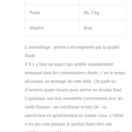
déployée : 39.4 "x 39.4
"x 22.8''. [ÉQUIPÉE
Poids
66, 2 kg
DE 4 TABOURETS
DE RANGEMENT] :
Table basse extensible
Matière
Bois
avec 4 tabourets de
rangement, qui non
seulement répond aux
L’assemblage : patience récompensée par la qualité
besoins des tabourets
finale
mais offre également
S’il y a bien un aspect qui semble unanimement
un espace de rangement
supplémentaire caché.
remarqué dans les commentaires clients, c’est le temps
Il s'intègre parfaitement
nécessaire au montage de cette table. On parle ici
au design de la table.
[ASSEMBLAGE
d’environ quatre heures pour arriver au résultat final.
FACILE ET SERVICE
Cependant, une fois assemblée correctement avec les
APRÈS-VENTE] :
outils fournis—un cruciforme et une clé—la
L'assemblage est un jeu
d'enfant grâce aux
satisfaction est généralement au rendez-vous. L’effort
pièces numérotées et
n’est pas vain puisque le produit final offre une
aux instructions claires