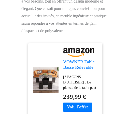
à vos besoins, tout en offrant un design moderne et
élégant. Que ce soit pour un repas convivial ou pour
accueillir des invités, ce meuble ingénieux et pratique
saura répondre à vos attentes en termes de gain
d’espace et de polyvalence.
VOWNER Table
Basse Relevable
Extensible,
[3 FAÇONS
Multifonctionnelle
D'UTILISER] : Le
4 en 1, Noir
plateau de la table peut
être soulevé dans
239,99 €
différentes directions
pour offrir deux
espaces d'utilisation