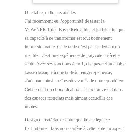
indépendants, ce qui
vous permet, à vous et
Une table, mille possibilités
à votre famille,
d'utiliser la table
J’ai récemment eu l’opportunité de tester la
séparément. Le plateau
VOWNER Table Basse Relevable, et je dois dire que
le plus grand peut être
tourné à 180 degrés
sa capacité à se transformer est tout bonnement
pour les repas. Il s'agit
impressionnante. Cette table n’est pas seulement un
donc non seulement
meuble ; c’est une expérience de polyvalence à elle
d'une table
fonctionnelle dans le
seule. Avec ses fonctions 4 en 1, elle passe d’une table
salon, mais aussi d'un
basse classique à une table à manger spacieuse,
bureau à domicile ou
s’adaptant ainsi aux besoins variés de notre quotidien.
d'une table à manger.
[STRUCTURE
Cela en fait un choix idéal pour ceux qui vivent dans
ROBUSTE ET
des espaces restreints mais aiment accueillir des
DURABLE] : Châssis
de levage hydraulique à
invités.
gaz en acier de haute
qualité, meilleur que le
Design et matériaux : entre qualité et élégance
ressort de compression
La finition en bois noir confère à cette table un aspect
traditionnel pour