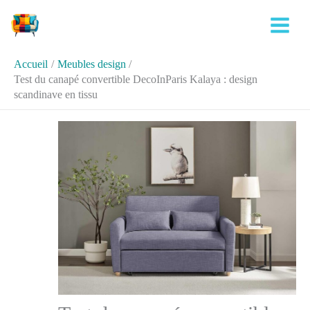
Aller
Rechercher
au
contenu
Accueil
Meubles design
Test du canapé convertible DecoInParis Kalaya : design
scandinave en tissu