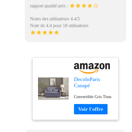
rapport qualité-prix :
Notes des utilisateurs 4.4/5
Note de 4.4 pour 18 utilisateurs
DecoInParis
Canapé
Convertible 3
Convertible Gris Tissu
Places en Tissu
Gris Kalaya