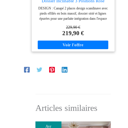
Dossier Inclinable 3 Positions Rose
DESIGN : Canapé 2 places design scandinave avec
pieds effilés en bois massif, dossier strié et lignes
épurées pour une parfaite intégration dans l'espace
intérieur de votre choix CANAPÉ CONVERTIBLE,
229,90 €
DOSSIER RÉGLABLE : Canapé convertible pour
219,90 €
profiter d'un espace de couchage suppémentaire,
dossier inclinable à 3 niveaux GRAND CONFORT
D'UTILISATION : Revêtement en tissu aspect lin
haute densité 220 g/m² très perméable à l'air et donc
très agréable au toucher par n'importe quelle condition :
chaleur ou fraicheur - Garnissage mousse haute densité
de l'assise (25D pour 20 cm d'épaisseur) et du dossier
(25D pour 15 cm d'épaisseur) : confort optimal
ROBUSTE : Structure contre-plaqué, piètement en
bois massif de caoutchouc avec patins antidérapants,
certification norme EN12520 : maximum de stabilité,
utilisation à long terme MONTAGE FACILE POUR
INSTALLATION RAPIDE : À l'aide du manuel
d'assemblage illustré fourni
Articles similaires
Avr