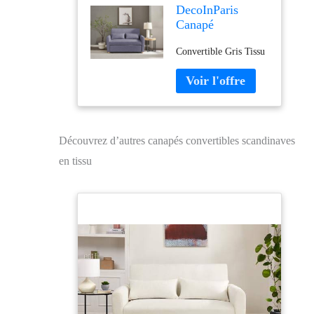
DecoInParis
Canapé
Convertible 3
Convertible Gris Tissu
Places en Tissu
Gris Kalaya
Découvrez d’autres canapés convertibles scandinaves
en tissu