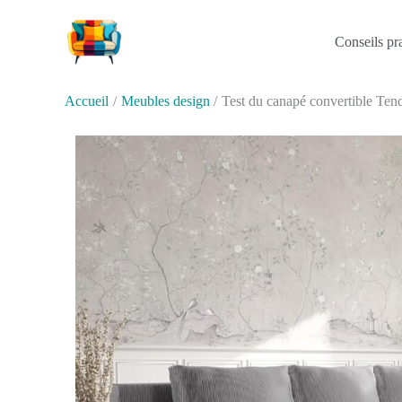
Aller
au
Conseils pr
contenu
Accueil
Meubles design
Test du canapé convertible Tende