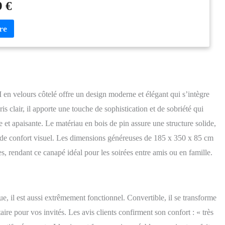
9 €
en différentes couleurs. Fabrication Européenne haute qualité. Mousse
cés. Garantie 2 ans.
velours côtelé offre un design moderne et élégant qui s’intègre
s clair, il apporte une touche de sophistication et de sobriété qui
et apaisante. Le matériau en bois de pin assure une structure solide,
t de confort visuel. Les dimensions généreuses de 185 x 350 x 85 cm
s, rendant ce canapé idéal pour les soirées entre amis ou en famille.
, il est aussi extrêmement fonctionnel. Convertible, il se transforme
re pour vos invités. Les avis clients confirment son confort : « très