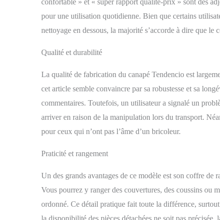
confortable » et « super rapport qualité-prix » sont des adj
pour une utilisation quotidienne. Bien que certains utilisa
nettoyage en dessous, la majorité s’accorde à dire que le 
Qualité et durabilité
La qualité de fabrication du canapé Tendencio est largemen
cet article semble convaincre par sa robustesse et sa long
commentaires. Toutefois, un utilisateur a signalé un probl
arriver en raison de la manipulation lors du transport. Né
pour ceux qui n’ont pas l’âme d’un bricoleur.
Praticité et rangement
Un des grands avantages de ce modèle est son coffre de ra
Vous pourrez y ranger des couvertures, des coussins ou mê
ordonné. Ce détail pratique fait toute la différence, surt
la disponibilité des pièces détachées ne soit pas précisée,