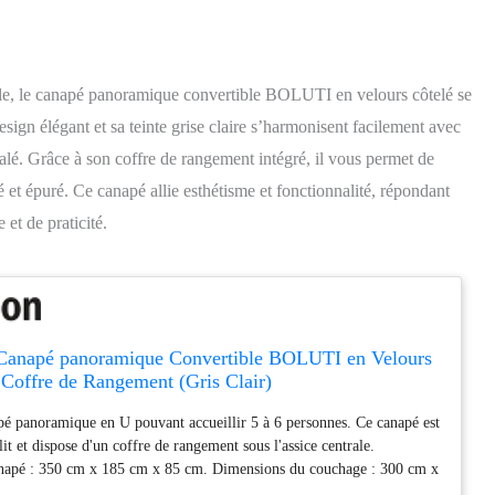
lle, le canapé panoramique convertible BOLUTI en velours côtelé se
sign élégant et sa teinte grise claire s’harmonisent facilement avec
galé. Grâce à son coffre de rangement intégré, il vous permet de
 et épuré. Ce canapé allie esthétisme et fonctionnalité, répondant
et de praticité.
Canapé panoramique Convertible BOLUTI en Velours
 Coffre de Rangement (Gris Clair)
é panoramique en U pouvant accueillir 5 à 6 personnes. Ce canapé est
lit et dispose d'un coffre de rangement sous l'assice centrale.
napé : 350 cm x 185 cm x 85 cm. Dimensions du couchage : 300 cm x
é est recouvert d'un tissu en velours côtelé très tendance et moderne.