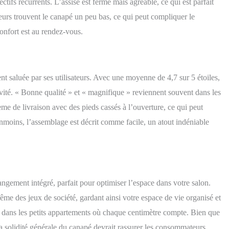
ectifs récurrents. L’assise est ferme mais agréable, ce qui est parfait
teurs trouvent le canapé un peu bas, ce qui peut compliquer le
confort est au rendez-vous.
t saluée par ses utilisateurs. Avec une moyenne de 4,7 sur 5 étoiles,
évité. « Bonne qualité » et « magnifique » reviennent souvent dans les
ème de livraison avec des pieds cassés à l’ouverture, ce qui peut
anmoins, l’assemblage est décrit comme facile, un atout indéniable
ngement intégré, parfait pour optimiser l’espace dans votre salon.
me des jeux de société, gardant ainsi votre espace de vie organisé et
out dans les petits appartements où chaque centimètre compte. Bien que
 la solidité générale du canapé devrait rassurer les consommateurs