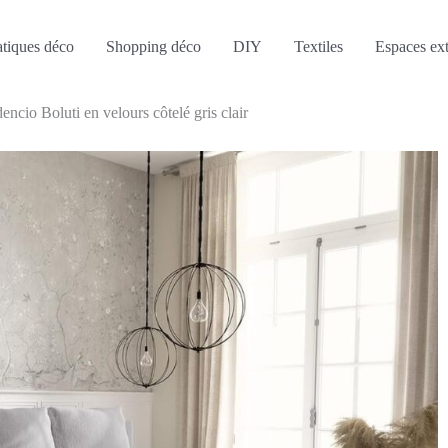
atiques déco
Shopping déco
DIY
Textiles
Espaces ext
ncio Boluti en velours côtelé gris clair