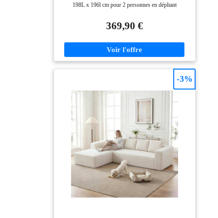
198L x 196l cm pour 2 personnes en dépliant
simplement les coussins. Une solution idéale pour
recevoir des invités ou créer un couchage confortable
369,90 €
dans un espace réduit. CONFORT ET SOUTIEN :
Détendez-vous pleinement sur ce canapé convertible 2
places grâce à son rembourrage mousse haute densité
et haute résilience de 20 cm, qui combine un accueil
moelleux avec un soutien durable. Les 2 oreillers
inclus ajoutent encore plus de confort à chaque
-3%
moment de repos. ASSISE SPACIEUSE : Profitez
d'une généreuse assise de 148 l x 75 P cm avec des
accoudoirs de 26 cm de large, parfaite pour s'étendre et
se relaxer. Idéal pour partager des moments conviviaux
en famille ou entre amis, avec un accueil confortable
pour jusqu'à 2 personnes. TOUCHER EN
CHENILLE : Habillé d'un tissu chenille doux et
agréable pour la peau, ce canapé-lit 2 places apporte
une élégance contemporaine à votre salon tout en
offrant une surface confortable. Sa bonne résistance à
l'usure garantit un confort en toute saison et un bel
aspect durable. DURABILITÉ PRÊTE À L'EMPLOI :
Conçu pour durer, ce canapé-lit repose sur une
structure en acier solide qui assure une excellente
stabilité sans oscillation. Livré en 2 colis, il est prêt à
l'emploi et ne nécessite aucun montage : déballez-le,