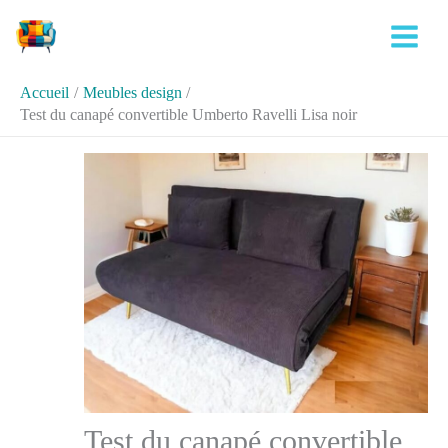
Aller
Rechercher
au
contenu
Accueil
Meubles design
Test du canapé convertible Umberto Ravelli Lisa noir
Test du canapé convertible