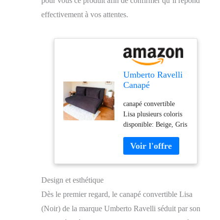
pour vous ce produit afin de confirmer qu’il répond
effectivement à vos attentes.
Umberto Ravelli
Canapé
Convertible Lisa
canapé convertible
(Noir)
Lisa plusieurs coloris
disponible: Beige, Gris
et noir
Design et esthétique
Dès le premier regard, le canapé convertible Lisa
(Noir) de la marque Umberto Ravelli séduit par son