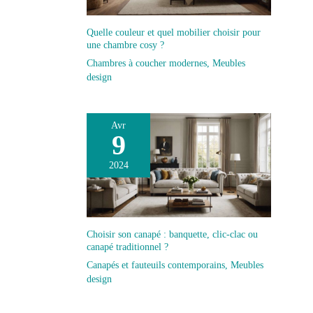
qui peut prendre entre 24 et 72 heures. Cette approche
vise à faire gagner du temps et des efforts, ce qui en
Quelle couleur et quel mobilier choisir pour
fait une solution d'ameublement simple, idéale pour les
une chambre cosy ?
personnes ayant un mode de vie actif.
Chambres à coucher modernes
,
Meubles
design
Avr
9
2024
Choisir son canapé : banquette, clic-clac ou
canapé traditionnel ?
Canapés et fauteuils contemporains
,
Meubles
design