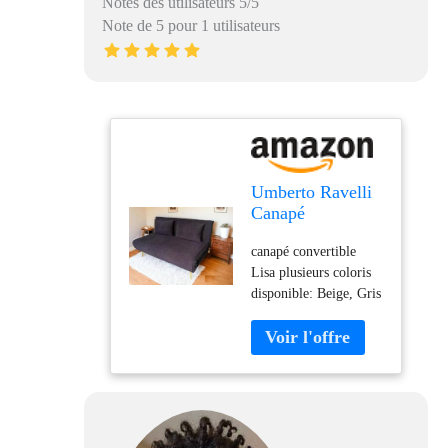
Notes des utilisateurs 5/5
Note de 5 pour 1 utilisateurs
Umberto Ravelli
Canapé
Convertible Lisa
canapé convertible
(Noir)
Lisa plusieurs coloris
disponible: Beige, Gris
et noir