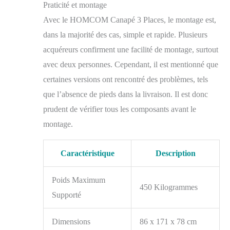
Praticité et montage
confort optimum
ROBUSTE : canapé de
Avec le HOMCOM Canapé 3 Places, le montage est,
salon avec châssis en
dans la majorité des cas, simple et rapide. Plusieurs
contreplaqué et
acquéreurs confirment une facilité de montage, surtout
piètement acier avec
patins antidérapants :
avec deux personnes. Cependant, il est mentionné que
maximum de stabilité,
certaines versions ont rencontré des problèmes, tels
aucun risque de rayure
de votre sol, usage
que l’absence de pieds dans la livraison. Il est donc
pérenne - Charge max.
prudent de vérifier tous les composants avant le
recommandée de 450
montage.
Kg (150 Kg par place)
MONTAGE FACILE
POUR
Caractéristique
Description
INSTALLATION
RAPIDE : à l'aide du
Poids Maximum
manuel d'assemblage
450 Kilogrammes
illustré fourni
Supporté
SPÉCIFICATIONS :
dim. totales 181L x 86l
Dimensions
86 x 171 x 78 cm
x 78H cm - Dim.