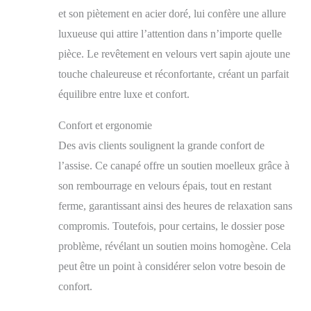
et son piètement en acier doré, lui confère une allure
sophistiqué GRAND
CONFORT
luxueuse qui attire l’attention dans n’importe quelle
D'UTILISATION :
pièce. Le revêtement en velours vert sapin ajoute une
canapé de salon 3
places en revêtement
touche chaleureuse et réconfortante, créant un parfait
aspect velours 100 %
équilibre entre luxe et confort.
polyester haute densité
(250 g/m²) très
Confort et ergonomie
perméable à l'air et très
Des avis clients soulignent la grande confort de
agréable au toucher par
n'importe quelle
l’assise. Ce canapé offre un soutien moelleux grâce à
condition : chaleur ou
son rembourrage en velours épais, tout en restant
fraicheur - Épais
garnissage mousse
ferme, garantissant ainsi des heures de relaxation sans
haute densité de l'assise
compromis. Toutefois, pour certains, le dossier pose
et dossier (16 cm,
problème, révélant un soutien moins homogène. Cela
24D) - Assise large et
profonde, dossier
peut être un point à considérer selon votre besoin de
ergonomique
confort.
légèrement incliné,
larges accoudoirs :