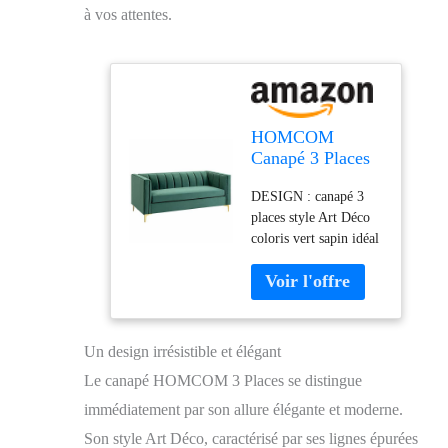
à vos attentes.
HOMCOM
Canapé 3 Places
Style Art Déco
DESIGN : canapé 3
piètement Acier
places style Art Déco
doré revêtement
coloris vert sapin idéal
Velours Vert
pour ajouter une
Sapin
touche supplémentaire
de raffinement à votre
intérieur - Belles lignes
droites avec tapissage
Un design irrésistible et élégant
en velours coutures
Le canapé HOMCOM 3 Places se distingue
apparentes et piètement
acier doré qui lui
immédiatement par son allure élégante et moderne.
confèrent une texture
Son style Art Déco, caractérisé par ses lignes épurées
et un effet visuel