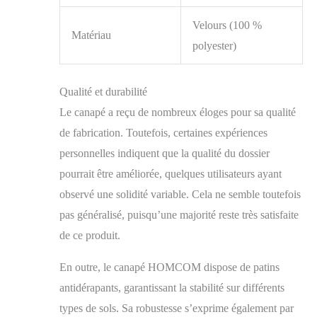
assise : 151L x 58,5l x
52H cm - Épaisseur
Velours (100 %
Matériau
coussins : 16 cm -
polyester)
Dim. accoudoirs : 86L
x 15,5l x 78H cm
Qualité et durabilité
Le canapé a reçu de nombreux éloges pour sa qualité
de fabrication. Toutefois, certaines expériences
personnelles indiquent que la qualité du dossier
pourrait être améliorée, quelques utilisateurs ayant
observé une solidité variable. Cela ne semble toutefois
pas généralisé, puisqu’une majorité reste très satisfaite
de ce produit.
En outre, le canapé HOMCOM dispose de patins
antidérapants, garantissant la stabilité sur différents
types de sols. Sa robustesse s’exprime également par