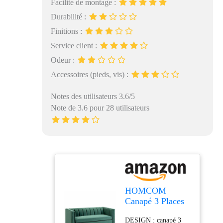
Facilité de montage :
Durabilité :
Finitions :
Service client :
Odeur :
Accessoires (pieds, vis) :
Notes des utilisateurs 3.6/5
Note de 3.6 pour 28 utilisateurs
HOMCOM
Canapé 3 Places
Style Art Déco
DESIGN : canapé 3
piètement Acier