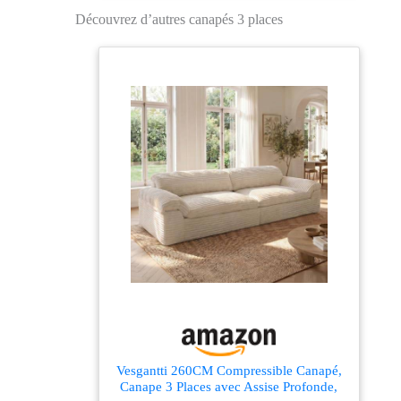
droites avec tapissage
Découvrez d’autres canapés 3 places
en velours coutures
apparentes et piètement
acier doré qui lui
confèrent une texture
et un effet visuel
sophistiqué GRAND
CONFORT
D'UTILISATION :
canapé de salon 3
places en revêtement
aspect velours 100 %
polyester haute densité
(250 g/m²) très
perméable à l'air et très
agréable au toucher par
n'importe quelle
condition : chaleur ou
fraicheur - Épais
garnissage mousse
Vesgantti 260CM Compressible Canapé,
Canape 3 Places avec Assise Profonde,
haute densité de l'assise