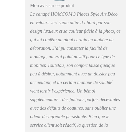
agréable au toucher par
Mon avis sur ce produit
n'importe quelle
Le canapé HOMCOM 3 Places Style Art Déco
condition : chaleur ou
fraicheur - Épais
en velours vert sapin attire d’abord par son
garnissage mousse
design luxueux et sa couleur fidèle à la photo, ce
haute densité de l'assise
et dossier (16 cm,
qui lui confère un atout certain en matière de
24D) - Assise large et
décoration. J’ai pu constater la facilité de
profonde, dossier
montage, un vrai point positif pour ce type de
ergonomique
légèrement incliné,
mobilier. Toutefois, son confort laisse quelque
larges accoudoirs :
peu à désirer, notamment avec un dossier peu
confort optimum
accueillant, et un certain manque de solidité
ROBUSTE : canapé de
salon avec châssis en
vient ternir l’expérience. Un bémol
contreplaqué et
supplémentaire : des finitions parfois décevantes
piètement acier avec
patins antidérapants :
avec des défauts de coutures, sans oublier une
maximum de stabilité,
odeur désagréable persistante. Bien que le
aucun risque de rayure
service client soit réactif, la question de la
de votre sol, usage