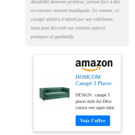
pérenne - Charge max.
durabilité demeure perplexe, surtout face à des
recommandée de 450
accessoires souvent inadéquats. En somme, ce
Kg (150 Kg par place)
canapé séduira d’abord par son esthétisme,
MONTAGE FACILE
POUR
mais peut décevoir sur certains aspects
INSTALLATION
pratiques et qualitatifs.
RAPIDE : à l'aide du
manuel d'assemblage
illustré fourni
SPÉCIFICATIONS :
dim. totales 181L x 86l
x 78H cm - Dim.
assise : 151L x 58,5l x
HOMCOM
52H cm - Épaisseur
Canapé 3 Places
coussins : 16 cm -
Style Art Déco
DESIGN : canapé 3
Dim. accoudoirs : 86L
piètement Acier
places style Art Déco
x 15,5l x 78H cm
doré revêtement
coloris vert sapin idéal
Velours Vert
pour ajouter une
Sapin
touche supplémentaire
de raffinement à votre
intérieur - Belles lignes