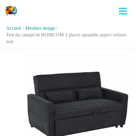
Aller
Rechercher
au
contenu
Accueil
Meubles design
Test du canapé-lit HOMCOM 2 places ajustable aspect velours
noir