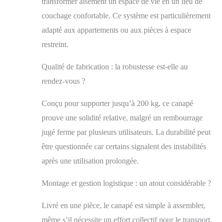
transformer aisément un espace de vie en un lieu de
position optimale.
couchage confortable. Ce système est particulièrement
Matériaux de qualité
supérieure pour un
adapté aux appartements ou aux pièces à espace
maximum de confort
restreint.
: profitez d'un
confort d'assise
Qualité de fabrication : la robustesse est-elle au
supérieur avec des
coussins rembourrés
rendez-vous ?
luxuriants, complétés
par deux coussins
Conçu pour supporter jusqu’à 200 kg, ce canapé
supplémentaires et
prouve une solidité relative, malgré un rembourrage
un accoudoir utile.
jugé ferme par plusieurs utilisateurs. La durabilité peut
La housse en tissu
doux du canapé avec
être questionnée car certains signalent des instabilités
fonction lit est
après une utilisation prolongée.
agréable sur la peau
et augmente la
Montage et gestion logistique : un atout considérable ?
sensation de bien-
être lorsque vous
êtes assis. Robuste et
Livré en une pièce, le canapé est simple à assembler,
durable : le cadre
même s’il nécessite un effort collectif pour le transport.