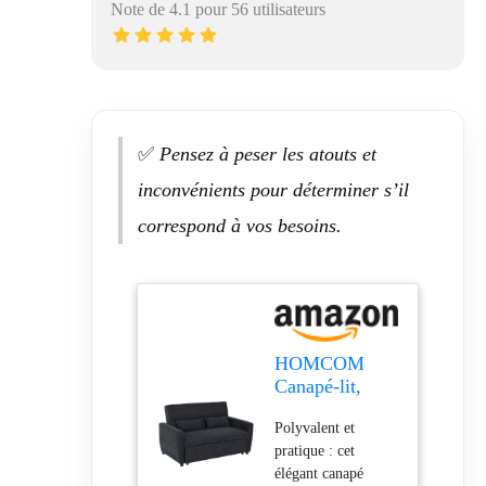
Note de 4.1 pour 56 utilisateurs
✅
Pensez à peser les atouts et
inconvénients pour déterminer s’il
correspond à vos besoins.
HOMCOM
Canapé-lit,
canapé 2
Polyvalent et
places avec
pratique : cet
fonction lit,
élégant canapé
dossier