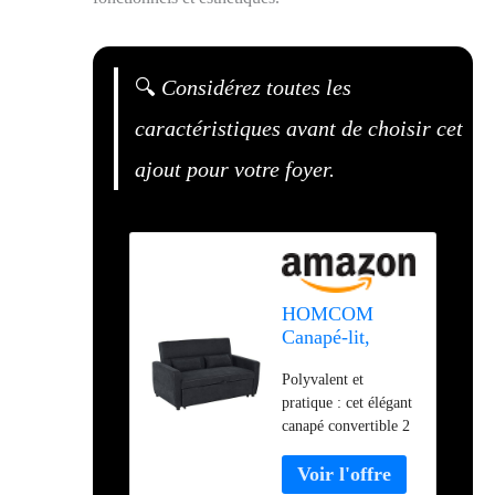
🔍
Considérez toutes les
caractéristiques avant de choisir cet
ajout pour votre foyer.
HOMCOM
Canapé-lit,
canapé 2 places
Polyvalent et
avec fonction
pratique : cet élégant
lit, dossier
canapé convertible 2
réglable, canapé
en 1 allie un design
rembourré avec
élégant et une
coussin à jeter,