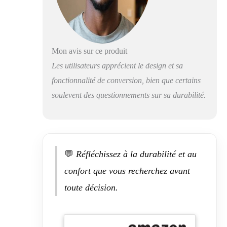
Grâce aux roulettes
qui glissent en
douceur, vous
pouvez déplacer le
canapé 2 places
Mon avis sur ce produit
sans effort dans la
position optimale.
Les utilisateurs apprécient le design et sa
Matériaux de
fonctionnalité de conversion, bien que certains
qualité supérieure
soulevent des questionnements sur sa durabilité.
pour un maximum
de confort :
profitez d'un
confort d'assise
supérieur avec des
coussins
💬
Réfléchissez à la durabilité et au
rembourrés
confort que vous recherchez avant
luxuriants,
complétés par deux
toute décision.
coussins
supplémentaires et
un accoudoir utile.
La housse en tissu