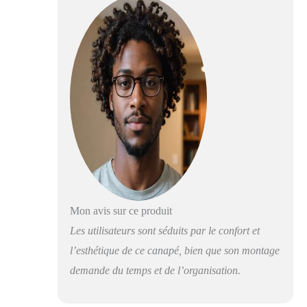
un excellent soutien
du dos et des
lombaires. Il peut
également servir de
canapé-lit pour un
couchage d’appoint
dans différents
agencements
intérieurs
Instructions de
montage détaillées :
Ce canapé d’angle
modulable est livré
en plusieurs
sections pour
Mon avis sur ce produit
faciliter le
Les utilisateurs sont séduits par le confort et
transport. Tous les
l’esthétique de ce canapé, bien que son montage
outils nécessaires,
un manuel illustré
demande du temps et de l’organisation.
et un guide vidéo
sont inclus pour un