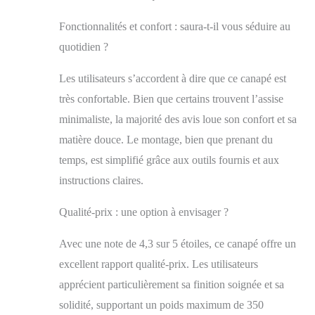
modulable est livré
en plusieurs sections
Fonctionnalités et confort : saura-t-il vous séduire au
pour faciliter le
quotidien ?
transport. Tous les
outils nécessaires, un
Les utilisateurs s’accordent à dire que ce canapé est
manuel illustré et un
guide vidéo sont
très confortable. Bien que certains trouvent l’assise
inclus pour un
minimaliste, la majorité des avis loue son confort et sa
montage rapide.
matière douce. Le montage, bien que prenant du
L’utilisation d’outils
électriques peut
temps, est simplifié grâce aux outils fournis et aux
accélérer
instructions claires.
l’assemblage. Les
coussins en mousse
Qualité-prix : une option à envisager ?
haute densité
garantissent un
Avec une note de 4,3 sur 5 étoiles, ce canapé offre un
confort durable –
tapotez-les
excellent rapport qualité-prix. Les utilisateurs
doucement après
apprécient particulièrement sa finition soignée et sa
déballage pour qu’ils
solidité, supportant un poids maximum de 350
reprennent