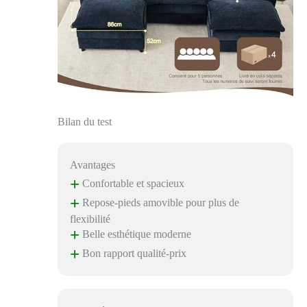
pour chaque pièce :
Ce canapé en U
s’intègre facilement
dans divers espaces :
salon, chambre,
appartement, salle de
jeux ou chambre
d’amis. Son assise
généreusement
Bilan du test
rembourrée offre un
coin douillet pour
que les enfants
Avantages
puissent lire, se
+
Confortable et spacieux
reposer ou jouer. Un
+
choix pratique et
Repose-pieds amovible pour plus de
multifonction pour
flexibilité
tout intérieur
+
Belle esthétique moderne
familial moderne
+
Bon rapport qualité-prix
Tissu en chenille :
Revêtu d’un tissu
chenille doux et
moelleux, ce canapé