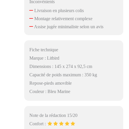
Inconvénients
de salon allie
–
élégance raffinée et
Livraison en plusieurs colis
–
praticité au
Montage relativement complexe
quotidien. Le tissu
–
Assise jugée minimaliste selon un avis
résistant est facile à
entretenir : lavable
en machine et
compatible avec le
Fiche technique
sèche-linge. Sa
Marque : Litbird
texture lisse et sa
brillance subtile
Dimensions : 145 x 274 x 92,5 cm
s’intègrent
Capacité de poids maximum : 350 kg
parfaitement à tous
les styles d’intérieur,
Repose-pieds amovible
notamment au look
Couleur : Bleu Marine
cloud couch.
Note de la rédaction 15/20
Confort :