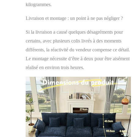
rapidement leur
kilogrammes.
forme Solide et
spacieux : Doté d’un
Livraison et montage : un point à ne pas négliger ?
cadre en acier
robuste et de
Si la livraison a causé quelques désagréments pour
coussins à double
densité, ce grand
certains, avec plusieurs colis livrés à des moments
canapé assure à la
différents, la réactivité du vendeur compense ce détail.
fois stabilité et
Le montage nécessite d’être à deux pour être aisément
confort. Avec une
longueur totale de
réalisé en environ trois heures.
274 cm, il peut
accueillir jusqu’à
cinq personnes. Il
peut être utilisé seul
ou combiné avec
d’autres modules
pour créer une
configuration plus
grande selon vos
besoins Polyvalent