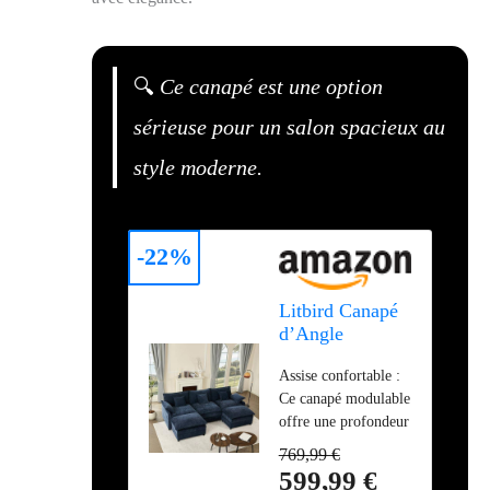
🔍
Ce canapé est une option
sérieuse pour un salon spacieux au
style moderne.
-22%
Litbird Canapé
d’Angle
Modulable en U
Assise confortable :
274 cm – 3
Ce canapé modulable
Places avec
offre une profondeur
Repose-Pieds
d’assise généreuse de
Amovible –
769,99 €
63 cm et comprend
Canapé Profond
599,99 €