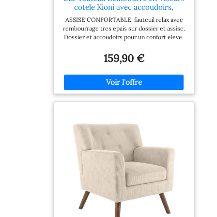
cotele Kioni avec accoudoirs,
Fauteuil Bergere Jusqu a 150 kg,
ASSISE CONFORTABLE: fauteuil relax avec
Fauteuil Relax et TV pour Salon
rembourrage tres epais sur dossier et assise.
Couleur:Gris
Dossier et accoudoirs pour un confort eleve.
STYLE MODERNE: fauteuil au design actuel et
epure. Lignes nettes, revetement rembourre
159,90 €
avec boutonnage, pieds en bois brun
harmonieux. MATERIAUX SOLIDES: pieds en
bois d hevea robuste, dur et durable. Charge
max 150 kg. Revetement en velours cotele
resistant et elegant. USAGE POLYVALENT:
fauteuil ideal pour se detendre, lire, regarder
la television. Parfait pour salon, coin lecture,
chambre ou salle d attente. PROTECTION DU
SOL: patins sous les pieds pour eviter les
rayures et proteger les surfaces sensibles.