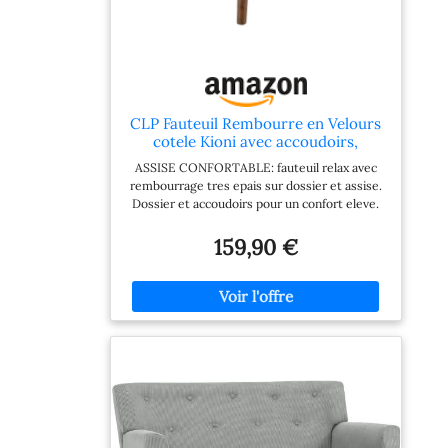
CLP Fauteuil Rembourre en Velours
cotele Kioni avec accoudoirs,
Fauteuil Bergere Jusqu a 150 kg,
ASSISE CONFORTABLE: fauteuil relax avec
Fauteuil Relax et TV pour Salon
rembourrage tres epais sur dossier et assise.
Couleur:crème
Dossier et accoudoirs pour un confort eleve.
STYLE MODERNE: fauteuil au design actuel et
epure. Lignes nettes, revetement rembourre
159,90 €
avec boutonnage, pieds en bois brun
harmonieux. MATERIAUX SOLIDES: pieds en
bois d hevea robuste, dur et durable. Charge
max 150 kg. Revetement en velours cotele
resistant et elegant. USAGE POLYVALENT:
fauteuil ideal pour se detendre, lire, regarder
la television. Parfait pour salon, coin lecture,
chambre ou salle d attente. PROTECTION DU
SOL: patins sous les pieds pour eviter les
rayures et proteger les surfaces sensibles.