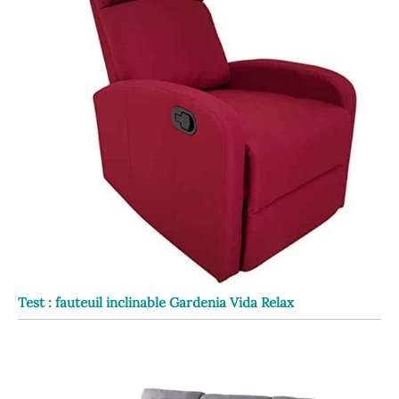
Test : fauteuil inclinable Gardenia Vida Relax