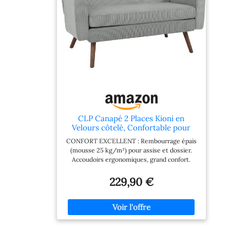
CLP Canapé 2 Places Kioni en
Velours côtelé, Confortable pour
Salon, Rembourrage Moelleux, Pieds
CONFORT EXCELLENT : Rembourrage épais
en Bois d'hévéa, Charge Max. 240 kg
(mousse 25 kg/m³) pour assise et dossier.
Couleur:Gris
Accoudoirs ergonomiques, grand confort.
L'assise de 100 cm accueille 2 personnes.
DESIGN MODERNE : Canapé 2 places au
229,90 €
design contemporain, adapté à tous les styles.
Revêtement capitonné chic et pieds en bois
brun. MATÉRIAUX PREMIUM : Pieds en bois
d'hévéa robustes pour une grande durabilité.
Supporte 240 kg. Revêtement en velours