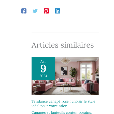
côtelé, chic et résistant. POLYVALENT : Pour
détente, lecture, TV. Idéal salon, chambre,
coin lecture et petits espaces. SÛR ET
SIMPLE : Patins de protection pour sols.
Montage rapide grâce aux éléments pré-
assemblés et guide illustré.
Articles similaires
Avr
9
2024
Tendance canapé rose : choisir le style
idéal pour votre salon
Canapés et fauteuils contemporains
,