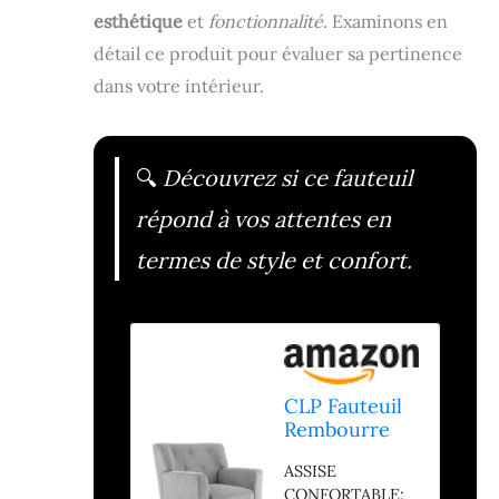
esthétique
et
fonctionnalité
. Examinons en
détail ce produit pour évaluer sa pertinence
dans votre intérieur.
🔍
Découvrez si ce fauteuil
répond à vos attentes en
termes de style et confort.
CLP Fauteuil
Rembourre
en Velours
ASSISE
cotele Kioni
CONFORTABLE: