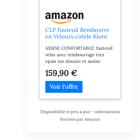
CLP Fauteuil Rembourre
en Velours cotele Kioni
avec accoudoirs, Fauteuil
ASSISE CONFORTABLE: fauteuil
Bergere Jusqu a 150 kg,
relax avec rembourrage tres
Fauteuil Relax et TV pour
epais sur dossier et assise.
Salon Couleur:Gris
Dossier et accoudoirs pour un
159,90 €
confort eleve. STYLE MODERNE:
fauteuil au design actuel et
epure. Lignes nettes,
revetement rembourre avec
boutonnage, pieds en bois brun
harmonieux. MATERIAUX
Disponibilité et prix à jour – informations
SOLIDES: pieds en bois d hevea
fournies par Amazon
robuste, dur et durable. Charge
max 150 kg. Revetement en
velours cotele resistant et