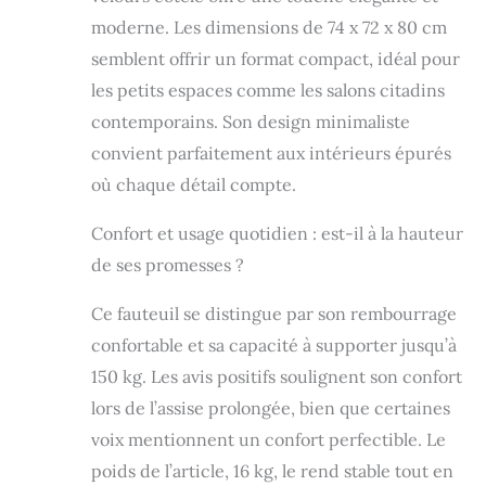
en bois d hevea
moderne. Les dimensions de 74 x 72 x 80 cm
robuste, dur et
durable. Charge
semblent offrir un format compact, idéal pour
max 150 kg.
les petits espaces comme les salons citadins
Revetement en
contemporains. Son design minimaliste
velours cotele
resistant et
convient parfaitement aux intérieurs épurés
elegant. USAGE
où chaque détail compte.
POLYVALENT:
fauteuil ideal
Confort et usage quotidien : est-il à la hauteur
pour se
detendre, lire,
de ses promesses ?
regarder la
television. Parfait
Ce fauteuil se distingue par son rembourrage
pour salon, coin
confortable et sa capacité à supporter jusqu’à
lecture, chambre
150 kg. Les avis positifs soulignent son confort
ou salle d
attente.
lors de l’assise prolongée, bien que certaines
PROTECTION DU
voix mentionnent un confort perfectible. Le
SOL: patins sous
les pieds pour
poids de l’article, 16 kg, le rend stable tout en