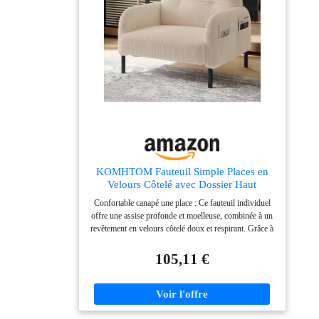
KOMHTOM Fauteuil Simple Places en
Velours Côtelé avec Dossier Haut
Confortable, 4 Poches et Pieds en Métal -
Confortable canapé une place : Ce fauteuil individuel
Canapé d'angle Moderne pour Salon,
offre une assise profonde et moelleuse, combinée à un
Chambre à Coucher et Bureau (Beige - 1
revêtement en velours côtelé doux et respirant. Grâce à
Place)
son dossier ergonomique, il assure un soutien optimal
du dos, idéal pour lire, regarder la télévision ou
105,11 €
simplement se détendre pendant des heures sans
fatigue Poche latérale pratique : Équipé d’une poche
latérale fonctionnelle, ce fauteuil permet de garder à
portée de main la télécommande, votre smartphone, un
livre ou d’autres objets du quotidien. Un détail