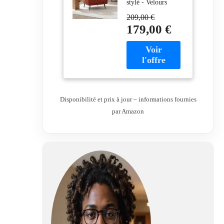
stylé - Velours
côtelé tout en
209,00 €
douceur - Couleur
179,00 €
terracotta
chaleureuse -
Produit livré en kit
Disponibilité et prix à jour – informations fournies
par Amazon