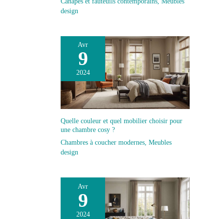
Canapés et fauteuils contemporains
,
Meubles
design
Avr
9
2024
Quelle couleur et quel mobilier choisir pour
une chambre cosy ?
Chambres à coucher modernes
,
Meubles
design
Avr
9
2024