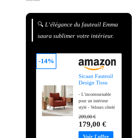
🔍
L’élégance du fauteuil Emma
saura sublimer votre intérieur.
-14%
Sicaan Fauteuil
Design Tissu
Velours côtelé
- L'incontournable
Terracotta -
pour un intérieur
Emma
stylé - Velours côtelé
tout en douceur -
209,00 €
Couleur terracotta
179,00 €
chaleureuse - Produit
livré en kit