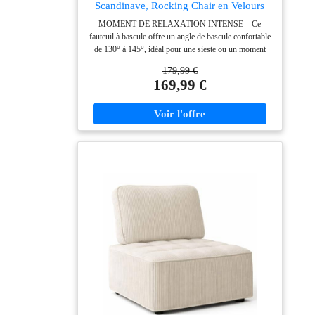
Scandinave, Rocking Chair en Velours
Côtelé, Chaise à Bascule Allaitement,
MOMENT DE RELAXATION INTENSE – Ce
Pieds en Bois d’Hévéa, pour Salon
fauteuil à bascule offre un angle de bascule confortable
Chambre, Beige
de 130° à 145°, idéal pour une sieste ou un moment
apaisant dans votre rocking chair. CONFORT
179,99 €
SUPÉRIEUR XXL – Cette chaise berçante grand
169,99 €
format adopte un velours côtelé premium et un
rembourrage extra-épais haute densité pour un confort
enveloppant. SOUTIEN ERGONOMIQUE – Le
dossier haut et les accoudoirs du fauteuil à bascule
épousent la forme du corps, offrant un soutien optimal
lors de la lecture ou du repos. STRUCTURE HAUT
DE GAMME – Ce rocking chair premium est conçu
avec un cadre en acier renforcé et une base en bois
massif, assurant stabilité et capacité de 120 kg.
DESIGN ÉLÉGANT et MONTAGE FACILE – Ce
fauteuil lounge à bascule se monte en quelques minutes
grâce aux pièces numérotées, et s’intègre parfaitement
dans le salon ou la chambre.