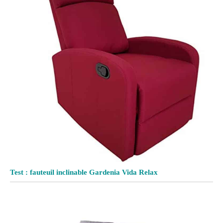
Test : fauteuil inclinable Gardenia Vida Relax