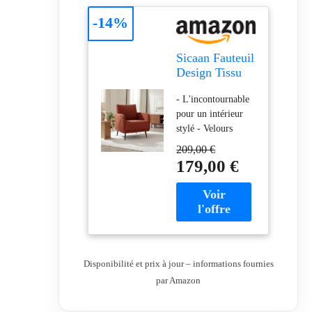
-14%
Sicaan Fauteuil
Design Tissu
Velours côtelé
- L'incontournable
Terracotta -
pour un intérieur
Emma
stylé - Velours
côtelé tout en
209,00 €
douceur - Couleur
179,00 €
terracotta
chaleureuse -
Produit livré en kit
Disponibilité et prix à jour – informations fournies
par Amazon