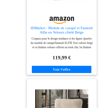
IDMarket - Module de canapé et Fauteuil
Alfie en Velours côtelé Beige
Craquez pour le design tendance et les lignes épurées
du module de canapé/fauteuil ALFIE Son coloris beige
et sa finition velours offrent un look chic Sa finition
côtelé apportera une touche d'élégance à votre salon
Son assise garnie de mousse et son dossier rembourré
119,99 €
apporte un confort supérieur - Structure en bois
Dimensions de l'assise : L.74 x p.74 x H.83,50 cm