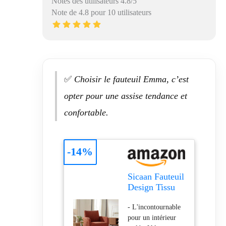
Notes des utilisateurs 4.8/5
Note de 4.8 pour 10 utilisateurs
✅
Choisir le fauteuil Emma, c’est
opter pour une assise tendance et
confortable.
-14%
Sicaan Fauteuil
Design Tissu
Velours côtelé
- L'incontournable
Terracotta -
pour un intérieur
Emma