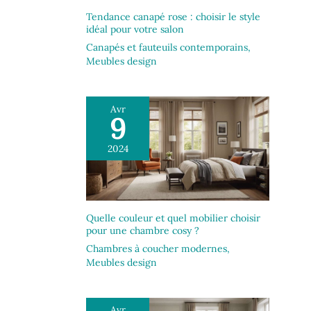
Grâce à un guide de montage détaillé et facile
Tendance canapé rose : choisir le style
à comprendre, ce fauteuil relax se monte sans
idéal pour votre salon
outil et en seulement 20 minutes. Prêt à
l’emploi, sans aucun effort.
Canapés et fauteuils contemporains
,
Meubles design
Avr
9
2024
Quelle couleur et quel mobilier choisir
pour une chambre cosy ?
Chambres à coucher modernes
,
Meubles design
Avr