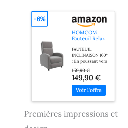
-6%
HOMCOM
Fauteuil Relax
Dossier
FAUTEUIL
Réglable 160°
INCLINAISON 160°
Repose-Pieds
: En poussant vers
Intégré Gris
l'arrière avec le
159,90 €
poids de votre
149,90 €
corps, vous
pourrez atteindre
une position
inclinée avec le
repose-pieds
relevé. Ce fauteuil
Premières impressions et
relax de salon est
particulièrement
adapté au salon,