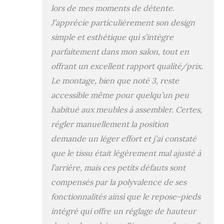
Revêtu d'un tissu
lors de mes moments de détente.
respirant effet lin
J’apprécie particulièrement son design
et rembourré de
mousse haute
simple et esthétique qui s’intègre
densité 24kg/m³
parfaitement dans mon salon, tout en
avec un système
offrant un excellent rapport qualité/prix.
de ressorts
ensachés, notre
Le montage, bien que noté 3, reste
fauteuil relax
accessible même pour quelqu’un peu
manuel offre
habitué aux meubles à assembler. Certes,
douceur, élasticité
et rebond pour la
régler manuellement la position
détente
demande un léger effort et j’ai constaté
REVÊTEMENT DE
QUALITÉ : Fauteuil
que le tissu était légèrement mal ajusté à
de salon à
l’arrière, mais ces petits défauts sont
revêtement en
compensés par la polyvalence de ses
polyester aspect
lin très perméable
fonctionnalités ainsi que le repose-pieds
à l'air et donc très
intégré qui offre un réglage de hauteur
agréable au