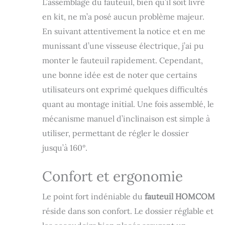
L’assemblage du fauteuil, bien qu’il soit livré
et rembourré de
en kit, ne m’a posé aucun problème majeur.
mousse haute
densité 24kg/m³
En suivant attentivement la notice et en me
avec un système
munissant d’une visseuse électrique, j’ai pu
de ressorts
ensachés, notre
monter le fauteuil rapidement. Cependant,
fauteuil relax
une bonne idée est de noter que certains
manuel offre
utilisateurs ont exprimé quelques difficultés
douceur, élasticité
et rebond pour la
quant au montage initial. Une fois assemblé, le
détente
mécanisme manuel d’inclinaison est simple à
REVÊTEMENT DE
QUALITÉ : Fauteuil
utiliser, permettant de régler le dossier
de salon à
jusqu’à 160°.
revêtement en
polyester aspect
Confort et ergonomie
lin très perméable
à l'air et donc très
agréable au
Le point fort indéniable du
fauteuil HOMCOM
toucher par
réside dans son confort. Le dossier réglable et
n'importe quelle