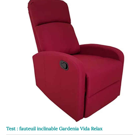
Test : fauteuil inclinable Gardenia Vida Relax