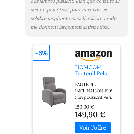
des jambes plaisant. Bien que ce fauteuil
toucher par
n'importe quelle
soit un peu étroit pour certains, sa
condition : chaleur
solidité inspirante et sa livraison rapide
ou fraicheur
SPÉCIFICATIONS :
me donnent largement satisfaction.
Dim. totales : 64L x
86l x 102H cm -
Dim. incliné : 64L x
161l x 77H cm -
-6%
Charge max.
recommandée :
HOMCOM
120kg - Convient
Fauteuil Relax
pour des
Dossier
personnes de
FAUTEUIL
Réglable 160°
moins d'une taille
INCLINAISON 160°
Repose-Pieds
de moins de 185
: En poussant vers
Intégré Gris
cm
l'arrière avec le
159,90 €
poids de votre
149,90 €
corps, vous
pourrez atteindre
une position