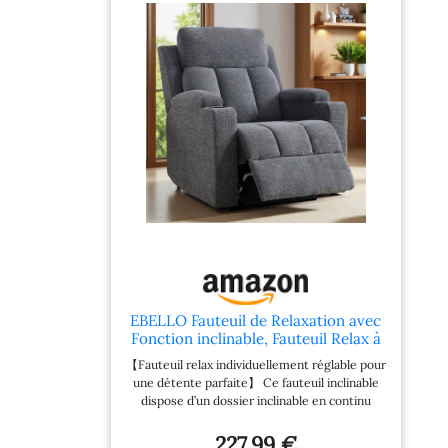
fauteuil inclinable, avec une charge maximale
de 120 kg, s’avère un allié idéal pour vos
moments de détente. Sa structure en
panneaux épais résiste aux chocs, vous
proposant une assise stable en sécurité Coin
cosy : Un canapé à 1 place qui transforme
n'importe quel espace en un espace
décontracté. Que ce soit dans le salon, le
bureau ou la chambre, il vous invite à la
détente. Passez un moment de
repos/film/café et savourez votre temps libre
Pieds de protection: Monté sur des patins
antidérapants, ce fauteuil d'appoint salon
préserve vos sols avec style. Grâce à ces
éléments, déplacez-le en toute discrétion,
sans craindre de laisser des traces
EBELLO Fauteuil de Relaxation avec
Fonction inclinable, Fauteuil Relax à
réglage Manuel, Fauteuil TV avec
【Fauteuil relax individuellement réglable pour
Porte-gobelet, Fauteuil inclinable
une détente parfaite】 Ce fauteuil inclinable
avec accoudoirs et Repose-Pieds
dispose d’un dossier inclinable en continu
pour Salon, Gris foncé
(jusqu’à 160°) et d’un repose-pieds extensible,
commandés par un système de tirage par
227,99 €