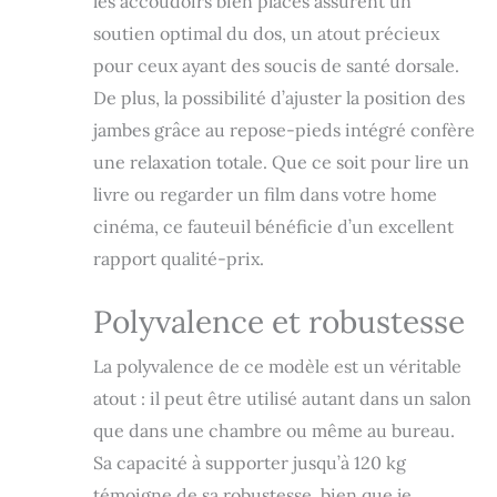
les accoudoirs bien placés assurent un
condition : chaleur
ou fraicheur
soutien optimal du dos, un atout précieux
SPÉCIFICATIONS :
pour ceux ayant des soucis de santé dorsale.
Dim. totales : 64L x
De plus, la possibilité d’ajuster la position des
86l x 102H cm -
Dim. incliné : 64L x
jambes grâce au repose-pieds intégré confère
161l x 77H cm -
une relaxation totale. Que ce soit pour lire un
Charge max.
recommandée :
livre ou regarder un film dans votre home
120kg - Convient
cinéma, ce fauteuil bénéficie d’un excellent
pour des
rapport qualité-prix.
personnes de
moins d'une taille
de moins de 185
Polyvalence et robustesse
cm
La polyvalence de ce modèle est un véritable
atout : il peut être utilisé autant dans un salon
que dans une chambre ou même au bureau.
Sa capacité à supporter jusqu’à 120 kg
témoigne de sa robustesse, bien que je