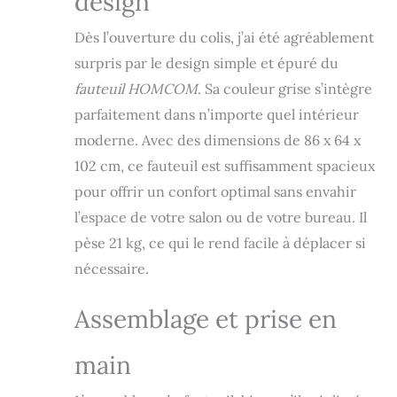
design
mais aussi au
bureau FAUTEUIL
Dès l’ouverture du colis, j’ai été agréablement
AVEC REPOSE-
surpris par le design simple et épuré du
PIEDS INTEGRÉ :
fauteuil HOMCOM
. Sa couleur grise s’intègre
Ce fauteuil
relaxant est parfait
parfaitement dans n’importe quel intérieur
pour gagner de la
moderne. Avec des dimensions de 86 x 64 x
place lorsque vous
102 cm, ce fauteuil est suffisamment spacieux
ne l'utilisez pas.
Vous aimerez vous
pour offrir un confort optimal sans envahir
y prélasser, les
l’espace de votre salon ou de votre bureau. Il
jambes relevées,
pour soulager votre
pèse 21 kg, ce qui le rend facile à déplacer si
tension artérielle si
nécessaire.
vous êtes resté
debout toute la
Assemblage et prise en
journée, par
exemple ASSISE
CONFORTABLE :
main
Revêtu d'un tissu
respirant effet lin