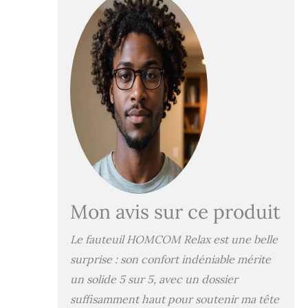
particulièrement
adapté au salon,
mais aussi au
bureau FAUTEUIL
AVEC REPOSE-
PIEDS INTEGRÉ :
Ce fauteuil
relaxant est parfait
pour gagner de la
place lorsque vous
ne l'utilisez pas.
Vous aimerez vous
y prélasser, les
jambes relevées,
Mon avis sur ce produit
pour soulager votre
tension artérielle si
Le fauteuil HOMCOM Relax est une belle
vous êtes resté
debout toute la
surprise : son confort indéniable mérite
journée, par
un solide 5 sur 5, avec un dossier
exemple ASSISE
suffisamment haut pour soutenir ma tête
CONFORTABLE :