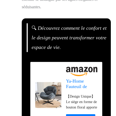
séduisantes.
🔍
Découvrez comment le confort et
le design peuvent transformer votre
espace de vie.
Ya-Home
Fauteuil de
Salon Pivotant
【Design Unique】
360° en
Le siège en forme de
Chenille, Bleu
bouton floral apporte
une touche