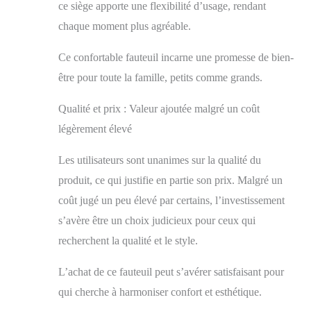
ce siège apporte une flexibilité d’usage, rendant
conception à double
couche ajoute une
chaque moment plus agréable.
touche d’élégance
tout en renforçant la
Ce confortable fauteuil incarne une promesse de bien-
stabilité de la
être pour toute la famille, petits comme grands.
structure.
【Installation
Qualité et prix : Valeur ajoutée malgré un coût
Facile】
L'assemblage ne
légèrement élevé
nécessite que de
simples vis, et des
Les utilisateurs sont unanimes sur la qualité du
instructions sont
produit, ce qui justifie en partie son prix. Malgré un
incluses dans le
coût jugé un peu élevé par certains, l’investissement
carton pour faciliter
l'installation.
s’avère être un choix judicieux pour ceux qui
recherchent la qualité et le style.
L’achat de ce fauteuil peut s’avérer satisfaisant pour
qui cherche à harmoniser confort et esthétique.