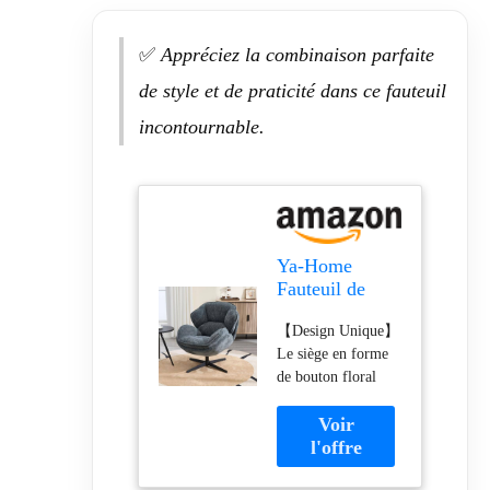
✅
Appréciez la combinaison parfaite
de style et de praticité dans ce fauteuil
incontournable.
Ya-Home
Fauteuil de
Salon Pivotant
【Design Unique】
360° en
Le siège en forme
Chenille, Bleu
de bouton floral
apporte une touche
esthétique moderne
à votre
espace.L'alliance de