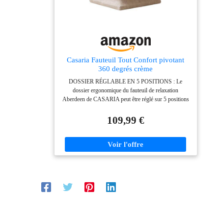
pouvez facilement obtenir un fauteuil lounge
confortable 【Service client】Nous fournissons
également un excellent service client. Vous pouvez
nous contacter à tout moment pour toute question sur
les chaises d'appoint
Casaria Fauteuil Tout Confort pivotant
360 degrés crème
DOSSIER RÉGLABLE EN 5 POSITIONS : Le
dossier ergonomique du fauteuil de relaxation
Aberdeen de CASARIA peut être réglé sur 5 positions
différentes avec des angles d'inclinaison allant jusqu'à
120°. Le rembourrage de l'assise rajoute davantage de
109,99 €
confort, que vous soyez assis droit ou incliné en
arrière. CONFORT 24H/24 : Le fauteuil de relaxation
peut être tourné à 360°. De par sa configuration
pratique, vous pouvez le placer comme bon vous
semble : face à un extérieur avec vue sur le jardin, en
face d'une bibliothèque ou d'un écran en l'utilisant
comme siège de gaming. REMBOURRAGE
ROBUSTE : Le rembourrage extra moelleux de 13 cm
d'épaisseur est très confortable. La housse en 100%
polyester est résistante, durable et facile à nettoyer.
RÉSISTANT ET STABLE : Le pied en acier (avec