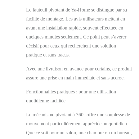
effort. 【Chenille de
Haute Qualité】
Le fauteuil pivotant de Ya-Home se distingue par sa
Recouvert d'un tissu
facilité de montage. Les avis utilisateurs mettent en
chenille doux et
respirant,le fauteuil
avant une installation rapide, souvent effectuée en
est rembourré de
quelques minutes seulement. Ce point peut s’avérer
éponge haute densité
décisif pour ceux qui recherchent une solution
pour un soutien
ferme et durable.Le
pratique et sans tracas.
coussin d'assise
extra-épais garantit
Avec une livraison en avance pour certains, ce produit
un confort moelleux
assure une prise en main immédiate et sans accroc.
même après des
heures d'utilisation.
Fonctionnalités pratiques : pour une utilisation
【Adapté à Tous les
Espaces】Ce fauteuil
quotidienne facilitée
moderne s’intègre
harmonieusement à
Le mécanisme pivotant à 360° offre une souplesse de
tous les intérieurs :
mouvement particulièrement appréciée au quotidien.
salon, chambre,
bureau ou coin
Que ce soit pour un salon, une chambre ou un bureau,
lecture. La