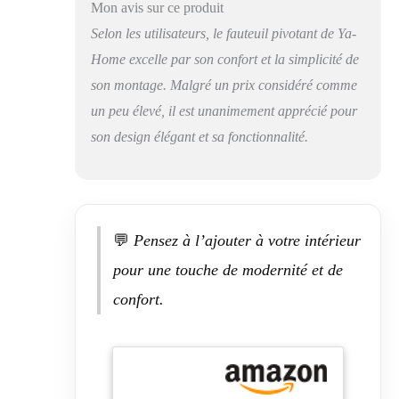
Mon avis sur ce produit
et respirant,le
fauteuil est
Selon les utilisateurs, le fauteuil pivotant de Ya-
rembourré de
Home excelle par son confort et la simplicité de
éponge haute
son montage. Malgré un prix considéré comme
densité pour un
soutien ferme et
un peu élevé, il est unanimement apprécié pour
durable.Le coussin
son design élégant et sa fonctionnalité.
d'assise extra-épais
garantit un confort
moelleux même
après des heures
d'utilisation.
【Adapté à Tous
💬
Pensez à l’ajouter à votre intérieur
les Espaces】Ce
pour une touche de modernité et de
fauteuil moderne
s’intègre
confort.
harmonieusement à
tous les intérieurs :
salon, chambre,
bureau ou coin
lecture. La