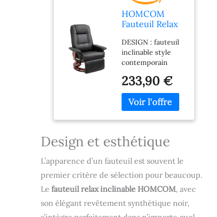
HOMCOM
Fauteuil Relax
Inclinable
DESIGN : fauteuil
Pivotant
inclinable style
Revêtement
contemporain
Synthétique
épuré et élégant
Noir
233,90 €
afin d'ajouter une
touche
supplémentaire
déco. à votre
intérieur GRAND
CONFORT :
Design et esthétique
fauteuil de
relaxation avec
L’apparence d’un fauteuil est souvent le
accoudoirs, assise,
dossier et appui-
premier critère de sélection pour beaucoup.
tête grand confort
Le
fauteuil relax inclinable HOMCOM
, avec
rembourrage
son élégant revêtement synthétique noir,
mousse haute
densité