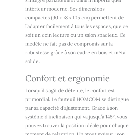
s’intègre parfaitement dans n’importe quel
POLYVALENT ET
intérieur moderne. Ses dimensions
PRATIQUE :
compactes (90 x 78 x 105 cm) permettent de
inclinaison de la
chaise de
l’adapter facilement à tous les espaces, que ce
relaxation réglable
soit un coin lecture ou un salon spacieux. Ce
jusqu'à 145° et
pivotant à 360° :
modèle ne fait pas de compromis sur la
idéal pour
robustesse grâce à son cadre en bois et métal
s'adapter à toutes
solide.
situations, lire,
regarder la
télévision, faire la
Confort et ergonomie
sieste, discuter,
etc... MATÉRIAUX
Lorsqu’il s’agit de détente, le confort est
DE QUALITÉ :
primordial. Le fauteuil HOMCOM se distingue
fauteuil relax de
salon avec pied
par sa capacité d’ajustement. Grâce à son
rond en bois massif
système d’inclinaison qui va jusqu’à 145°, vous
résistant pour une
pouvez trouver la position idéale pour chaque
stabilité optimale,
revêtement
moment de relaxation. Un atout majeur : son