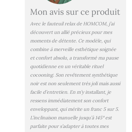
pivotant à 360° :
Mon avis sur ce produit
idéal pour
s'adapter à toutes
Avec le fauteuil relax de HOMCOM, j’ai
situations, lire,
regarder la
découvert un allié précieux pour mes
télévision, faire la
moments de détente. Ce modèle, qui
sieste, discuter,
combine à merveille esthétique soignée
etc... MATÉRIAUX
DE QUALITÉ :
et confort absolu, a transformé ma pause
fauteuil relax de
quotidienne en un véritable rituel
salon avec pied
rond en bois massif
cocooning. Son revêtement synthétique
résistant pour une
noir est non seulement très joli mais aussi
stabilité optimale,
facile d’entretien. En m’y installant, je
revêtement
fauteuil et repose-
ressens immédiatement son confort
pieds en
enveloppant, qui mérite un franc 5 sur 5.
revêtement
L’inclinaison manuelle jusqu’à 145° est
synthétique,
confort
parfaite pour s’adapter à toutes mes
d'utilisation et