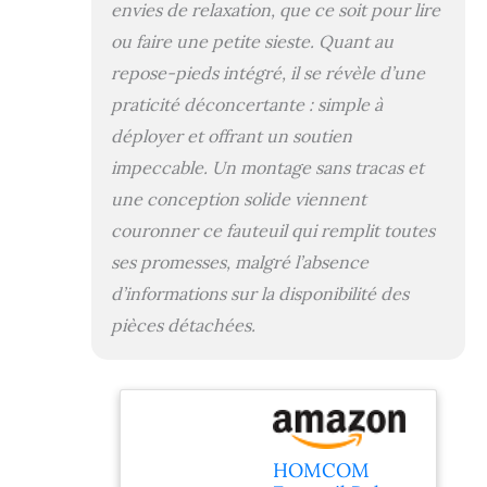
envies de relaxation, que ce soit pour lire
entretien facile
SPÉCIFICATIONS :
ou faire une petite sieste. Quant au
dim. totales : 78L x
repose-pieds intégré, il se révèle d’une
87l x 100H cm -
praticité déconcertante : simple à
dim. inclinées : 78L
x 151l x 89H cm -
déployer et offrant un soutien
dim. assise : 52L x
impeccable. Un montage sans tracas et
52l x 45H cm -
hauteur accoudoirs
une conception solide viennent
: 53 cm - charge
couronner ce fauteuil qui remplit toutes
max.
ses promesses, malgré l’absence
recommandée : 120
Kg. Pour des
d’informations sur la disponibilité des
utilisateurs
pièces détachées.
mesurant jusqu'à
185 cm
HOMCOM