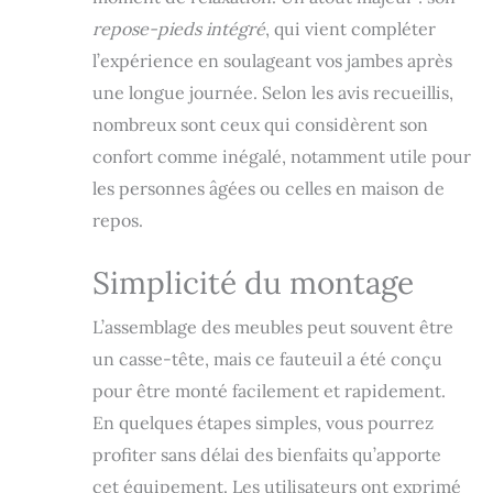
fauteuil et repose-
repose-pieds intégré
, qui vient compléter
pieds en
revêtement
l’expérience en soulageant vos jambes après
synthétique,
une longue journée. Selon les avis recueillis,
confort
nombreux sont ceux qui considèrent son
d'utilisation et
entretien facile
confort comme inégalé, notamment utile pour
SPÉCIFICATIONS :
les personnes âgées ou celles en maison de
dim. totales : 78L x
87l x 100H cm -
repos.
dim. inclinées : 78L
x 151l x 89H cm -
Simplicité du montage
dim. assise : 52L x
52l x 45H cm -
L’assemblage des meubles peut souvent être
hauteur accoudoirs
: 53 cm - charge
un casse-tête, mais ce fauteuil a été conçu
max.
pour être monté facilement et rapidement.
recommandée : 120
En quelques étapes simples, vous pourrez
Kg. Pour des
utilisateurs
profiter sans délai des bienfaits qu’apporte
mesurant jusqu'à
cet équipement. Les utilisateurs ont exprimé