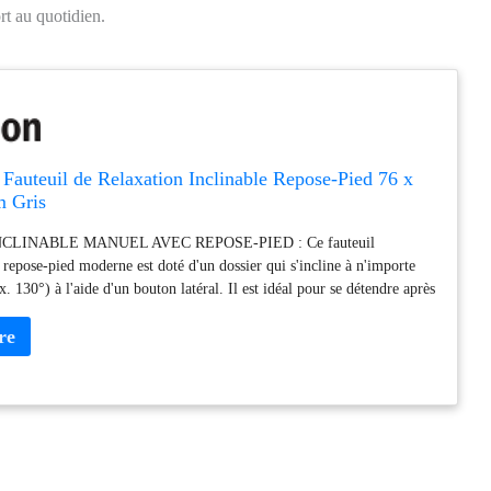
rt au quotidien.
teuil de Relaxation Inclinable Repose-Pied 76 x
m Gris
CLINABLE MANUEL AVEC REPOSE-PIED : Ce fauteuil
 repose-pied moderne est doté d'un dossier qui s'incline à n'importe
. 130°) à l'aide d'un bouton latéral. Il est idéal pour se détendre après
urnée FLEXIBLE ET CONFORTABLE : Profitez d'une détente totale
 pivotante à 360°, qui font de ce fauteuil inclinable pivotant un
lyvalent pour n'importe quelle pièce CONFORT MAXIMAL : Dossier
s évasés et assise en mousse épaisse 24kg/m ³, le tout recouvert d'un
ent synthétique, ce fauteuil inclinable est un havre de confort dans
e vie SOLIDE ET STABLE : Le cadre en bois forme une base robuste,
bilité du fauteuil de relaxation avec repose-pied. Les repose-pieds
e sol des rayures SPÉCIFICATIONS : Dimensions droit : 76L x 85l x