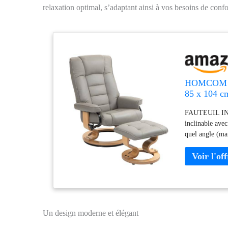
relaxation optimal, s’adaptant ainsi à vos besoins de confo
HOMCOM Fau
85 x 104 c
FAUTEUIL IN
inclinable avec
quel angle (max
une longue jo
grâce à la base
complément po
haut, accoudoir
élégant revêtem
tout espace d
assurant la sta
Un design moderne et élégant
protègent votr