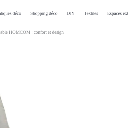
atiques déco
Shopping déco
DIY
Textiles
Espaces ext
clinable HOMCOM : confort et design