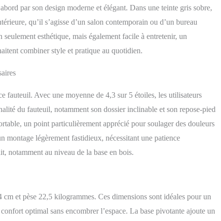
sions en position allongée : 76L x 117l x 89H cm. Dimensions du
ord par son design moderne et élégant. Dans une teinte gris sobre,
 48L x 43l x 38H cm. Charge max. recommandée : 150 kg. Assemblage
intérieure, qu’il s’agisse d’un salon contemporain ou d’un bureau
 seulement esthétique, mais également facile à entretenir, un
itent combiner style et pratique au quotidien.
aires
e fauteuil. Avec une moyenne de 4,3 sur 5 étoiles, les utilisateurs
nalité du fauteuil, notamment son dossier inclinable et son repose-pied
nfortable, un point particulièrement apprécié pour soulager des douleurs
un montage légèrement fastidieux, nécessitant une patience
ait, notamment au niveau de la base en bois.
4 cm et pèse 22,5 kilogrammes. Ces dimensions sont idéales pour un
confort optimal sans encombrer l’espace. La base pivotante ajoute un