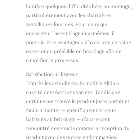
poreuse et très
lumière quelques difficultés liées au montage,
résistante. Il s'agit
donc d'un meuble
particulièrement avec les charnières
qui se nettoie
métalliques fournies. Pour ceux qui
facilement et
envisagent l’assemblage eux-mêmes, il
rapidement avec
un chiffon humide.
pourrait être avantageux d’avoir une certaine
Montage
expérience préalable en bricolage afin de
nécessaire ; avec
fixation et
simplifier le processus.
instructions
incluses (français
Satisfaction utilisateur
non garanti).
D’après les avis clients, le modèle Alida a
suscité des réactions variées. Tandis que
certains ont trouvé le produit juste parfait et
facile à monter — spécifiquement ceux
habitués au bricolage — d’autres ont
rencontré des soucis comme la réception du
produit avec des pièces endommagées.