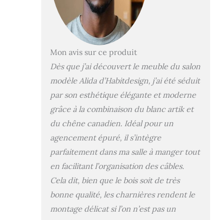
(hauteur x largeur
x profondeur).
Module supérieur :
35 x 105 x 29 cm
(hauteur x largeur
Mon avis sur ce produit
x profondeur).
Dès que j’ai découvert le meuble du salon
Étagère suspendue
: 3 x 95 x 21 cm (H
modèle Alida d’Habitdesign, j’ai été séduit
x l x P) Fabriqué en
par son esthétique élégante et moderne
panneau de
grâce à la combinaison du blanc artik et
particules
mélaminé de haute
du chêne canadien. Idéal pour un
qualité et durable.
agencement épuré, il s’intègre
Produit certifié par
parfaitement dans ma salle à manger tout
la PEFC
(Association
en facilitant l’organisation des câbles.
espagnole pour la
Cela dit, bien que le bois soit de très
durabilité des
forêts). Produit
bonne qualité, les charnières rendent le
fabriqué en
montage délicat si l’on n’est pas un
Espagne. Ce type