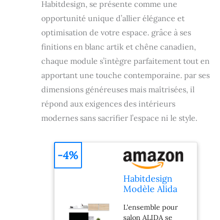
Habitdesign, se présente comme une
opportunité unique d’allier élégance et
optimisation de votre espace. grâce à ses
finitions en blanc artik et chêne canadien,
chaque module s’intègre parfaitement tout en
apportant une touche contemporaine. par ses
dimensions généreuses mais maîtrisées, il
répond aux exigences des intérieurs
modernes sans sacrifier l’espace ni le style.
-4%
Habitdesign
Modèle Alida
Meuble de
L'ensemble pour
Salon Moderne
salon ALIDA se
Finition Blanc «