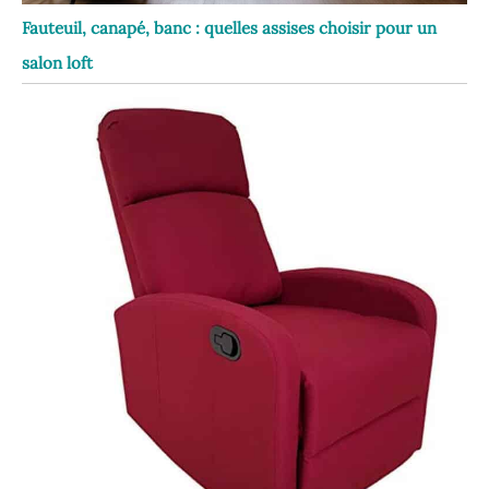
Fauteuil, canapé, banc : quelles assises choisir pour un
salon loft