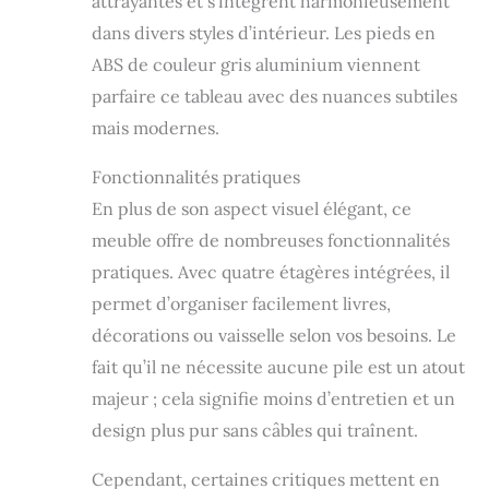
attrayantes et s’intègrent harmonieusement
Module supérieur :
dans divers styles d’intérieur. Les pieds en
35 x 105 x 29 cm
(hauteur x largeur
ABS de couleur gris aluminium viennent
x profondeur).
parfaire ce tableau avec des nuances subtiles
Étagère suspendue
: 3 x 95 x 21 cm (H
mais modernes.
x l x P) Fabriqué en
panneau de
Fonctionnalités pratiques
particules
En plus de son aspect visuel élégant, ce
mélaminé de haute
meuble offre de nombreuses fonctionnalités
qualité et durable.
Produit certifié par
pratiques. Avec quatre étagères intégrées, il
la PEFC
permet d’organiser facilement livres,
(Association
espagnole pour la
décorations ou vaisselle selon vos besoins. Le
durabilité des
fait qu’il ne nécessite aucune pile est un atout
forêts). Produit
majeur ; cela signifie moins d’entretien et un
fabriqué en
Espagne. Ce type
design plus pur sans câbles qui traînent.
de matériau a une
surface non
Cependant, certaines critiques mettent en