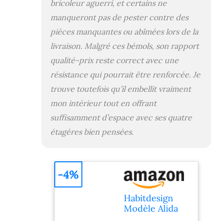
bricoleur aguerri, et certains ne
de matériau a une
surface non
manqueront pas de pester contre des
poreuse et très
pièces manquantes ou abîmées lors de la
résistante. Il s'agit
livraison. Malgré ces bémols, son rapport
donc d'un meuble
qui se nettoie
qualité-prix reste correct avec une
facilement et
résistance qui pourrait être renforcée. Je
rapidement avec
un chiffon humide.
trouve toutefois qu’il embellit vraiment
Montage
mon intérieur tout en offrant
nécessaire ; avec
suffisamment d’espace avec ses quatre
fixation et
instructions
étagères bien pensées.
incluses (français
non garanti).
-4%
Habitdesign
Modèle Alida
Meuble de