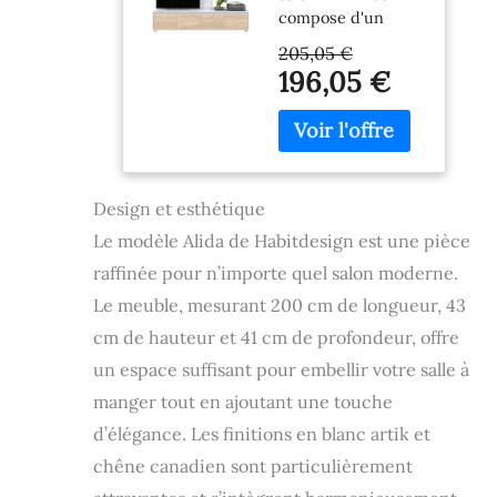
compose d'un
Artik » et
meuble bas TV de
chêne
205,05 €
2m de long avec 4
Canadien,
196,05 €
portes, d'un
Dimensions :
module suspendu
200 x 43 x 41
à 2 portes et d'une
cm (l x H x P).
étagère extérieure.
Alida est un
meuble de salon et
Design et esthétique
de salle à manger
Le modèle Alida de Habitdesign est une pièce
de style moderne,
raffinée pour n’importe quel salon moderne.
avec une grande
capacité pour
Le meuble, mesurant 200 cm de longueur, 43
ranger livres,
cm de hauteur et 41 cm de profondeur, offre
accessoires et
vaisselle.
un espace suffisant pour embellir votre salle à
Dimensions :
manger tout en ajoutant une touche
Meuble TV : 43 x
d’élégance. Les finitions en blanc artik et
200 x 41 cm
(hauteur x largeur
chêne canadien sont particulièrement
x profondeur).