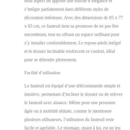
tissu aspect lin apporte une touche d’élégance et
être réglé dans
s’intègre parfaitement dans différents styles de
n'importe quelle
position par la
décoration intérieure. Avec des dimensions de 85 x 77
télécommande, jusqu'à
x 65 cm, ce fauteuil tient sa promesse de ne pas être
160 degrés. Idéal pour
encombrant, tout en offrant un espace suffisant pour
lire, regarder la
télévision ou faire une
s’y installer confortablement. Le repose-pieds intégré
sieste. Le repose-pieds
et le dossier inclinable renforcent ce confort, idéal
intégré vous permet
d'étirer vos jambes et
pour se détendre pleinement.
de maintenir une
posture corporelle
Facilité d’utilisation
détendue. FACILE À
UTILISER AVEC LA
Le fauteuil est équipé d’une télécommande simple et
TÉLÉCOMMANDE
intuitive, permettant d’incliner le dossier ou de relever
ET LA POCHE
LATÉRALE :
le fauteuil avec aisance. Même pour une personne
Contrôlez l'inclination
âgée ou à mobilité réduite, comme le mentionne
de votre fauteuil relax
plusieurs utilisateurs, l’utilisation du fauteuil reste
de salon à l'aide de la
télécommande filaire
facile et agréable. Le montage, quant à lui, est un jeu