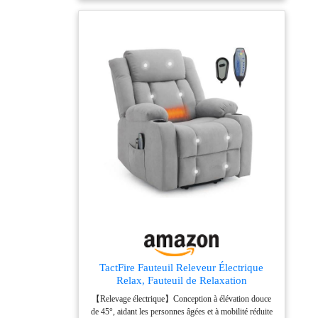
avec un sac de rangement intégré qui peut être utilisé
x 82P x 139H cm.
pour ranger des télécommandes, des magazines ou
Dimensions de l'assise
d'autres objets 【Design ergonomique】Tissu en lin
: 46l x 53P x 47H cm.
respirant, rembourrage épais, porte-gobelets et poche
Poids maximal
latérale pour un rangement pratique 【Assemblage
supporté : 120 kg.
rapide】Livré en 2 colis, pas besoin d'outils, montage
simple en quelques étapes
TactFire Fauteuil Releveur Électrique
Relax, Fauteuil de Relaxation
【Relevage électrique】Conception à élévation douce
de 45°, aidant les personnes âgées et à mobilité réduite