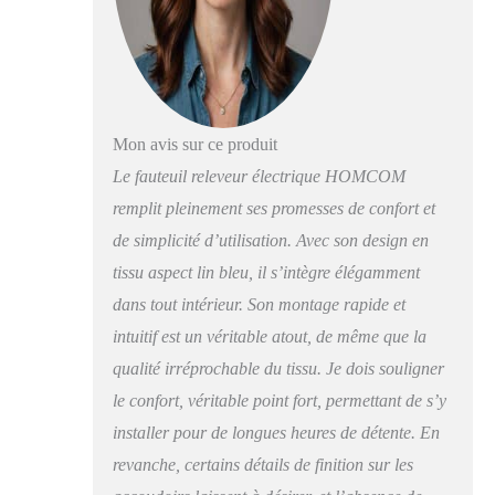
télécommande, jusqu'à
160 degrés. Idéal pour
lire, regarder la
télévision ou faire une
sieste. Le repose-pieds
intégré vous permet
Mon avis sur ce produit
d'étirer vos jambes et
Le fauteuil releveur électrique HOMCOM
de maintenir une
posture corporelle
remplit pleinement ses promesses de confort et
détendue. FACILE À
de simplicité d’utilisation. Avec son design en
UTILISER AVEC LA
tissu aspect lin bleu, il s’intègre élégamment
TÉLÉCOMMANDE
ET LA POCHE
dans tout intérieur. Son montage rapide et
LATÉRALE :
intuitif est un véritable atout, de même que la
Contrôlez l'inclination
qualité irréprochable du tissu. Je dois souligner
de votre fauteuil relax
de salon à l'aide de la
le confort, véritable point fort, permettant de s’y
télécommande filaire
installer pour de longues heures de détente. En
intégrée. Ce fauteuil de
relaxation comprend
revanche, certains détails de finition sur les
une poche latérale pour