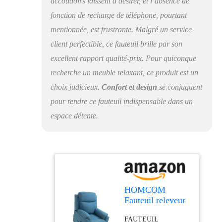
accoudoirs laissent à désirer, et l’absence de
ranger la
fonction de recharge de téléphone, pourtant
télécommande et
d'autres objets.
mentionnée, est frustrante. Malgré un service
SOLIDE ET
client perfectible, ce fauteuil brille par son
CONFORTABLE :
excellent rapport qualité-prix. Pour quiconque
Revêtu d'un tissu
respirant aspect lin et
recherche un meuble relaxant, ce produit est un
d'un épais rembourrage
choix judicieux.
Confort et design
se conjuguent
en mousse (dossier de
22 cm) avec système
pour rendre ce fauteuil indispensable dans un
de ressorts ensachés,
espace détente.
notre fauteuil
inclinable offre un
confort exceptionnel.
Extensible, il vous
permet de vous
allonger et de vous
détendre. La structure
HOMCOM
en acier assure une
Fauteuil releveur
stabilité maximale.
électrique Dossier
SPÉCIFICATIONS :
FAUTEUIL
inclinable 120kg