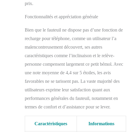
en acier assure une
prix.
stabilité maximale.
SPÉCIFICATIONS :
Fonctionnalités et appréciation générale
En position debout :
83l x 89P x 102H cm.
Bien que le fauteuil ne dispose pas d’une fonction de
En inclinaison : 83l x
162P x 75H cm. En
recharge pour téléphone, comme un utilisateur l’a
position de levage : 83l
malencontreusement découvert, ses autres
x 82P x 139H cm.
caractéristiques comme l’inclinaison et le relève-
Dimensions de l'assise
: 46l x 53P x 47H cm.
personne compensent largement ce petit bémol. Avec
Poids maximal
une note moyenne de 4,4 sur 5 étoiles, les avis
supporté : 120 kg.
favorables ne se tarissent pas. La vaste majorité des
utilisateurs exprime leur satisfaction quant aux
performances générales du fauteuil, notamment en
termes de confort et d’assistance pour se lever.
Caractéristiques
Informations