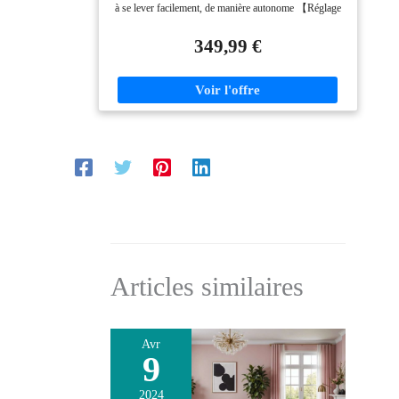
à se lever facilement, de manière autonome 【Réglage
multi-angles】Inclinaison électrique de 90° à 160°,
avec repose-pieds extensible, idéal pour lire, se reposer
349,99 €
ou regarder un film 【Massage et chauffage】8 points
de massage vibrants + fonction chauffante, soulageant
les douleurs dorsales et la fatigue musculaire 【Sac de
rangemen】Ce fauteuil de massage relaxant est livré
avec un sac de rangement intégré qui peut être utilisé
pour ranger des télécommandes, des magazines ou
d'autres objets 【Design ergonomique】Tissu en lin
respirant, rembourrage épais, porte-gobelets et poche
latérale pour un rangement pratique 【Assemblage
rapide】Livré en 2 colis, pas besoin d'outils, montage
simple en quelques étapes
Articles similaires
Avr
9
2024