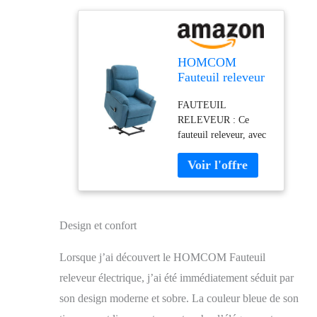
HOMCOM
Fauteuil releveur
électrique Dossier
FAUTEUIL
inclinable 120kg
RELEVEUR : Ce
Bleu
fauteuil releveur, avec
un angle de
soulèvement allant
jusqu'à 70°, est conçu
pour fournir un soutien
robuste aux personnes
ayant des difficultés à
Design et confort
se lever seul, parfait
pour les seniors ou
Lorsque j’ai découvert le HOMCOM Fauteuil
ceux avec des
releveur électrique, j’ai été immédiatement séduit par
problèmes de mobilité.
INCLINABLE : Ce
son design moderne et sobre. La couleur bleue de son
fauteuil inclinable peut