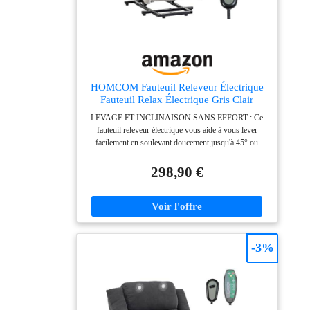
sieste. Le repose-pieds
intégré vous permet
d'étirer vos jambes et
de maintenir une
posture corporelle
détendue. FACILE À
HOMCOM Fauteuil Releveur Électrique
UTILISER AVEC LA
Fauteuil Relax Électrique Gris Clair
TÉLÉCOMMANDE
LEVAGE ET INCLINAISON SANS EFFORT : Ce
ET LA POCHE
fauteuil releveur électrique vous aide à vous lever
LATÉRALE :
facilement en soulevant doucement jusqu'à 45° ou
Contrôlez l'inclination
s'incline presque à plat à 155° pour une relaxation
de votre fauteuil relax
totale. Contrôlez-le simplement grâce à sa
298,90 €
de salon à l'aide de la
télécommande filaire, pratique et sûre - idéal pour les
personnes âgées ou ayant besoin d'un soutien
télécommande filaire
supplémentaire. SOUTIEN ERGONOMIQUE :
intégrée. Ce fauteuil de
Profitez d'une assise ultra confortable de 13 cm
relaxation comprend
d'épaisseur, composée de rembourrage mousse à haute
une poche latérale pour
résilience associé à des ressorts ensachés pour un
-3%
ranger la
parfait équilibre entre maintien et soulagement des
télécommande et
points de pression. Son haut dossier moelleux de 69
cm et ses accoudoirs larges vous enveloppent pour une
d'autres objets.
détente optimale. REVÊTEMENT EN CHENILLE
SOLIDE ET
DOUCE : Recouvert d'un tissu chenille doux, texturé