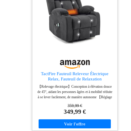
CONFORTABLE :
et respirant, ce fauteuil releveur est agréable au toucher
Revêtu d'un tissu
et apporte une note cosy à votre intérieur. Résistant et
respirant aspect lin et
confortable, il est parfait pour la lecture, la détente ou
d'un épais rembourrage
regarder la télévision en toute sérénité. STRUCTURE
ROBUSTE : Conçu avec des panneaux multicouches
en mousse (dossier de
et une structure en acier, ce fauteuil de relaxation offre
22 cm) avec système
robustesse et stabilité supérieure. Il supporte une
de ressorts ensachés,
charge max. recommandée de 158 kg et convient aux
notre fauteuil
personnes mesurant de 150 à 190 cm, pour que chacun
inclinable offre un
trouve facilement sa position idéale. DIMENSIONS
confort exceptionnel.
PARFAITES & MONTAGE RAPIDE : Avec des
dimensions totales de 69l x 91P x 106H cm (en
Extensible, il vous
position verticale), ce fauteuil releveur électrique trouve
permet de vous
facilement sa place dans le salon, la chambre ou le
TactFire Fauteuil Releveur Électrique
allonger et de vous
bureau. Son installation est rapide et facile, grâce à des
Relax, Fauteuil de Relaxation
détendre. La structure
éléments bien identifiés et des instructions claires, sans
en acier assure une
【Relevage électrique】Conception à élévation douce
aucun outil requis.
de 45°, aidant les personnes âgées et à mobilité réduite
stabilité maximale.
à se lever facilement, de manière autonome 【Réglage
SPÉCIFICATIONS :
multi-angles】Inclinaison électrique de 90° à 160°,
En position debout :
359,99 €
avec repose-pieds extensible, idéal pour lire, se reposer
349,99 €
83l x 89P x 102H cm.
ou regarder un film 【Massage et chauffage】8 points
En inclinaison : 83l x
de massage vibrants + fonction chauffante, soulageant
162P x 75H cm. En
les douleurs dorsales et la fatigue musculaire 【Sac de
rangemen】Ce fauteuil de massage relaxant est livré
position de levage : 83l