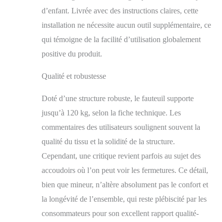
intégrée. Ce fauteuil de
d’enfant. Livrée avec des instructions claires, cette
relaxation comprend
une poche latérale pour
installation ne nécessite aucun outil supplémentaire, ce
ranger la
qui témoigne de la facilité d’utilisation globalement
télécommande et
positive du produit.
d'autres objets.
SOLIDE ET
Qualité et robustesse
CONFORTABLE :
Revêtu d'un tissu
respirant aspect lin et
Doté d’une structure robuste, le fauteuil supporte
d'un épais rembourrage
jusqu’à 120 kg, selon la fiche technique. Les
en mousse (dossier de
commentaires des utilisateurs soulignent souvent la
22 cm) avec système
de ressorts ensachés,
qualité du tissu et la solidité de la structure.
notre fauteuil
Cependant, une critique revient parfois au sujet des
inclinable offre un
accoudoirs où l’on peut voir les fermetures. Ce détail,
confort exceptionnel.
Extensible, il vous
bien que mineur, n’altère absolument pas le confort et
permet de vous
la longévité de l’ensemble, qui reste plébiscité par les
allonger et de vous
détendre. La structure
consommateurs pour son excellent rapport qualité-