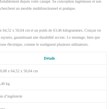
onfortablement depuis votre canapé. Sa conception ingénieuse et son
 familiaux. Garantie de marque, Matériaux Écologiques – Vie moderne
echerchent un meuble multifonctionnel et pratique.
 table basse Homary utilise du bois certifié FSC, adhérant au
durable. Qualité Supérieure pour une Longévité Élevée​: Conçue pour
ages intensifs, cette table bénéficie d’un traitement anti-rayures et
 renforcée. Son design épuré et moderne s'adapte à divers styles,
thétique de l'espace.
 x 64,52 x 50,04 cm et un poids de 63,46 kilogrammes. Conçue en
aux rayures, garantissant une durabilité accrue. Le montage, bien que
euse électrique, comme le soulignent plusieurs utilisateurs.
Détails
0,08 x 64,52 x 50,04 cm
,46 kg
is d’ingénierie
anc