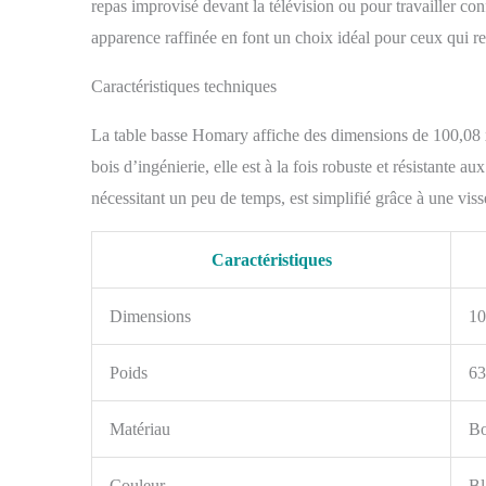
repas improvisé devant la télévision ou pour travailler c
travail, repas
apparence raffinée en font un choix idéal pour ceux qui r
et élégante: La
développement 
résister aux us
Caractéristiques techniques
d’une structure
rehaussant l'es
La table basse Homary affiche des dimensions de 100,08
bois d’ingénierie, elle est à la fois robuste et résistante 
nécessitant un peu de temps, est simplifié grâce à une viss
Caractéristiques
Dimensions
10
Poids
63
Matériau
Bo
Couleur
Bl