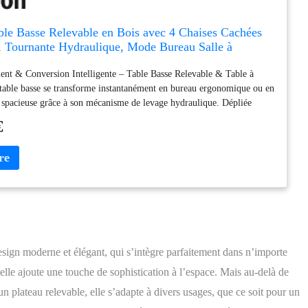
le Basse Relevable en Bois avec 4 Chaises Cachées
, Tournante Hydraulique, Mode Bureau Salle à
ngement Intégré, Meuble Moderne Multi-Fonction
ent & Conversion Intelligente – Table Basse Relevable & Table à
 table basse se transforme instantanément en bureau ergonomique ou en
 spacieuse grâce à son ​mécanisme de levage hydraulique. Dépliée
le accueille 8 personnes. Avec ses 4 chaises de salle à manger cachées
€
ins moelleux, elle s’adapte parfaitement aux petits espaces (salon,
de travail) tout en conservant une esthétique intemporelle. Matériaux
cture Robuste – Table Basse Bois Élégante​: Fabriquée en bois
ble allie solidité et élégance. Les roues universelles verrouillables
e stabilité optimale, tandis que le ​design scandinave minimaliste​
utes les ambiances, de la maison moderne au loft industriel. Rangement
tionnalités Cachées – Optimisation de l’Espace​: Profitez d’un espace
pacieux (30L) pour cacher objets de bureau, couverts ou documents.
ulissants et la structure rabattable permettent de garder votre espace
ign moderne et élégant, qui s’intègre parfaitement dans n’importe
 dans les logements restreints. Technologie Ergonomique – Poulies
 elle ajoute une touche de sophistication à l’espace. Mais au-delà de
odes d’Utilisation​: Le système de poulies silencieuses facilite le
andis que le pivotement à 360° offre une polyvalence inégalée. Les 3
un plateau relevable, elle s’adapte à divers usages, que ce soit pour un
sse, bureau, table à manger) s’adaptent à toutes vos activités : lecture,