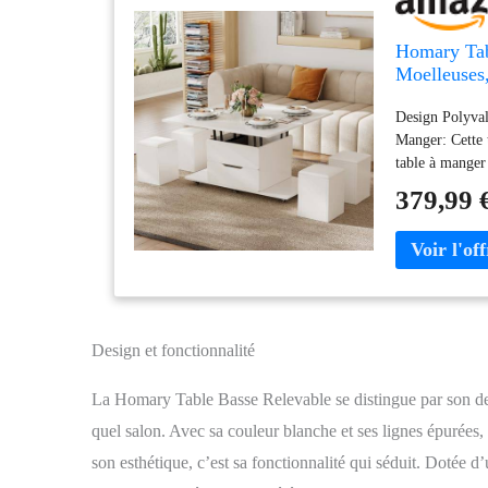
Homary Tab
Moelleuses
Manger, Ra
Design Polyval
Blanc
Manger​: Cette
table à manger
entièrement, el
379,99 
dotées de couss
bureau, espace 
Premium & Stru
massif, cette ta
garantissent un
s’intègre à to
Intégré & Fonc
Design et fonctionnalité
de rangement s
Les panneaux co
La Homary Table Basse Relevable se distingue par son des
organisé, même
quel salon. Avec sa couleur blanche et ses lignes épurées,
Intégrées & 3 M
déplacement, t
son esthétique, c’est sa fonctionnalité qui séduit. Dotée d’
modes (table ba