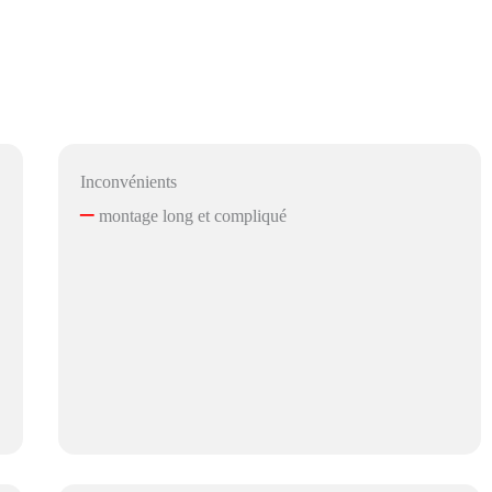
Inconvénients
–
montage long et compliqué