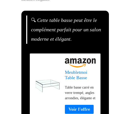
🔍
Cette table basse peut être le
complément parfait pour un salon
moderne et élégant.
Meubletmoi
Table Basse
Verre trempé -
Table basse carré en
Design carré
verre trempé, angles
avec étagère
arrondies, élégante et
vitrée - Style
raffinée Design ultra
Salon Moderne
minimaliste pour une
épuré - Ice