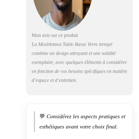
DE RENDEZ-
VOUS (1 jour plein
du lundi au
vendredi) ou
récupération de
Mon avis sur ce produit
l’article dans
l’agence de
La Meubletmoi Table Basse Verre trempé
livraison près de
combine un design attrayant et une solidité
chez vous.
exemplaire, avec quelques éléments à considérer
en fonction de vos besoins spécifiques en matière
d’espace et d’entretien.
💬
Considérez les aspects pratiques et
esthétiques avant votre choix final.