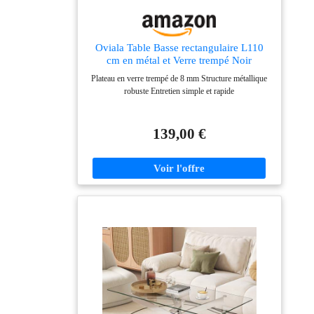
valorise vos objets préférés tout en optimisant l’espace.
FINITION HAUT DE GAMME BRILLANTE : La
table basse affiche une finition hautement brillante sur
le dessus et les côtés, conférant un luxe discret à votre
Oviala Table Basse rectangulaire L110
intérieur. Facile à nettoyer, sa surface réfléchissante
cm en métal et Verre trempé Noir
amplifie la luminosité naturelle. Son allure soignée et
Plateau en verre trempé de 8 mm Structure métallique
élégante s’intègre parfaitement dans tout décor
robuste Entretien simple et rapide
moderne, devenant un véritable point focal.
139,00 €