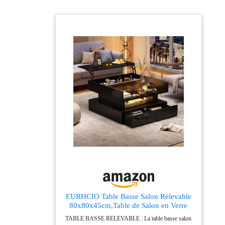
France.
LIVRAISON :
uniquement devant
votre maison ou au
pied de votre
immeuble. Pas de
livraison en étage
ou d'installation.
SMS DE PRISE
DE RENDEZ-
VOUS (1 jour plein
du lundi au
vendredi) ou
récupération de
l’article dans
l’agence de
livraison près de
chez vous.
EURHCIO Table Basse Salon Relevable
80x80x45cm,Table de Salon en Verre
Trempé Brillant,Meuble Bas Rangement
TABLE BASSE RELEVABLE : La table basse salon
avec Éclairage LED,2 Tiroirs,Rangement