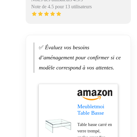
Note de 4.5 pour 13 utilisateurs
✅
Évaluez vos besoins
d’aménagement pour confirmer si ce
modèle correspond à vos attentes.
Meubletmoi
Table Basse
Verre trempé -
Table basse carré en
Design carré
verre trempé,
avec étagère