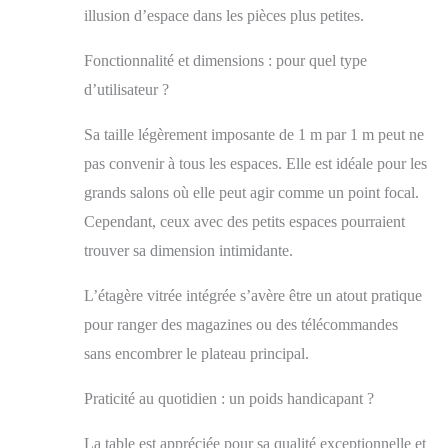
l’article dans
illusion d’espace dans les pièces plus petites.
l’agence de livraison
près de chez vous.
Fonctionnalité et dimensions : pour quel type
d’utilisateur ?
Sa taille légèrement imposante de 1 m par 1 m peut ne
pas convenir à tous les espaces. Elle est idéale pour les
grands salons où elle peut agir comme un point focal.
Cependant, ceux avec des petits espaces pourraient
trouver sa dimension intimidante.
L’étagère vitrée intégrée s’avère être un atout pratique
pour ranger des magazines ou des télécommandes
sans encombrer le plateau principal.
Praticité au quotidien : un poids handicapant ?
La table est appréciée pour sa qualité exceptionnelle et