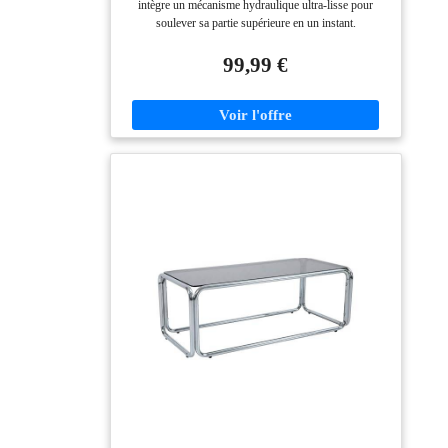
intègre un mécanisme hydraulique ultra-lisse pour
Dissimulé(C-Noir)
soulever sa partie supérieure en un instant.
Transformez-la en espace repas ou bureau temporaire
selon vos besoins. Cette table allie modernité et
99,99 €
fonctionnalité, offrant une solution adaptable pour un
quotidien dynamique et bien organisé.
ILLUMINATION LED CONNECTÉE : La table
salon est équipée d’un système d’éclairage LED
contrôlé par application mobile. Ajustez la couleur et
l’intensité pour créer l’ambiance idéale, que ce soit
pour un film ou une soirée entre amis. Cette lumière
subtile rehausse le design contemporain et transforme
votre salon en un espace personnalisé. RANGEMENT
MULTI-NIVEAUX : Avec 2 tiroirs fermés, un
compartiment central ouvert et un coffre secret sous la
table basse relevable, chaque objet trouve sa place.
Rangez magazines, télécommandes ou affaires
personnelles en un clin d’œil. Ce système intelligent
maintient le salon ordonné tout en assurant un accès
rapide aux articles du quotidien. PLATEAU EN
VERRE TREMPÉ ÉLÉGANT : L’une des moitiés de
la table de salon est dotée d’un plateau en verre trempé
résistant. Parfait pour exposer des décorations, plantes
ou bougies, il ajoute une touche de raffinement à la
pièce. Ce design à la fois fonctionnel et esthétique