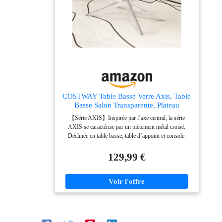
COSTWAY Table Basse Verre Axis, Table
Basse Salon Transparente, Plateau
Rectangulaire, Pieds Tubulaires en Métal
【Série AXIS】Inspirée par l’axe central, la série
Chromé, Design Argent Moderne, pour
AXIS se caractérise par un piètement métal croisé.
Appartement, Maison
Déclinée en table basse, table d’appoint et console.
【Plateau en Verre Résistant et Sûr】 Cette table basse
dispose d'un plateau en verre trempé de 8 mm
129,99 €
d'épaisseur, résistant à la chaleur, à l'usure et endurant.
De plus, les coins arrondis et lisses améliorent la
sécurité et empêchent les chocs accidentels. 【Espace
de Rangement Ample】 Avec un plateau généreux de
120 x 60 cm, cette table centrale rectangulaire offre
beaucoup d'espace pour ranger tasses, magazines et
objets décoratifs. Tout ce que vous placez sur le plateau