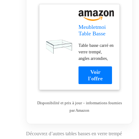
Meubletmoi
Table Basse
Verre trempé -
Table basse carré en
Design carré
verre trempé,
avec étagère
angles arrondies,
vitrée - Style
élégante et raffinée
Salon Moderne
Design ultra
épuré - Ice
minimaliste pour
une ambiance
contemporaine
Meuble très solide à
Disponibilité et prix à jour – informations fournies
l'aspect leger et
par Amazon
raffiné Dimensions:
H. 40 x L.100 x P.
100 cm. Produit
neuf à monter soi-
Découvrez d’autres tables basses en verre trempé
même et expédié de