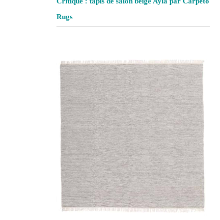
Critique : tapis de salon beige Ayla par Carpeto
Rugs