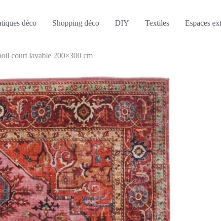
atiques déco
Shopping déco
DIY
Textiles
Espaces ext
 poil court lavable 200×300 cm