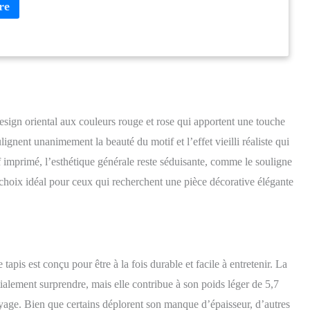
 design contemporain et palette de couleurs actuelle apportent une
orelle et élégante à votre sol IDÉAL POUR LES ALLERGIES ET
YER: ce tapis est facile d'entretien et, grâce à ses fibres
arfait pour les personnes allergiques Le polypropylène offre une
ce à l'usure, ne peluche pas et assure une bonne isolation thermique et
RE SPÉCIALISTE DU TAPIS: RugVista est reconnu pour sa longue
 la fabrication de tapis de qualité
esign oriental aux couleurs rouge et rose qui apportent une touche
lignent unanimement la beauté du motif et l’effet vieilli réaliste qui
f imprimé, l’esthétique générale reste séduisante, comme le souligne
 choix idéal pour ceux qui recherchent une pièce décorative élégante
tapis est conçu pour être à la fois durable et facile à entretenir. La
nitialement surprendre, mais elle contribue à son poids léger de 5,7
oyage. Bien que certains déplorent son manque d’épaisseur, d’autres