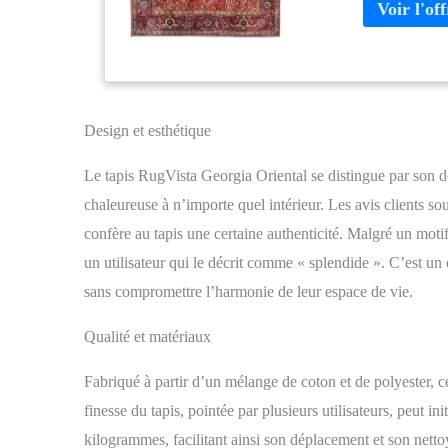
lignes épurées,
touche intemp
FACILE À NETTO
synthétiques, p
grande résistan
phonique VOT
Design et esthétique
expérience dans
Le tapis RugVista Georgia Oriental se distingue par son d
chaleureuse à n’importe quel intérieur. Les avis clients sou
confère au tapis une certaine authenticité. Malgré un moti
un utilisateur qui le décrit comme « splendide ». C’est un
sans compromettre l’harmonie de leur espace de vie.
Qualité et matériaux
Fabriqué à partir d’un mélange de coton et de polyester, ce 
finesse du tapis, pointée par plusieurs utilisateurs, peut i
kilogrammes, facilitant ainsi son déplacement et son nett