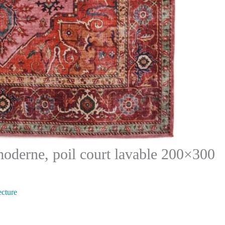
 moderne, poil court lavable 200×300
ecture