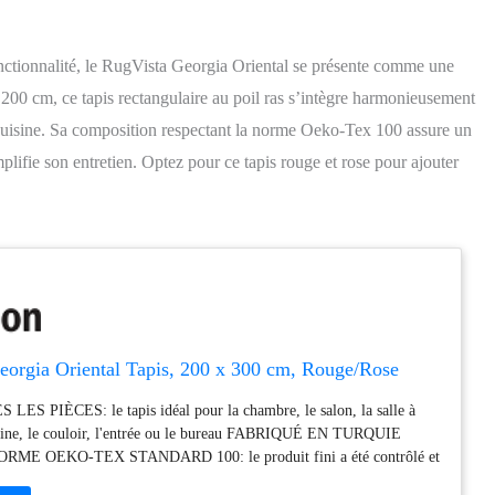
onctionnalité, le RugVista Georgia Oriental se présente comme une
200 cm, ce tapis rectangulaire au poil ras s’intègre harmonieusement
cuisine. Sa composition respectant la norme Oeko-Tex 100 assure un
lifie son entretien. Optez pour ce tapis rouge et rose pour ajouter
eorgia Oriental Tapis, 200 x 300 cm, Rouge/Rose
S PIÈCES: le tapis idéal pour la chambre, le salon, la salle à
isine, le couloir, l'entrée ou le bureau FABRIQUÉ EN TURQUIE
ME OEKO-TEX STANDARD 100: le produit fini a été contrôlé et
substances nocives, pour un intérieur sain et sûr TAPIS MODERNE: