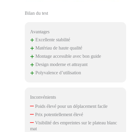
intuitif. Grâce à un
manuel clair et
Bilan du test
détaillé, le montage
ne prend que 20 à 30
minutes. Moins de
Avantages
stress et plus de
+
Excellente stabilité
temps pour profiter
de votre nouvelle
+
Matériau de haute qualité
maison. Le montage
+
Montage accessible avec bon guide
est si simple que tout
+
Design moderne et attrayant
le monde peut le
réaliser sans outils ni
+
Polyvalence d’utilisation
compétences
particulières.
Inconvénients
–
Poids élevé pour un déplacement facile
–
Prix potentiellement élevé
–
Visibilité des empreintes sur le plateau blanc
mat