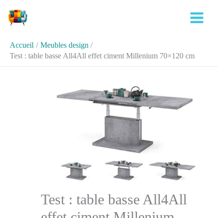
Aller
Rechercher
au
contenu
Accueil
Meubles design
Test : table basse All4All effet ciment Millenium 70×120 cm
Test : table basse All4All
effet ciment Millenium