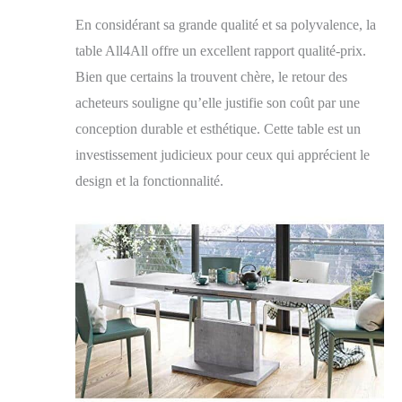
qualité – Fabriquée
En considérant sa grande qualité et sa polyvalence, la
en aggloméré laminé
table All4All offre un excellent rapport qualité-prix.
mat double face,
d'épaisseurs de 18 et
Bien que certains la trouvent chère, le retour des
28 mm, avec un
acheteurs souligne qu’elle justifie son coût par une
renfort
supplémentaire
conception durable et esthétique. Cette table est un
jusqu'à 36 mm. Les
investissement judicieux pour ceux qui apprécient le
chants ABS de 1 mm
design et la fonctionnalité.
confèrent à la table
une esthétique
élégante et la
protègent des
dommages et de
l'usure quotidienne,
lui assurant ainsi une
longue durée de vie.
Montage facile -
Notre table basse est
conçue pour un
montage rapide et