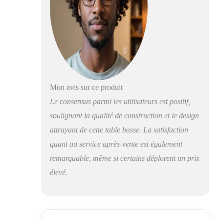
d'un vérin
pneumatique, la
table permet un
réglage continu et
facile de la hauteur
selon vos besoins.
Que vous ayez
besoin d'une table
basse ou d'une table
Mon avis sur ce produit
haute, le réglage est
Le consensus parmi les utilisateurs est positif,
rapide et sans
soulignant la qualité de construction et le design
effort, garantissant
un confort
attrayant de cette table basse. La satisfaction
d'utilisation
quant au service après-vente est également
maximal. Stabilité
et solidité – Conçue
remarquable, même si certains déplorent un prix
pour assurer une
élevé.
stabilité maximale,
même avec une
extension et un
réglage en hauteur
maximum. Sa