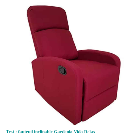
Test : fauteuil inclinable Gardenia Vida Relax