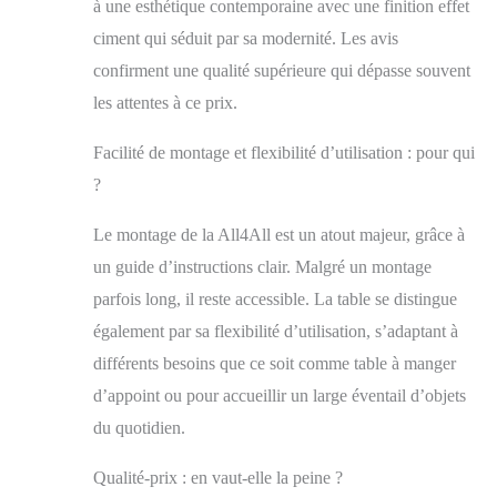
confort d'utilisation
à une esthétique contemporaine avec une finition effet
maximal. Stabilité et
ciment qui séduit par sa modernité. Les avis
solidité – Conçue
confirment une qualité supérieure qui dépasse souvent
pour assurer une
stabilité maximale,
les attentes à ce prix.
même avec une
extension et un
Facilité de montage et flexibilité d’utilisation : pour qui
réglage en hauteur
?
maximum. Sa
structure robuste et
Le montage de la All4All est un atout majeur, grâce à
sa fabrication
soignée garantissent
un guide d’instructions clair. Malgré un montage
une stabilité
parfois long, il reste accessible. La table se distingue
optimale de la table,
vous permettant de
également par sa flexibilité d’utilisation, s’adaptant à
l'utiliser en toute
différents besoins que ce soit comme table à manger
sécurité en toutes
d’appoint ou pour accueillir un large éventail d’objets
circonstances, sans
risque de
du quotidien.
basculement ni
d'instabilité.
Qualité-prix : en vaut-elle la peine ?
Matériaux de haute