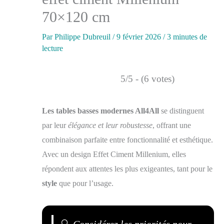
70×120 cm
Par
Philippe Dubreuil
/
9 février 2026
/
3 minutes de
lecture
5/5 - (6 votes)
Les tables basses modernes All4All
se distinguent
par leur
élégance et leur robustesse
, offrant une
combinaison parfaite entre fonctionnalité et esthétique.
Avec un design Effet Ciment Millenium, elles
répondent aux attentes les plus exigeantes, tant pour le
style
que pour l’usage.
🔍
Considérez les priorités pour