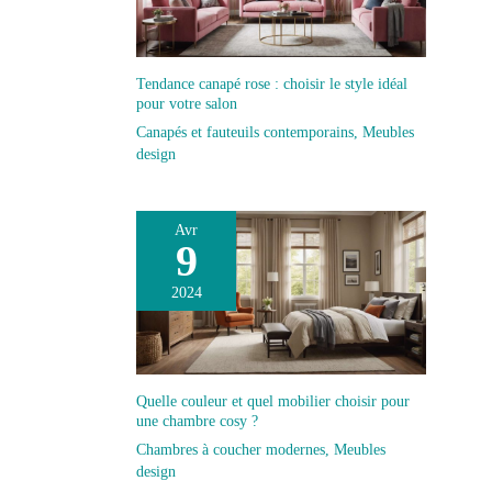
monte rapidement. Sa finition en mélamine effet bois
résiste aux taches et se nettoie facilement d'un simple
coup de chiffon, pour un salon soigné avec un
minimum d'effort.
Tendance canapé rose : choisir le style idéal
pour votre salon
Canapés et fauteuils contemporains
,
Meubles
design
Avr
9
2024
Quelle couleur et quel mobilier choisir pour
une chambre cosy ?
Chambres à coucher modernes
,
Meubles
design